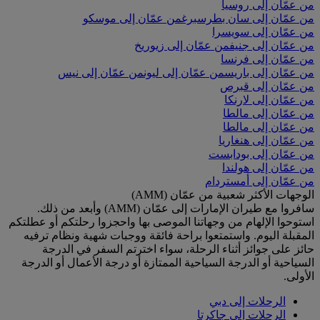
من عمّان إلى روسيا
من عمّان إلى سان بطرسبرغ
من عمّان إلى موسكو
من عمّان إلى سويسرا
من عمّان إلى جنيف
من عمّان إلى زيوريخ
من عمّان إلى فرنسا
من عمّان إلى باريس
من عمّان إلى ليون
من عمّان إلى نيس
من عمّان إلى قبرص
من عمّان إلى لارنكا
من عمّان إلى مالطا
من عمّان إلى مالطا
من عمّان إلى هنغاريا
من عمّان إلى بودابست
من عمّان إلى هولندا
من عمّان إلى أمستردام
الوجهات الأكثر شعبية من عمّان (AMM)
سافروا مع طيران الإمارات إلى عمّان (AMM) وأبعد من ذلك.
استوحوا الإلهام من وجهاتنا الموصى بها واحجزوا رحلتكم أو عطلتكم
المقبلة اليوم. واستمتعوا براحة فائقة ووجبات شهية ونظام ترفيه
حائز على جوائز أثناء الرحلة، سواء اخترتم السفر في الدرجة
السياحية أو الدرجة السياحية الممتازة أو درجة الأعمال أو الدرجة
الأولى.
الرحلات إلى دبي
الرحلات إلى جاكرتا