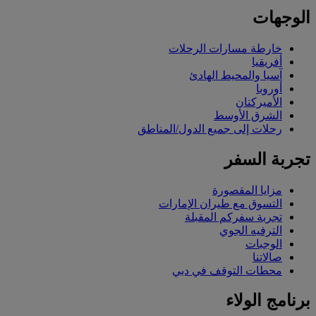
الوجهات
خارطة مسارات الرحلات
أفريقيا
آسيا والمحيط الهادئ
أوروبا
الأميركتان
الشرق الأوسط
رحلات إلى جميع الدول/المناطق
تجربة السفر
مزايا المقصورة
التسوق مع طيران الإمارات
تجربة سفركم المقبلة
الترفيه الجوي
الوجبات
صالاتنا
محطات التوقف في دبي
برنامج الولاء