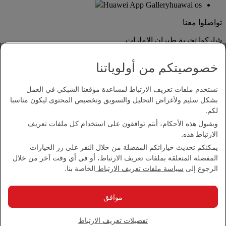
Huawei App Gallery
huawai os
تواصلوا معنا
شاركوا تجربة طيران الإمارات.
خصوصيتكم من أولوياتنا
نستخدم ملفات تعريف الارتباط لمساعدة موقعنا الشبكي في العمل
بشكل سليم ولأغراض التحليل والتسويق وتخصيص المحتوى ليكون مناسبا
لكم.
وبقبول هذه الأحكام، أنتم توافقون على استخدام كل ملفات تعريف
بيان إمكانية الدخول
الارتباط هذه.
اتصل بنا
يمكنكم تحديث خياراتكم المفضلة من خلال النقر على زر الخيارات
سياسة الخصوصية
المفضلة المتعلقة بملفات تعريف الارتباط، أو في أي وقت آخر من خلال
الشروط والأحكام
الرجوع إلى
سياسة ملفات تعريف الارتباط
الخاصة بنا.
سياسة ملفات تعريف الارتباط
الأمن الإلكتروني
بيان الشفافية بموجب قانون مكافحة العبودية الحديثة
موافق
خريطة الموقع
مجموعة الإمارات 2026 ©، جميع الحقوق محفوظة.
تفضيلات تعريف الارتباط