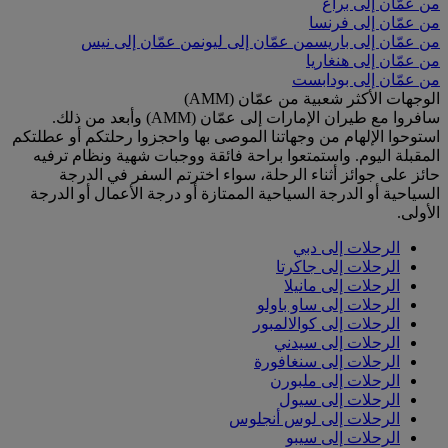
من عمّان إلى براغ
من عمّان إلى فرنسا
من عمّان إلى باريس
من عمّان إلى ليون
من عمّان إلى نيس
من عمّان إلى هنغاريا
من عمّان إلى بودابست
الوجهات الأكثر شعبية من عمّان (AMM)
سافروا مع طيران الإمارات إلى عمّان (AMM) وأبعد من ذلك.
استوحوا الإلهام من وجهاتنا الموصى بها واحجزوا رحلتكم أو عطلتكم
المقبلة اليوم. واستمتعوا براحة فائقة ووجبات شهية ونظام ترفيه
حائز على جوائز أثناء الرحلة، سواء اخترتم السفر في الدرجة
السياحية أو الدرجة السياحية الممتازة أو درجة الأعمال أو الدرجة
الأولى.
الرحلات إلى دبي
الرحلات إلى جاكرتا
الرحلات إلى مانيلا
الرحلات إلى ساو باولو
الرحلات إلى كوالالمبور
الرحلات إلى سيدني
الرحلات إلى سنغافورة
الرحلات إلى ملبورن
الرحلات إلى سيول
الرحلات إلى لوس أنجلوس
الرحلات إلى سيبو