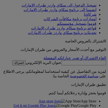
تسجيل الدخول إلى سكاي واردز طيران الإمارات
انضموا إلى برنامج سكاي واردز طيران الإمارات
شركاؤنا
امتيازات برنامج مكافآت الشركات
قوموا بتسجيل مؤسستكم
قواعد برنامج سكاي واردز طيران الإمارات
تحديثات برنامج سكاي واردز طيران الإمارات
الاشتراك بالعروض الخاصة
التوفير مع أحدث الأسعار والعروض من طيران الإمارات.
إلغاء الاشتراك أو تغيير خياراتكم المفضلة
عنوان البريد الإلكتروني
اشتراك
لمزيد من التفاصيل عن كيفية استخدامنا لمعلوماتكم، يرجى الاطلاع
على
سياسة الخصوصية
الخاصة بنا.
تطبيق طيران الإمارات
قوموا بحجز وإدارة رحلاتكم أينما كنتم.
App Store
App Store
Google Play
Google Play