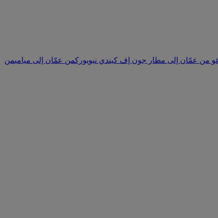
غو
من عمّان إلى مطار جون إف كيندي نيويورك
من عمّان إلى ميامي
من