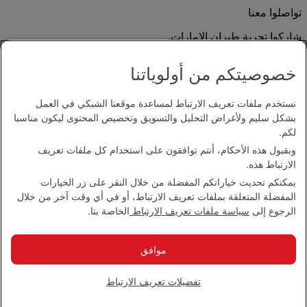
تواصلوا معنا
شاركوا تجربة طيران الإمارات.
خصوصيتكم من أولوياتنا
نستخدم ملفات تعريف الارتباط لمساعدة موقعنا الشبكي في العمل
بشكل سليم ولأغراض التحليل والتسويق وتخصيص المحتوى ليكون مناسبا
لكم.
وبقبول هذه الأحكام، أنتم توافقون على استخدام كل ملفات تعريف
بيان إمكانية الدخول
الارتباط هذه.
اتصل بنا
يمكنكم تحديث خياراتكم المفضلة من خلال النقر على زر الخيارات
سياسة الخصوصية
المفضلة المتعلقة بملفات تعريف الارتباط، أو في أي وقت آخر من خلال
الشروط والأحكام
الرجوع إلى
سياسة ملفات تعريف الارتباط
الخاصة بنا.
سياسة ملفات تعريف الارتباط
الأمن الإلكتروني
بيان الشفافية بموجب قانون مكافحة العبودية الحديثة
موافق
خريطة الموقع
مجموعة الإمارات 2026 ©، جميع الحقوق محفوظة.
تفضيلات تعريف الارتباط