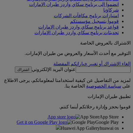
انضموا إلى برنامج سكاي واردز طيران الإمارات
شركاؤنا
امتيازات برنامج مكافآت الشركات
قوموا بتسجيل مؤسستكم
قواعد برنامج سكاي واردز طيران الإمارات
تحديثات برنامج سكاي واردز طيران الإمارات
الاشتراك بالعروض الخاصة
التوفير مع أحدث الأسعار والعروض من طيران الإمارات.
إلغاء الاشتراك أو تغيير خياراتكم المفضلة
عنوان البريد الإلكتروني
اشتراك
لمزيد من التفاصيل عن كيفية استخدامنا لمعلوماتكم، يرجى الاطلاع
على
سياسة الخصوصية
الخاصة بنا.
تطبيق طيران الإمارات
قوموا بحجز وإدارة رحلاتكم أينما كنتم.
App Store
App Store
Google Play
Google Play
Huawei App Gallery
huawai os