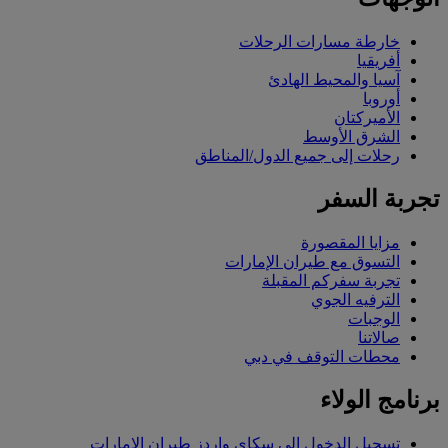
خارطة مسارات الرحلات
أفريقيا
آسيا والمحيط الهادئ
أوروبا
الأميركتان
الشرق الأوسط
رحلات إلى جميع الدول/المناطق
تجربة السفر
مزايا المقصورة
التسوق مع طيران الإمارات
تجربة سفركم المقبلة
الترفيه الجوي
الوجبات
صالاتنا
محطات التوقف في دبي
برنامج الولاء
تسجيل الدخول إلى سكاي واردز طيران الإمارات