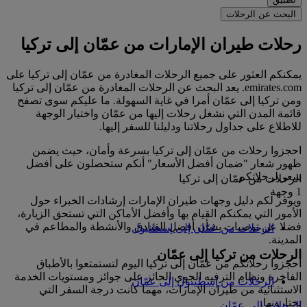
البحث عن الرحلات
رحلات طيران الإمارات من عمّان إلى تركيا
يمكنكم العثور على جميع الرحلات المغادرة من عمّان إلى تركيا على
emirates.com. يعد البحث عن الرحلات المغادرة من عمّان إلى تركيا
ومن تركيا إلى عمّان أمرا في غاية السهولة. ما عليكم سوى تصفح
قائمة المدن التي نشغل رحلات إليها من عمّان واختيار الوجهة
للاطلاع على جداول رحلاتنا ودليلنا للسفر إليها.
احجزوا رحلات من عمّان إلى تركيا بسرعة وأمان، حيث يضمن
ظهور شعار "ضمان أفضل الأسعار" أنكم ستحصلون على أفضل
سعر لرحلاتكم.
الرحلات من عمّان إلى تركيا
1 وجهة
ويوفر لكم دليل وجهات طيران الإمارات إرشادات الخبراء حول
الأمور التي يمكنكم القيام بها وأفضل الأماكن التي تستحق الزيارة،
فضلا عن توصيات بشأن أفضل الفنادق والأنشطة والمطاعم في
الرحلات من عمّان إلى إسطنبول
المدينة.
الرحلات من تركيا إلى عمّان
احجزوا رحلاتكم من عمّان إلى تركيا اليوم لتستمتعوا بالأطباق
الفاخرة ونظام الترفيه الجوي الحائز على جوائز ومستويات الخدمة
الرحلات من إسطنبول إلى عمّان
الاستثنائية من طيران الإمارات، مهما كانت درجة السفر التي
تختارونها.
الرحلات إلى عمّان