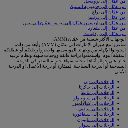
من عمّان إلى بروكسل
من عمّان إلى جمهورية التشيك
من عمّان إلى براغ
من عمّان إلى فرنسا
من عمّان إلى باريس
من عمّان إلى ليون
من عمّان إلى نيس
من عمّان إلى هنغاريا
من عمّان إلى بودابست
الوجهات الأكثر شعبية من عمّان (AMM)
سافروا مع طيران الإمارات إلى عمّان (AMM) وأبعد من ذلك.
استوحوا الإلهام من وجهاتنا الموصى بها واحجزوا رحلتكم أو عطلتكم
المقبلة اليوم. واستمتعوا براحة فائقة ووجبات شهية ونظام ترفيه
حائز على جوائز أثناء الرحلة، سواء اخترتم السفر في الدرجة
السياحية أو الدرجة السياحية الممتازة أو درجة الأعمال أو الدرجة
الأولى.
الرحلات إلى دبي
الرحلات إلى جاكرتا
الرحلات إلى مانيلا
الرحلات إلى ساو باولو
الرحلات إلى كوالالمبور
الرحلات إلى سيدني
الرحلات إلى سنغافورة
الرحلات إلى ملبورن
الرحلات إلى سيول