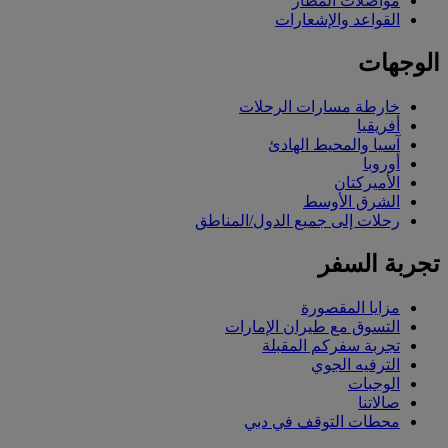
مواصلات المطار
القواعد والإشعارات
الوجهات
خارطة مسارات الرحلات
أفريقيا
آسيا والمحيط الهادئ
أوروبا
الأميركتان
الشرق الأوسط
رحلات إلى جميع الدول/المناطق
تجربة السفر
مزايا المقصورة
التسوق مع طيران الإمارات
تجربة سفركم المقبلة
الترفيه الجوي
الوجبات
صالاتنا
محطات التوقف في دبي