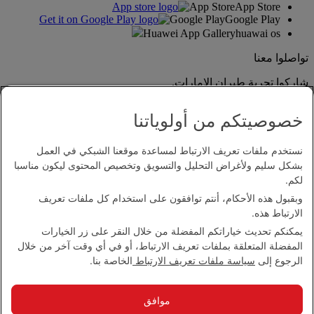
App Store
App Store
Google Play
Google Play
Huawei App Gallery
huawai os
تواصلوا معنا
شاركوا تجربة طيران الإمارات.
خصوصيتكم من أولوياتنا
نستخدم ملفات تعريف الارتباط لمساعدة موقعنا الشبكي في العمل
بشكل سليم ولأغراض التحليل والتسويق وتخصيص المحتوى ليكون مناسبا
لكم.
وبقبول هذه الأحكام، أنتم توافقون على استخدام كل ملفات تعريف
بيان إمكانية الدخول
الارتباط هذه.
اتصل بنا
يمكنكم تحديث خياراتكم المفضلة من خلال النقر على زر الخيارات
سياسة الخصوصية
المفضلة المتعلقة بملفات تعريف الارتباط، أو في أي وقت آخر من خلال
الشروط والأحكام
الرجوع إلى
سياسة ملفات تعريف الارتباط
الخاصة بنا.
سياسة ملفات تعريف الارتباط
الأمن الإلكتروني
بيان الشفافية بموجب قانون مكافحة العبودية الحديثة
موافق
خريطة الموقع