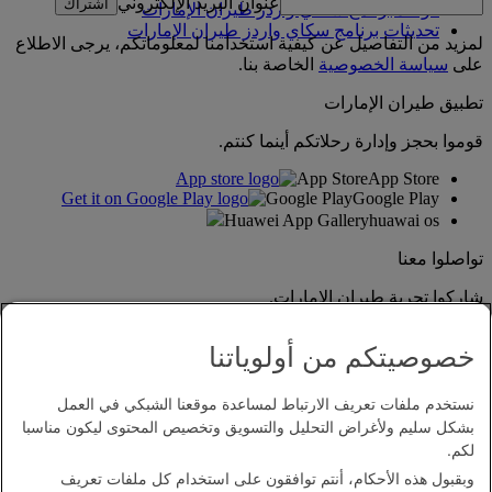
عنوان البريد الإلكتروني
اشتراك
قواعد برنامج سكاي واردز طيران الإمارات
تحديثات برنامج سكاي واردز طيران الإمارات
لمزيد من التفاصيل عن كيفية استخدامنا لمعلوماتكم، يرجى الاطلاع
على
سياسة الخصوصية
الخاصة بنا.
تطبيق طيران الإمارات
قوموا بحجز وإدارة رحلاتكم أينما كنتم.
App Store
App Store
Google Play
Google Play
Huawei App Gallery
huawai os
تواصلوا معنا
شاركوا تجربة طيران الإمارات.
خصوصيتكم من أولوياتنا
نستخدم ملفات تعريف الارتباط لمساعدة موقعنا الشبكي في العمل
بشكل سليم ولأغراض التحليل والتسويق وتخصيص المحتوى ليكون مناسبا
لكم.
وبقبول هذه الأحكام، أنتم توافقون على استخدام كل ملفات تعريف
بيان إمكانية الدخول