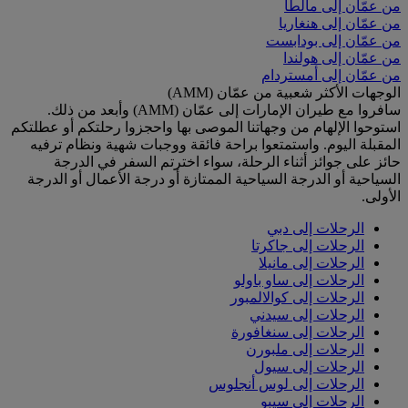
من عمّان إلى مالطا
من عمّان إلى هنغاريا
من عمّان إلى بودابست
من عمّان إلى هولندا
من عمّان إلى أمستردام
الوجهات الأكثر شعبية من عمّان (AMM)
سافروا مع طيران الإمارات إلى عمّان (AMM) وأبعد من ذلك.
استوحوا الإلهام من وجهاتنا الموصى بها واحجزوا رحلتكم أو عطلتكم
المقبلة اليوم. واستمتعوا براحة فائقة ووجبات شهية ونظام ترفيه
حائز على جوائز أثناء الرحلة، سواء اخترتم السفر في الدرجة
السياحية أو الدرجة السياحية الممتازة أو درجة الأعمال أو الدرجة
الأولى.
الرحلات إلى دبي
الرحلات إلى جاكرتا
الرحلات إلى مانيلا
الرحلات إلى ساو باولو
الرحلات إلى كوالالمبور
الرحلات إلى سيدني
الرحلات إلى سنغافورة
الرحلات إلى ملبورن
الرحلات إلى سيول
الرحلات إلى لوس أنجلوس
الرحلات إلى سيبو