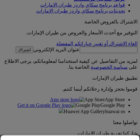
قواعد برنامج سكاي واردز طيران الإمارات
تحديثات برنامج سكاي واردز طيران الإمارات
الاشتراك بالعروض الخاصة
التوفير مع أحدث الأسعار والعروض من طيران الإمارات.
إلغاء الاشتراك أو تغيير خياراتكم المفضلة
عنوان البريد الإلكتروني
اشتراك
لمزيد من التفاصيل عن كيفية استخدامنا لمعلوماتكم، يرجى الاطلاع
على
سياسة الخصوصية
الخاصة بنا.
تطبيق طيران الإمارات
قوموا بحجز وإدارة رحلاتكم أينما كنتم.
App Store
App Store
Google Play
Google Play
Huawei App Gallery
huawai os
تواصلوا معنا
شاركوا تجربة طيران الإمارات.