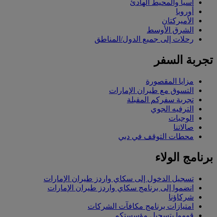
آسيا والمحيط الهادئ
أوروبا
الأميركتان
الشرق الأوسط
رحلات إلى جميع الدول/المناطق
تجربة السفر
مزايا المقصورة
التسوق مع طيران الإمارات
تجربة سفركم المقبلة
الترفيه الجوي
الوجبات
صالاتنا
محطات التوقف في دبي
برنامج الولاء
تسجيل الدخول إلى سكاي واردز طيران الإمارات
انضموا إلى برنامج سكاي واردز طيران الإمارات
شركاؤنا
امتيازات برنامج مكافآت الشركات
قوموا بتسجيل مؤسستكم