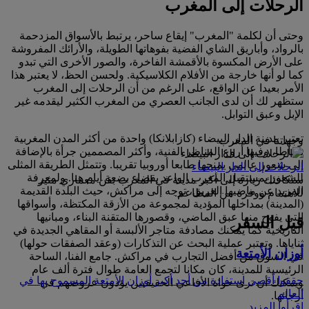
الرحلات إلى المغرب
وحتى أن لكلمة "المغرب" إيقاع ساحر، يرتبط بالأسواق المزدحمة
بالرواد، وأباريق الشاي الفضية بفوهاتها الطويلة، والأرائك المفروشة
على الأرض المكسوة بالأقمشة الفاخرة، والصور الأخرى التي تبدو
كما لو أنها خارجة من الأفلام الكلاسيكية. ولحسن الحظ، لا يعتبر هذا
الأمر بعيدا عن الواقع، على الرغم من أن الرحلات إلى المغرب
ستظهر لك أن لدى الجانب العصري من المغرب الكثير ليقدمه غير
الإبل وعبق التوابل.
تعتبر مدينة الدار البيضاء (كازابلانكا) واحدة من أكثر المدن المغربية
وجهاتنا في المغرب
نشاطا، وفيها أروع المناظر الفنية، وأكثر المصممين جرأة بالإضافة
إلى شعور عالمي يمنحها طابعا أوروبيا تقريبا. وتتمثل الطريقة المثلى
الرحلات إلى الدار البيضاء
للشعور بمستقبل المغرب الواعد بقضاء بضعة أيام هنا. ولمعرفة
ستكافئك زيارة إلى أكبر مدينة في المغرب بفن معماري مثير
المزيد عن ماضيها العريق، توجه إلى مراكش، حيث البلدة القديمة
للاهتمام ووفرة من المطاعم.
(المدينة) بمداخلها المؤدية لمجموعة من الأزقة المكتظة، وأسواقها
التي يفوح منها عبق الماضي، وقصورها المتقنة البناء، ومبانيها
قبل السفر
التاريخية كما يمكنك مصادفة متاجر الألبسة أو المقاهي الجديدة في
ثناياها. وتعتبر عملية البحث عن التذكارات (وعقد الصفقات حولها)
أوزان الأمتعة
في السوق من أفضل التجارب في مراكش. جامع الفنا، الساحة
الرئيسية للمدينة، كان مكانا لتجمع العامة طوال فترة ألف عام
حققوا أقصى استفادة من أحد أكبر أوزان الأمتعة المسموح بها في
ويمكنك أن ترى حواة الأفاعي الحقيقيين يؤدون عروضهم في
العالم
أرجائها.
اقرأوا المزيد