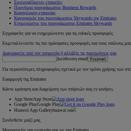
Συνεργαζόμενες εταιρείες
Προνόμια προγράμματος Business Rewards
Καταχώριση εταιρείας
Κανονισμός του προγράμματος Skywards της Emirates
Ενημερώσεις του προγράμματος Emirates Skywards
Εγγραφείτε για να ενημερώνεστε για τις ειδικές προσφορές
Εκμεταλλευτείτε τις πιο πρόσφατες προσφορές και τους ναύλους μας
Διαγραφείτε από την υπηρεσία ή αλλάξτε τις προτιμήσεις σας
Διεύθυνση email
Εγγραφή
Για περισσότερες πληροφορίες σχετικά με τον τρόπο χρήσης των στο
Εφαρμογή της Emirates
Κάντε κράτηση και διαχείριση των πτήσεών σας εν κινήσει.
App Store
App Store
Google Play
Google Play
Huawei App Gallery
huawai os
Συνδεθείτε μαζί μας
Μοιραστείτε την εμπειρία σας με την Emirates.