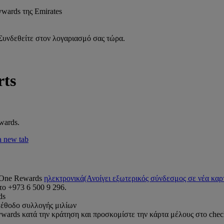
 Συνδεθείτε στον λογαριασμό σας τώρα.
rts
.
wards.
a new tab
 One Rewards
ηλεκτρονικά
(Ανοίγει εξωτερικός σύνδεσμος σε νέα καρ
ο +973 6 500 9 296.
ds
μέθοδο συλλογής μιλίων
ards κατά την κράτηση και προσκομίστε την κάρτα μέλους στο check