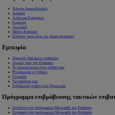
Χάρτης δρομολογίων
Αφρική
Ασία και Ειρηνικός
Ευρώπη
Αμερική
Μέση Ανατολή
Πτήσεις προς όλες τις χώρες/περιοχές
Εμπειρία
Παροχές θαλάμου επιβατών
Αγορές από την Emirates
Τι προσφέρεται στην πτήση σας
Ψυχαγωγία εν πτήσει
Γεύματα
Τα σαλόνια μας
Ενδιάμεση στάση στο Ντουμπάι
Πρόγραμμα επιβράβευσης τακτικών επιβα
Σύνδεση στο πρόγραμμα Skywards της Emirates
Εγγραφή στο πρόγραμμα Skywards της Emirates