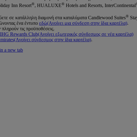
®
®
liday Inn Resort
, HUALUXE
Hotels and Resorts, InterContinental
®
εύετε σε κατάλληλη διαμονή στα καταλύματα Candlewood Suites
Stay
ώνοντας ένα έντυπο
εδώ
(Ανοίγει μια σύνδεση στην ίδια καρτέλα)
.
ν πληρούν τις προϋποθέσεις.
ς IHG Rewards Club
(Ανοίγει εξωτερικός σύνδεσμος σε νέα καρτέλα)
mirates
(Ανοίγει σύνδεσμος στην ίδια καρτέλα)
.
in a new tab