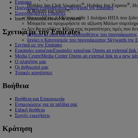
Emirates
®
®
Holiday Inn Club Vacations
, Holiday Inn Express
, Ho
Πρόγραμμα επιβράβευσης Skywards της Emirates
& Resorts και voco™.
Συνεργαζόμενες εταιρείες
Θα κερδίζετε 1 Μίλι για κάθε 1 δολάριο ΗΠΑ που ξοδ
InterContinental Hotels & Resorts
Μπορείτε να προχωρήσετε σε αξίωση Μιλίων συμπληρ
Δεν θα κερδίζετε Μίλια στις περισσότερες τιμές που δε
Σχετικά με την Emirates
Ισχύουν οι όροι και οι προϋποθέσεις του προγράμματο
Ισχύει ο Κανονισμός του προγράμματος Skywards της E
Σχετικά με την Emirates
Ευκαιρίες καριέρας
Ευκαιρίες καριέρας Opens an external link 
Media Centre
Media Centre Opens an external link in a new tab
Ο πλανήτης μας
Οι άνθρωποί μας
Τοπικές κοινότητες
Βοήθεια
Βοήθεια και Επικοινωνία
Ενημερώσεις για τα ταξίδια σας
Ειδική βοήθεια
Συχνές ερωτήσεις
Κράτηση