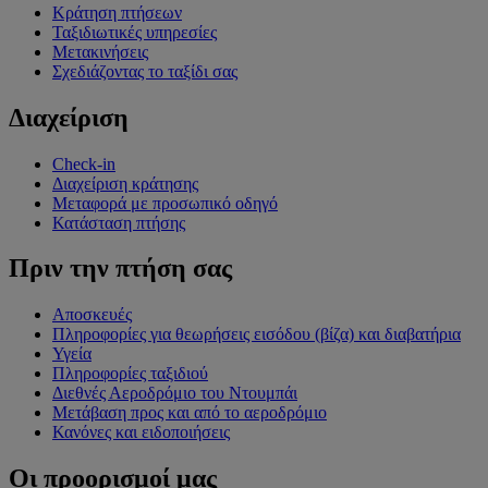
Κράτηση πτήσεων
Ταξιδιωτικές υπηρεσίες
Μετακινήσεις
Σχεδιάζοντας το ταξίδι σας
Διαχείριση
Check-in
Διαχείριση κράτησης
Μεταφορά με προσωπικό οδηγό
Κατάσταση πτήσης
Πριν την πτήση σας
Αποσκευές
Πληροφορίες για θεωρήσεις εισόδου (βίζα) και διαβατήρια
Υγεία
Πληροφορίες ταξιδιού
Διεθνές Αεροδρόμιο του Ντουμπάι
Μετάβαση προς και από το αεροδρόμιο
Κανόνες και ειδοποιήσεις
Οι προορισμοί μας