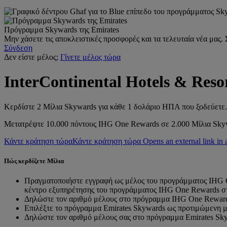
Πρόγραμμα Skywards της Emirates
Μην χάσετε τις αποκλειστικές προσφορές και τα τελευταία νέα μας.
Σύνδεση
Δεν είστε μέλος;
Γίνετε μέλος τώρα
InterContinental Hotels & Reso
Κερδίστε 2 Μίλια Skywards για κάθε 1 δολάριο ΗΠΑ που ξοδεύετε
Μετατρέψτε 10.000 πόντους IHG One Rewards σε 2.000 Μίλια Sky
Κάντε κράτηση τώρα
Κάντε κράτηση τώρα Opens an external link in 
Πώς κερδίζετε Μίλια
Πραγματοποιήστε εγγραφή ως μέλος του προγράμματος IHG
κέντρο εξυπηρέτησης του προγράμματος IHG One Rewards στ
Δηλώστε τον αριθμό μέλους στο πρόγραμμα IHG One Rewar
Επιλέξτε το πρόγραμμα Emirates Skywards ως προτιμώμενη 
Δηλώστε τον αριθμό μέλους σας στο πρόγραμμα Emirates Skyw