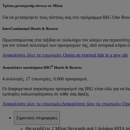
Τρόπος μετατροπής πόντων σε Μίλια
Για να μετατρέψετε τους πόντους σας στο πρόγραμμα IHG One Rew
InterContinental Hotels & Resorts
Πρωτοπορώντας στα ταξίδια σε ολόκληρο τον κόσμο για περισσότερα α
για τον τοπικό πολιτισμό των προορισμών της, από ιστορικά κτίρια έ
Ανακαλύψτε όλες τις επωνυμίες Opens an external link in a new tab
®
Ανακαλύψτε καταλύματα IHG
Hotels & Resorts
4 συλλογές. 17 επωνυμίες. 6.000 προορισμοί.
Οι διαφορετικοί παγκόσμιοι προορισμοί της IHG είναι εδώ για να δ
εμπειρίες καλωσορίσματος σε κάθε σας άφιξη.
Ανακαλύψτε όλες τις επωνυμίες
Ανακαλύψτε όλες τις επωνυμίες Opens
Σημαντικές πληροφορίες
Θα κερδίζετε 2 Μίλια Skywards ανά 1 δολάριο ΗΠΑ πο