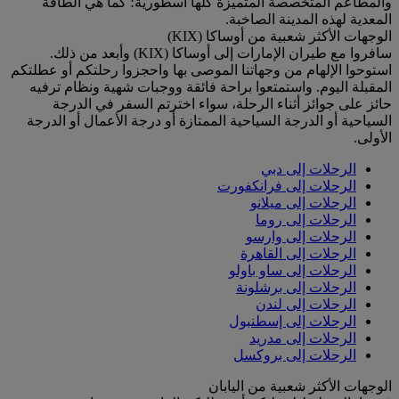
والمطاعم المتخصصة المتميزة كلها أسطورية؛ كما هي الطاقة
المعدية لهذه المدينة الصاخبة.
الوجهات الأكثر شعبية من أوساكا (KIX)
سافروا مع طيران الإمارات إلى أوساكا (KIX) وأبعد من ذلك.
استوحوا الإلهام من وجهاتنا الموصى بها واحجزوا رحلتكم أو عطلتكم
المقبلة اليوم. واستمتعوا براحة فائقة ووجبات شهية ونظام ترفيه
حائز على جوائز أثناء الرحلة، سواء اخترتم السفر في الدرجة
السياحية أو الدرجة السياحية الممتازة أو درجة الأعمال أو الدرجة
الأولى.
الرحلات إلى دبي
الرحلات إلى فرانكفورت
الرحلات إلى ميلانو
الرحلات إلى روما
الرحلات إلى وارسو
الرحلات إلى القاهرة
الرحلات إلى ساو باولو
الرحلات إلى برشلونة
الرحلات إلى لندن
الرحلات إلى إسطنبول
الرحلات إلى مدريد
الرحلات إلى بروكسل
الوجهات الأكثر شعبية من اليابان