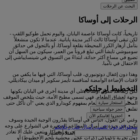
البحث عن الرحلات
الرحلات إلى أوساكا
تاريخياً، كانت أوساكا عاصمة اليابان. واليوم تحمل طوكيو اللقب -
لكن تبقى أوساكا ثالث أكبر مدينة يابانية. عندما لا تكون منشغلاً
بتأمل أزهار الكرز المحيطة بقلعة أوساكا، أو بالتجول في حدائق
سوميوشي تايشا التي تبلغ قروناً من العمر، سيكون من السهل أن
تضيع في مساعٍ أكثر حداثة، ابتداءً من التسوق في شينسايباشي إلى
الاحتفال في نامبا.
وهذا دون إغفال دوتونبوري، قلب أوساكا، التي فيها ما يكفي من
لافتات الإضاءة الوامضة لمنافسة تايمز سكوير أو ميدان بيكاديللي.
التخطيط لرحلتكم
لكن ربما قد تتفوق أوساكا على أي مدينة أخرى في اليابان بكونها
وجهة لعشاق الطعام. فهي تسمى مطبخ الأمة، حيث يتلخص الموقف
استئجار سيارة
المحلي من تناول الطعام بمفهوم كويدارو الذي يعني "أن تأكل حتى
تفلس".
حجز جولة سياحية
احجزوا إقامتكم الآن
وغني عن القول، الناس في أوساكا يقدّرون الوجبة الجيدة وسوف
تكون في حيرة من أمرك. المطاعم الصغيرة في الشوارع على وجه
سجلوا الدخول لكسب أميالٍ على رحلاتكم
الخصوص هي جزء أساسي من تجربة أوساكا. ويتعين عليك ألا تغادر
استلام السيارة
دون تجربة تاكوياكي (كرات عجين محشية بلحم الأخطبوط) أو