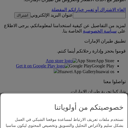
إلغاء الاشتراك أو تغيير خياراتكم المفضلة
عنوان البريد الإلكتروني
اشتراك
لمزيد من التفاصيل عن كيفية استخدامنا لمعلوماتكم، يرجى الاطلاع
على
سياسة الخصوصية
الخاصة بنا.
تطبيق طيران الإمارات
قوموا بحجز وإدارة رحلاتكم أينما كنتم.
App Store
App Store
Google Play
Google Play
Huawei App Gallery
huawai os
تواصلوا معنا
شاركوا تجربة طيران الإمارات.
خصوصيتكم من أولوياتنا
نستخدم ملفات تعريف الارتباط لمساعدة موقعنا الشبكي في العمل
بشكل سليم ولأغراض التحليل والتسويق وتخصيص المحتوى ليكون مناسبا