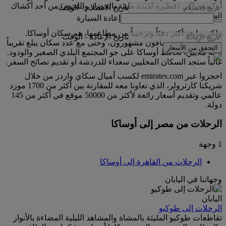
أوكونومياكي (فطيرة لذيذة مليئة بالخضار واللحوم) من أحد أكشاك
تاريخ الاستلام
-
الوقت
الشوارع العديدة.
إعادة السيارة
ولكن ما هو أكثر دفئاً وترحيباً من مطاعمها، هم سكان أوساكا.
تاريخ الإعادة
-
الوقت
سكان المدينة مضيافون مشهورون، وحتى مع عدد سكان يبلغ تقريباً
التحقق من الأسعار
ثلاثة ملايين، تحافظ أوساكا على جو المجتمع البلدي الصغير والودود.
غالباً ستجد السكان المحليين سعداء للدردشة أو تقديم نصائح السفر.
احجزوا عبر emirates.com لكسب أميال سكاي واردز من خلال
شريكنا كارترولر، الذي تعاونا معه للمقارنة بين أكثر من 1700 مورد
عالمي وتقديم أسعار رائعة لأكثر من 50000 موقع في أكثر من 145
دولة.
الرحلات من مصر إلى أوساكا
1 وجهة
الرحلات من القاهرة إلى أوساكا
وجهاتنا في اليابان
اليابان
الرحلات إلى طوكيو
تقاطعات طوكيو المليئة بالمشاة والمشاهد الليلية المضاءة بالأنوار