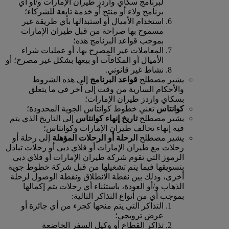
لبرنامج سكاي واردز طيران الإمارات و/أو أي
برنامج ولاء أو منتج أو خدمة تابعة للشركاء؛
استخدام الأميال أو استبدالها بأي طريقة غير
مسموح بها صراحة من قبل طيران الإمارات
بموجب قواعد البرنامج هذه؛
المعاملات غير المصرح بها، أو عمليات شراء
الأميال أو المكافآت أو بيعها بشكل غير مصرح؛ أو
نشاط غير قانوني.
يشير مصطلح
قواعد البرنامج
إلى هذه الشروط
والأحكام السارية من وقت إلى آخر في ما يتعلق
بسكاي واردز طيران الإمارات؛
كوانتاس
تعني خطوط كوانتاس الجوية المحدودة؛
يشير مصطلح
تاريخ إنهاء كوانتاس
إلى التاريخ الذي يتم
فيه إنهاء تحالف طيران الإمارات وكوانتاس؛
يشير مصطلح
الرحلة أو الرحلات المؤهلة
إلى رحلة أو
رحلات مع طيران الإمارات أو فلاي دبي أو رحلات تبادل
الرموز التي تقوم شركة طيران الإمارات أو فلاي دبي
بتسويقها فيما يتم تشغيلها من قبل شركة خطوط جوية
أخرى، وذلك بين نقطة الانطلاق ونقطة الوصول لرحلة
الذهاب و/أو العودة، باستثناء أي رحلات يتم إكمالها
بموجب أي من أنواع التذاكر التالية:
التذاكر التي يتم منحها كجزء من أي جائزة أو
عرض ترويجي؛
تذاكر القطاع أو وكيل السفر الخاضعة