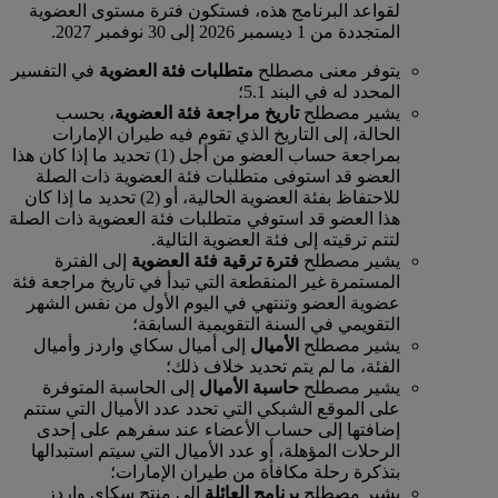
لقواعد البرنامج هذه، فستكون فترة مستوى العضوية
المتجددة من 1 ديسمبر 2026 إلى 30 نوفمبر 2027.
يتوفر معنى مصطلح
متطلبات فئة العضوية
في التفسير
المحدد له في البند 5.1؛
يشير مصطلح
تاريخ مراجعة فئة العضوية
، بحسب
الحالة، إلى التاريخ الذي تقوم فيه طيران الإمارات
بمراجعة حساب العضو من أجل (1) تحديد ما إذا كان هذا
العضو قد استوفى متطلبات فئة العضوية ذات الصلة
للاحتفاظ بفئة العضوية الحالية، أو (2) تحديد ما إذا كان
هذا العضو قد استوفي متطلبات فئة العضوية ذات الصلة
لتتم ترقيته إلى فئة العضوية التالية.
يشير مصطلح
فترة ترقية فئة العضوية
إلى الفترة
المستمرة غير المنقطعة التي تبدأ في تاريخ مراجعة فئة
عضوية العضو وتنتهي في اليوم الأول من نفس الشهر
التقويمي في السنة التقويمية السابقة؛
يشير مصطلح
الأميال
إلى أميال سكاي واردز وأميال
الفئة، ما لم يتم تحديد خلاف ذلك؛
يشير مصطلح
حاسبة الأميال
إلى الحاسبة المتوفرة
على الموقع الشبكي التي تحدد عدد الأميال التي ستتم
إضافتها إلى حساب الأعضاء عند سفرهم على إحدى
الرحلات المؤهلة، أو عدد الأميال التي سيتم استبدالها
بتذكرة رحلة مكافأة من طيران الإمارات؛
يشير مصطلح
برنامج العائلة
إلى منتج سكاي واردز