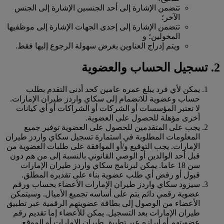
تتضمن الإشارة إلى أحد الجنسين الإشارة إلى الجنس
الآخر؛
تتضمن الإشارة إلى إحدى الجهات الإشارة إلى موظفيها
المخولين؛ و
ويتم إدراج العناوين بغرض سهولة الرجوع إليها فقط.
2. تسجيل الحساب والعضوية
يمكن لأي فرد يبلغ عمره عامين كحد أدنى التقدم بطلب
حساب وعضوية للانضمام إلى سكاي واردز طيران الإمارات.
لا تعتبر المؤسسات أو الشركات أو الشراكات أو أي كيانات
أخرى مؤهلة للحصول على العضوية.
يجب على المتقدمين للحصول على العضوية توفير جميع
المعلومات المطلوبة في استمارة تسجيل سكاي واردز طيران
الإمارات. يجب التوقيع و/أو الموافقة على طلبات العضوية من
قبل أحد الوالدين أو الوصي القانوني بالنسبة إلى من هم دون
سن 18 عاما. يمكن لبرنامج سكاي واردز طيران الإمارات
قبول أو رفض أي طلب عضوية بناء على تقديره المطلق.
سيزود سكاي واردز طيران الإمارات الأعضاء بحساب ورقم
عضوية رقمي دائم يتم على أساسه تجميع الأميال. وسيتمكن
الأعضاء من الوصول إلى بطاقة عضويتهم الرقمية عبر تطبيق
طيران الإمارات بعد التسجيل. يمكن للأعضاء إما تقديم رقم
عضويتهم أو إبرازه عبر تطبيق طيران الإمارات أو الموقع