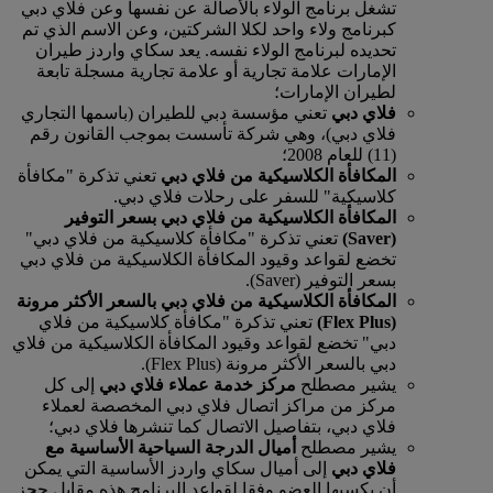
تشغل برنامج الولاء بالأصالة عن نفسها وعن فلاي دبي
كبرنامج ولاء واحد لكلا الشركتين، وعن الاسم الذي تم
تحديده لبرنامج الولاء نفسه. يعد سكاي واردز طيران
الإمارات علامة تجارية أو علامة تجارية مسجلة تابعة
لطيران الإمارات؛
فلاي دبي
تعني مؤسسة دبي للطيران (باسمها التجاري
فلاي دبي)، وهي شركة تأسست بموجب القانون رقم
(11) للعام 2008؛
المكافأة الكلاسيكية من فلاي دبي
تعني تذكرة "مكافأة
كلاسيكية" للسفر على رحلات فلاي دبي.
المكافأة الكلاسيكية من فلاي دبي بسعر التوفير
(Saver)
تعني تذكرة "مكافأة كلاسيكية من فلاي دبي"
تخضع لقواعد وقيود المكافأة الكلاسيكية من فلاي دبي
بسعر التوفير (Saver).
المكافأة الكلاسيكية من فلاي دبي بالسعر الأكثر مرونة
(Flex Plus)
تعني تذكرة "مكافأة كلاسيكية من فلاي
دبي" تخضع لقواعد وقيود المكافأة الكلاسيكية من فلاي
دبي بالسعر الأكثر مرونة (Flex Plus).
يشير مصطلح
مركز خدمة عملاء فلاي دبي
إلى كل
مركز من مراكز اتصال فلاي دبي المخصصة لعملاء
فلاي دبي، بتفاصيل الاتصال كما تنشرها فلاي دبي؛
يشير مصطلح
أميال الدرجة السياحية الأساسية مع
فلاي دبي
إلى أميال سكاي واردز الأساسية التي يمكن
أن يكسبها العضو وفقا لقواعد البرنامج هذه مقابل حجز