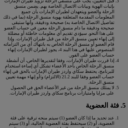
قبل التعيين، يجب على منسقي الرحلة تزويد طيران الإمارات
بإثبات الهوية وبيانات الاتصال الخاصة بهم. يضمن منسق
الرحلة والعضو ويتعهدان لطيران الإمارات بأن جميع
المعلومات المقدمة المتعلقة بهوية منسق الرحلة (بما في ذلك
تفاصيل الاتصال الخاصة به) صحيحة ودقيقة، وأنها ستبقى
صحيحة ودقيقة ما دام منسق الرحلة معين في حساب العضو
على هذا النحو. سيؤدي تقديم أي معلومات خاطئة أو مضللة
إلى إنهاء تعيين منسق الرحلة من قبل طيران الإمارات. وإذا
قام العضو أو منسق الرحلة الخاص به بانتهاك أي من التزاماته
المنصوص عليها في هذا البند 4، يجوز لطيران الإمارات إنهاء
حساب العضو على الفور.
إذا قررت طيران الإمارات، وفقا لتقديرها الخاص، أن أنشطة
منسق الرحلة الخاص بأحد الأعضاء تشكل أي إساءة استخدام
للبرنامج، يحتفظ سكاي واردز طيران الإمارات بالحق في إنهاء
حساب العضو وفقا للبند 21.2 (الالتزام) و/أو إنهاء مهمة تعيين
منسق الرحلة.
لا يمتلك منسق الرحلة من غير الأعضاء الحق في الحصول
على مزايا وامتيازات برنامج سكاي واردز طيران الإمارات.
5. فئة العضوية
عند تحديد ما إذا كان العضو (1) سيتم منحه ترقية على فئة
العضوية، أو (2) سيحتفظ بفئة العضوية الحالية، أو (3) سيتم