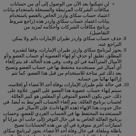
لن تتمكنوا بعد الآن من الوصول إلى أي من حسابات
مكافآت الشركات المرتبطة والمسجلة باستخدام بيانات
اعتماد حساب سكاي واردز الخاص بالعضو باستخدام
بيانات اعتماد حساب سكاي واردز هذه (راجع شروط
برنامج مكافآت الشركات وأحكامه لمزيد من
التفاصيل).
حذف حساب سكاي واردز طيران الإمارات دائم ولا يمكن
التراجع عنه.
يجوز لبرنامج سكاي واردز طيران الإمارات، وفقا لتقديره
المطلق، تعليق أو حذف أو إنهاء العضوية أو حساب العضو و/أو
الأميال المتراكمة في أي وقت. وفي هذه الحالة، قد يتم إلغاء
أي أميال غير مستخدمة محتفظ بها في حساب العضو وتصبح
بعد ذلك غير متاحة للاستخدام من قبل هذا العضو، كما تتم
إزالتها نهائيا من حسابه.
في حالة علم طيران الإمارات بوفاة أحد الأعضاء أو إفلاسه،
سيتم إنهاء حساب عضوية هذا العضو على الفور. علاوة على
ذلك، حين يكون العضو المتوفى أو المفلس هو كبير العائلة
لحساب برنامج العائلة، يتم إلغاء الحساب المرتبط به أيضا. في
حال حدوث هذا الإنهاء (هذه الإنهاءات)، فإن الأميال غير
المستخدمة المحتفظ بها في الحساب الفردي للعضو، وحساب
برنامج العائلة الخاص به في حال التوفر (إلى جانب أي مزايا أو
امتيازات أخرى متوفرة في أي من هذه الحسابات) تصبح
باطلة وملغاة. في حال وفاة أحد الأعضاء، يجوز لبرنامج سكاي