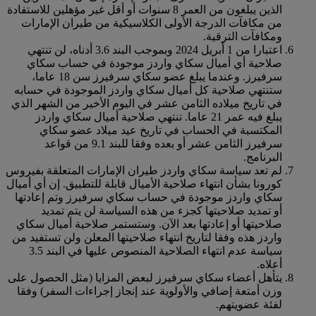
الذين يبلغون من العمر 8 سنوات أو أقل غير مؤهلين للاستفادة
من مكافآت الدرجة الأولى الكلاسيكية من طيران الإمارات
ومكافآت الترقية.
اعتبارا من 1 أبريل 2024 وبموجب البند 3.6 أدناه، لن تنتهي
صلاحية أي أميال سكاي واردز موجودة في حساب سكاي
سرفيرز. وعندما يبلغ عضو سكاي سرفيرز سن 18 عاما،
ستنتهي صلاحية كل أميال سكاي واردز الموجودة في حسابه
في تاريخ ميلاده الثامن عشر في اليوم الأخير من الشهر الذي
يبلغ فيه عمر 21 عاما. تنتهي صلاحية أميال سكاي واردز
المكتسبة في الحساب في تاريخ عيد ميلاد عضو سكاي
سرفيرز الثامن عشر أو بعده وفقا للبند 9.1 من قواعد
البرنامج.
لم تعد سياسة سكاي واردز طيران الإمارات المتعلقة بفيروس
كورونا بشأن انتهاء صلاحية الأميال قابلة للتطبيق. إن أي أميال
سكاي واردز موجودة في حساب سكاي سرفيرز وتم إعادتها
أو تمديد صلاحيتها كجزء من هذه السياسة لن يتم تمديد
صلاحيتها أو إعادتها بعد الآن. وستستمر صلاحية أميال سكاي
واردز هذه وفقا لتاريخ انتهاء صلاحيتها المعلن ولن تستفيد من
سياسة عدم انتهاء الصلاحية المنصوص عليها في البند 3.5
أعلاه.
يتأهل أعضاء سكاي سرفيرز لبعض المزايا (مثل الحصول على
وزن أمتعة إضافي والأولوية عند إنجاز إجراءات السفر) وفقا
لفئة عضويتهم.