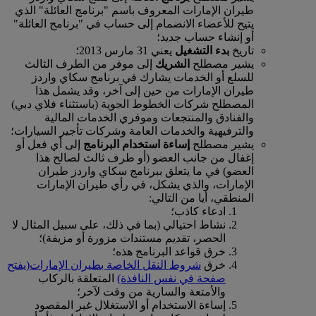
طيران الإمارات المعروف باسم "برنامج العائلة" الذي
يتيح للأعضاء الانضمام إلى حساب في "برنامج العائلة"
أو إنشاء حساب جديد؛
تاريخ
بدء التشغيل
يعني 31 مارس 2013؛
يشير مصطلح
الشريك
إلى موفر من الطرف الثالث
للسلع أو الخدمات يشارك في برنامج سكاي واردز
طيران الإمارات من حين إلى آخر، وقد يشمل هذا
المصطلح شركات الخطوط الجوية (باستثناء فلاي دبي)
والفنادق والمنتجعات وموفري الخدمات المالية
والترفيهية والخدمات العامة وشركات تأجير السيارات؛
يشير مصطلح
إساءة استخدام البرنامج
إلى أي فعل أو
إغفال من جانب العضو (أو طرف ثالث لصالح هذا
العضو) في ما يتعلق ببرنامج سكاي واردز طيران
الإمارات، والذي يشكل، في رأي طيران الإمارات
المنطقي، أيا من التالي:
ادعاء كاذب؛
نشاط احتيالي (بما في ذلك، على سبيل المثال لا
الحصر، تقديم مستندات مزورة أو مزيفة)؛
خرق قواعد البرنامج هذه؛
خرق
شروط النقل الخاصة بطيران الإمارات
(يفتح
صفحة في نفس النافذة)
المتعلقة بالركاب
والأمتعة والسارية من وقت لآخر؛
إساءة الاستخدام أو الاستغلال غير المقصود