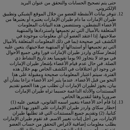
حتى يتم تصحيح الحسابات والتحقق من عنوان البريد
الإلكتروني.
تتوفر بيانات الأنشطة للعضو من خلال الموقع الشبكي وتطبيق
طيران الإمارات ما دام طيران الإمارات يعتبره أو يعتبرها من
الأعضاء النشطين، وستتضمن هذه البيانات المعلومات
المتعلقة بالأميال التي تم تجميعها واستردادها والمنتهية
صلاحيتها. إذا اعتقد العضو أن أي معلومات موجودة في
الكشف غير صحيحة (بما في ذلك المعلومات المتعلقة بالأميال
التي تم تجميعها أو استبدالها أو المنتهية صلاحيتها)، يتعين عليه
إشعار سكاي واردز طيران الإمارات فورا وفي جميع الأحوال
في موعد لا يتجاوز 90 يوما تقويميا بعد تاريخ النشاط ذي
الصلة. في حال عدم قيام الأعضاء بإشعار طيران الإمارات
عن وجود أي اختلافات في الكشف الخاص بهم خلال هذه
الفترة، سيتم اعتبار المعلومات صحيحة ومقبولة على هذا
النحو من قبل الأعضاء. عندما يثير أحد الأعضاء نزاعا بشأن أي
بيان، يجوز لطيران الإمارات أن تطلب من هذا العضو تقديم
المستندات والأدلة الداعمة حسبما تراه طيران الإمارات
ضروريا وفقا لتقديرها الخاص.
إذا قام أحد الأعضاء بتغيير اسمه القانوني، فيتعين عليه (1)
إخطار سكاي واردز طيران الإمارات على الفور بهذا التغيير
كتابيا، (2) وتقديم جميع المستندات التي قد تطلبها طيران
الإمارات، من أجل إثبات تغيير الاسم. قد تقوم طيران الإمارات
بطلب معلومات إضافية لأغراض التحقق من حساب العضو
عند تغيير أي من بياناته الشخصية. يجب أن يتطابق الاسم