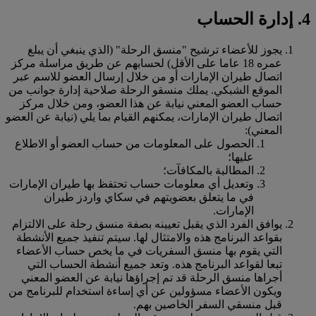
4. إدارة الحساب
يجوز للأعضاء ترشيح "منسق الرحلة" (الذي ينبغي أن يبلغ
عمره 18 عاما على الأقل) لحسابهم عن طريق مراسلة مركز
اتصال طيران الإمارات أو من خلال إرسال العضو للاسم عبر
الموقع الشبكي. يملك منسقو الرحلة صلاحية إدارة جوانب من
حساب العضو المعني نيابة عن هذا العضو، ومن خلال مركز
اتصال طيران الإمارات، يمكنهم القيام بما يلي (نيابة عن العضو
المعني):
الحصول على المعلومات من حساب العضو أو الاطلاع
عليها؛
المطالبة بالمكافآت؛
وتعديل أي معلومات حساب تحتفظ بها طيران الإمارات
في ما يتعلق بعضويتهم في سكاي واردز طيران
الإمارات.
يوافق الفرد الذي يقبل تعيينه بصفة منسق رحلة على الالتزام
بقواعد البرنامج هذه والامتثال لها. سيتم تنفيذ جميع الأنشطة
التي يقوم بها منسق السفريات في ما يخص حساب الأعضاء
تبعا لقواعد البرنامج هذه. وتعد جميع أنشطة الحساب التي
أجراها منسق الرحلة قد تم إجراؤها نيابة عن العضو المعني
ويكون الأعضاء مسؤولين عن أي إساءة استخدام للبرنامج من
قبل منسقي السفر الخاصين بهم.