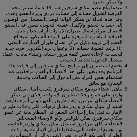
ولا يمكن تغييره.
عندما يبلغ عضو سكاي سرفيرز سن 18 عاما، سيتم منحه
الفرصة لتحويل حسابه إلى حساب فردي يديره العضو وحده،
وفي هذه الحالة لن يتمكن الوالد/الوصي المسجل من الوصول
إلى حساب العضو. ولإكمال عملية التحويل، يتعين على العضو
الاتصال بمركز اتصال طيران الإمارات أو استخدام خدمة
العملاء المباشرة المتوفرة على الموقع الشبكي. سيحتاج
العضو إلى تزويد وكيل مركز اتصال طيران الإمارات المعني
(1) برقم عضوية حسابه، (2) وعنوان بريد إلكتروني فريد جديد
للحساب، لإعادة تعيين كلمة مرور حسابه وإنشاء بيانات اعتماد
تسجيل الدخول الجديدة للحساب.
يخضع المنضمون إلى برنامج سكاي سرفيرز إلى قواعد هذا
البرنامج وقد يتعين على أحد الأعضاء البالغين مرافقتهم عند
استخدام بعض المزايا مثل الدخول إلى الصالات وخدمة
السيارة مع سائق.
يتأهل أعضاء برنامج سكاي سرفيرز لكسب أميال سكاي
واردز على جميع رحلات طيران الإمارات وفلاي دبي. يمكن
لأعضاء سكاي سرفيرز (عن طريق والديهم/ولي أمرهم) أيضا
استبدال أميال سكاي واردز مقابل ترقيات على رحلات طيران
الإمارات قبل إنجاز إجراءات السفر في المطار نيابة عن عضو
سكاي سرفيرز. يمكن للوالدين و/أو الأوصياء المسجلين
لأعضاء سكاي سرفيرز استبدال أميال سكاي واردز الخاصة
بهم بجميع الرحلات التي تشغلها طيران الإمارات وشركات
الطيران الشريكة الأخرى. تجدر الإشارة إلى أن المسافرين