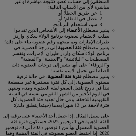
المنطقي) إلى حساب عضو كنتيجة مباشرة أو غير
مباشرة لأي من الأسباب التالية:
عن طريق الخطأ؛ أو
عطل في النظام؛ أو
سوء استخدام البرنامج.
يشير مصطلح
الأعضاء
إلى الأشخاص الذين تقدموا
بطلب الانضمام لعضوية برنامج الولاء سكاي واردز
طيران الإمارات وتم منحهم رقم عضوية بناء على ذلك؛
يشير مصطلح
فئة العضوية
إلى درجة العضوية في
برنامج الولاء سكاي واردز طيران الإمارات، وتفسر
المصطلحات "البلاتينية" و"الذهبية" و"الفضية"
و"الزرقاء" على أنها تشير إلى درجات العضوية ذات
الصلة التي تحمل الاسم نفسه؛
يشير مصطلح
فترة فئة العضوية
، في حالة ترقية
مستوى العضوية، إلى كل فترة مستمرة غير منقطعة
تبدأ في تاريخ تأهيل العضو لفئة العضوية ومنه، وتنتهي
في اليوم الأخير من الشهر التقويمي نفسه في السنة
التقويمية اللاحقة، وفي حال تجديد فئة العضوية، كل
فترة لاحقة من 12 شهرا بعدها (حيثما ينطبق ذلك)؛
على سبيل المثال، إذا حصل أحد الأعضاء على ترقية إلى
الفئة الذهبية في 1 نوفمبر 2025، فستكون فترة فئة
العضوية المعمول بها من 1 نوفمبر 2025 إلى 30 نوفمبر
2026. إذا احتفظ العضو بعضويته في الفئة الذهبية وفقا