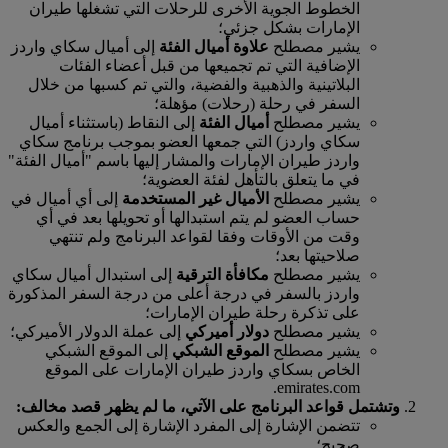
الخطوط الجوية الأخرى للرحلات التي تشغلها طيران
الإمارات بشكل جزئي؛
يشير مصطلح
علاوة أميال الفئة
إلى أميال سكاي واردز
الإضافية التي تم تجميعها من قبل أعضاء الفئات
البلاتينية والذهبية والفضية، والتي تم كسبها من خلال
السفر في رحلة (رحلات) مؤهلة؛
يشير مصطلح
أميال الفئة
إلى النقاط (باستثناء أميال
سكاي واردز) التي جمعها العضو بموجب برنامج سكاي
واردز طيران الإمارات والمشار إليها باسم "أميال الفئة"
في ما يتعلق بالتأهل لفئة العضوية؛
يشير مصطلح
الأميال غير المستخدمة
إلى أي أميال في
حساب العضو لم يتم استبدالها أو تحويلها بعد في أي
وقت من الأوقات وفقا لقواعد البرنامج ولم تنتهي
صلاحيتها بعد؛
يشير مصطلح
مكافأة الترقية
إلى استبدال أميال سكاي
واردز بالسفر في درجة أعلى من درجة السفر المذكورة
على تذكرة رحلة طيران الإمارات؛
يشير مصطلح
دولار أميركي
إلى عملة الدولار الأميركي؛
يشير مصطلح
الموقع الشبكي
إلى الموقع الشبكي
الخاص بسكاي واردز طيران الإمارات على الموقع
emirates.com.
وتشتمل قواعد البرنامج على الآتي، ما لم يظهر قصد مخالف:
تتضمن الإشارة إلى المفرد الإشارة إلى الجمع والعكس
صحيح؛