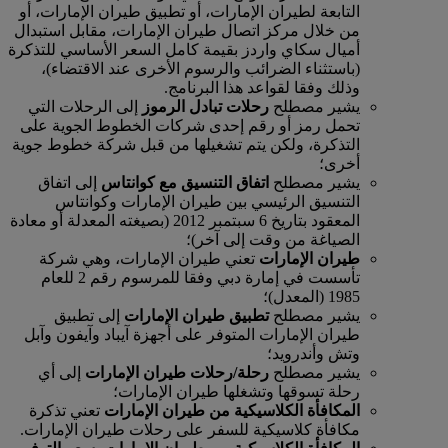
التابعة لطيران الإمارات، أو تطبيق طيران الإمارات، أو
من خلال مركز اتصال طيران الإمارات، مقابل استبدال
أميال سكاي واردز بقيمة كامل السعر الأساسي للتذكرة
(باستثناء الضرائب والرسوم الأخرى عند الاقتضاء)،
وذلك وفقا لقواعد هذا البرنامج.
يشير مصطلح
رحلات تبادل الرموز
إلى الرحلات التي
تحمل رمز أو رقم إحدى شركات الخطوط الجوية على
التذكرة، ولكن يتم تشغيلها من قبل شركة خطوط جوية
أخرى؛
يشير مصطلح
اتفاق التنسيق مع كوانتاس
إلى اتفاق
التنسيق الرئيسي بين طيران الإمارات وكوانتاس
المعقود بتاريخ 6 سبتمبر 2012 (بصيغته المعدلة أو معادة
الصياغة من وقت إلى آخر)؛
طيران الإمارات
تعني طيران الإمارات، وهي شركة
تأسست في إمارة دبي وفقا للمرسوم رقم 2 للعام
1985 (المعدل)؛
يشير مصطلح
تطبيق طيران الإمارات
إلى تطبيق
طيران الإمارات المتوفر على أجهزة آيباد وآيفون وآبل
وتش وأندرويد؛
يشير مصطلح
رحلة/رحلات طيران الإمارات
إلى أي
رحلة تسوقها وتشغلها طيران الإمارات؛
المكافأة الكلاسيكية من طيران الإمارات
تعني تذكرة
مكافأة كلاسيكية للسفر على رحلات طيران الإمارات.