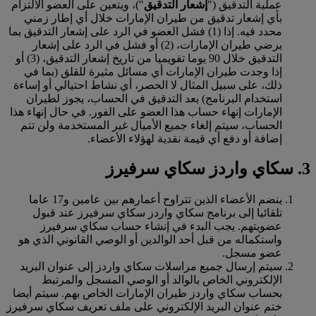
عملية التدقيق ("
إشعار التدقيق
")، ويتعين على العضو الالتزام
بأي إشعار تدقيق من طيران الإمارات خلال أي إطار زمني
محدد فيه. إذا (1) فشل العضو في الرد على إشعار التدقيق بما
يرضي طيران الإمارات، (2) أو فشل في الرد على إشعار
التدقيق خلال 90 يوما تقويميا من تاريخ إشعار التدقيق، (3) أو
إذا وجدت طيران الإمارات أي مسائل مثيرة للقلق (بما في
ذلك، على سبيل المثال لا الحصر، أي نشاط احتيالي أو إساءة
استخدام البرنامج) بعد التدقيق في الحساب، يجوز لطيران
الإمارات إنهاء حساب هذا العضو على الفور. في حال إنهاء هذا
الحساب، سيتم إلغاء جميع الأميال غير المستخدمة ولن تتم
إضافة أو دفع أي قيمة نقدية لهؤلاء الأعضاء.
3. سكاي واردز سكاي سرفيرز
ينضم الأعضاء الذين تتراوح أعمارهم بين عامين و17 عاما
تلقائيا إلى برنامج سكاي واردز سكاي سرفيرز عند قبول
عضويتهم. يجب البدء في إنشاء حساب سكاي سرفيرز
واستكماله من قبل أحد الوالدين أو الوصي القانوني الذي هو
عضو مسجل.
سيتم إرسال جميع مراسلات سكاي واردز إلى عنوان البريد
الإلكتروني الخاص بالوالد أو الوصي المسجل والمرتبط
بحساب سكاي واردز طيران الإمارات الخاص بهم. سيتم أيضا
ختم عنوان البريد الإلكتروني على ملف تعريف سكاي سرفيرز