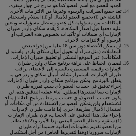
الجديد للعضو مع اسم العضو كما هو مدرج في جواز سفره.
تعد جميع الضرائب والرسوم وغيرها من الالتزامات الأخرى
الناشئة عن (i) تجميع العضو للأميال أو (ii) استلام واستخدام
المكافآت، من مسؤولية كل عضو وستظل مسؤوليته، ويتعين
عليه دفعها قبل إصدار المكافأة. لا يقدم سكاي واردز طيران
الإمارات أي ضمانات أو تأكيدات بخصوص هذه الضرائب أو
الرسوم أو الالتزامات الأخرى.
لن يتمكن الأعضاء دون سن 18 عاما من إجراء بعض
المعاملات (مثل شراء أو تحويل أميال سكاي واردز واستبدال
المكافآت) عبر الموقع الشبكي أو تطبيق طيران الإمارات.
لضمان الحفاظ على نزاهة برنامج سكاي واردز طيران
الإمارات وقيمته المستمرة بالنسبة إلى الأعضاء، تراقب
طيران الإمارات باستمرار نشاط أميال سكاي واردز في ما
يتعلق بالبرنامج. يمكن لبرنامج سكاي واردز طيران الإمارات
إجراء تدقيق في حساب العضو لأي سبب تقرره طيران
الإمارات تبعا لتقديرها المطلق. أثناء عملية التدقيق هذه، لن
يكون حساب العضو (وأي حساب مرتبط ببرنامج العائلة) متاحا
للاستخدام ولن يتمكن العضو من الاستفادة من أي مكافآت أو
استبدال الأميال بطريقة أخرى. إذا قامت طيران الإمارات
بإجراء مثل هذا التدقيق على الحساب، فإن طيران الإمارات
(1) ستقوم بإخطار العضو المعني بهذا الأمر، و (2) قد تطلب
من العضو تقديم معلومات إضافية حسبما تراه طيران
الإمارات ضروريا (وفقا لتقديرها الخاص) من أجل استكمال