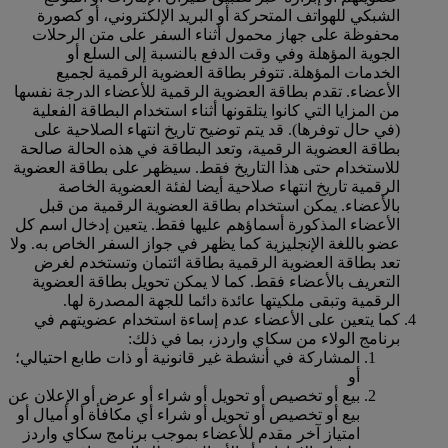
الشبكي للهواتف المتحركة أو البريد الإلكتروني، أو كصورة
محفوظة على جهاز محمول أثناء السفر على متن الرحلات
الجوية المؤهلة وفي وقت الدفع بالنسبة إلى السلع أو
الخدمات المؤهلة. تتوفر بطاقة العضوية الرقمية لجميع
الأعضاء. تقدم بطاقة العضوية الرقمية للأعضاء الدرجة نفسها
من المزايا التي كانوا يتلقونها أثناء استخدام البطاقة الفعلية
(في حال توفرها). قد يتم توضيح تاريخ انتهاء الصلاحية على
بطاقة العضوية الرقمية، وتعد البطاقة في هذه الحالة صالحة
للاستخدام حتى هذا التاريخ فقط. سيظهر على بطاقة العضوية
الرقمية تاريخ انتهاء صلاحية أيضا لفئة العضوية الخاصة
بالأعضاء. يمكن استخدام بطاقة العضوية الرقمية من قبل
الأعضاء المذكورة أسماؤهم عليها فقط. يتعين إدخال اسم كل
عضو باللغة الإنجليزية كما يظهر في جواز السفر الخاص به. ولا
تعد بطاقة العضوية الرقمية بطاقة ائتمان وتستخدم لغرض
التعريف بالأعضاء فقط. كما لا يمكن تحويل بطاقة العضوية
الرقمية وتبقى ملكيتها عائدة دائما للجهة المصدرة لها.
كما يتعين على الأعضاء عدم إساءة استخدام عضويتهم في
برنامج الولاء من سكاي واردز، بما في ذلك:
المشاركة في أنشطة غير قانونية أو ذات طابع احتيالي؛
أو
بيع أو تخصيص أو تحويل أو شراء أو عرض أو الإعلان عن
بيع أو تخصيص أو تحويل أو شراء أي مكافأة أو أميال أو
امتياز آخر مقدم للأعضاء بموجب برنامج سكاي واردز