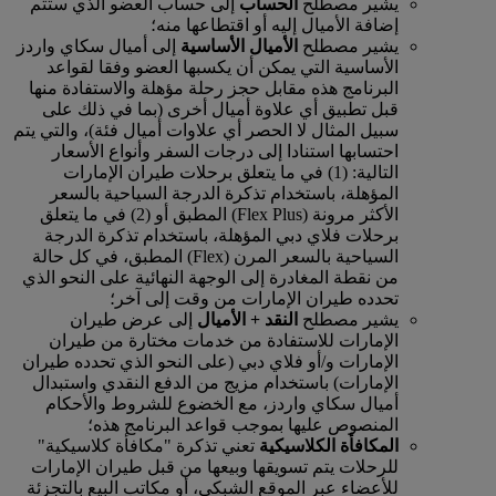
يشير مصطلح
الحساب
إلى حساب العضو الذي ستتم
إضافة الأميال إليه أو اقتطاعها منه؛
يشير مصطلح
الأميال الأساسية
إلى أميال سكاي واردز
الأساسية التي يمكن أن يكسبها العضو وفقا لقواعد
البرنامج هذه مقابل حجز رحلة مؤهلة والاستفادة منها
قبل تطبيق أي علاوة أميال أخرى (بما في ذلك على
سبيل المثال لا الحصر أي علاوات أميال فئة)، والتي يتم
احتسابها استنادا إلى درجات السفر وأنواع الأسعار
التالية: (1) في ما يتعلق برحلات طيران الإمارات
المؤهلة، باستخدام تذكرة الدرجة السياحية بالسعر
الأكثر مرونة (Flex Plus) المطبق أو (2) في ما يتعلق
برحلات فلاي دبي المؤهلة، باستخدام تذكرة الدرجة
السياحية بالسعر المرن (Flex) المطبق، في كل حالة
من نقطة المغادرة إلى الوجهة النهائية على النحو الذي
تحدده طيران الإمارات من وقت إلى آخر؛
يشير مصطلح
النقد + الأميال
إلى عرض طيران
الإمارات للاستفادة من خدمات مختارة من طيران
الإمارات و/أو فلاي دبي (على النحو الذي تحدده طيران
الإمارات) باستخدام مزيج من الدفع النقدي واستبدال
أميال سكاي واردز، مع الخضوع للشروط والأحكام
المنصوص عليها بموجب قواعد البرنامج هذه؛
المكافأة الكلاسيكية
تعني تذكرة "مكافأة كلاسيكية"
للرحلات يتم تسويقها وبيعها من قبل طيران الإمارات
للأعضاء عبر الموقع الشبكي، أو مكاتب البيع بالتجزئة