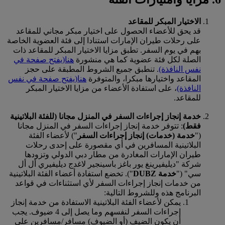
الاختيار المبكر للمقاعد
قد يحق للأعضاء الحصول على اختيار مبكر مجاني للمقاعد
على رحلات طيران الإمارات استنادا إلى فئة العضوية الخاصة
بهم في يوم السفر. تطبق مزايا الاختيار المبكر للمقاعد ذات
الصلة لكل فئة عضوية كما هي منشورة
هنا
(يفتح صفحة في
نفس النافذة)
. تنطبق جميع الشروط المطبقة على حجز
المقاعد واختيارها مبكرا، والمتوفرة
هنا
(يفتح صفحة في نفس
النافذة)
، على استفادة الأعضاء من مزايا الاختيار المبكر
للمقاعد.
خدمة إنجاز إجراءات السفر في المنزل مجانا (للفئة البلاتينية
فقط)
: تتوفر خدمة إنجاز إجراءات السفر في المنزل مجانا
("
خدمة (خدمات) إنجاز إجراءات السفر
") لأعضاء الفئة
البلاتينية المسافرين في أي مقصورة على إحدى رحلات
طيران الإمارات المغادرة من مطار دبي الدولي وتزودها
شركة "ديليفيرينغ يور باغز باسينجير لاغدج ديليفيري أل أل
سي" ("
خدمة DUBZ
"). تخضع استفادة أعضاء الفئة البلاتينية
من خدمات إنجاز إجراءات السفر لأي استثناءات في قواعد
البرنامج هذه وللشروط التالية:
يمكن لأعضاء الفئة البلاتينية الاستفادة من خدمة إنجاز
إجراءات السفر لنفسهم وما يصل إلى 4 ضيوف. يجب
أن يكون الضيف (أو الضيوف) مسافر/مسافرين على