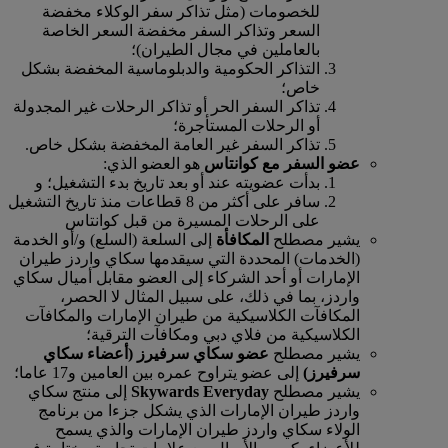
للخصومات (مثل تذاكر سفر الوكلاء مخفضة
السعر وتذاكر السفر مخفضة السعر الخاصة
بالعاملين في مجال الطيران)؛
التذاكر الحكومية والدبلوماسية المخفضة بشكل
خاص؛
تذاكر السفر الحر أو تذاكر الرحلات غير المجدولة
أو الرحلات المستأجرة؛
تذاكر السفر غير العامة المخفضة بشكل خاص.
عضو السفر مع كوانتاس
هو العضو الذي:
بدأت عضويته عند أو بعد تاريخ بدء التشغيل؛ و
سافر على أكثر من 8 قطاعات منذ تاريخ التشغيل
على الرحلات المسيرة من قبل كوانتاس
يشير مصطلح
المكافأة
إلى السلعة (السلع) و/أو الخدمة
(الخدمات) المحددة التي سيقدمها سكاي واردز طيران
الإمارات أو أحد الشركاء إلى العضو مقابل أميال سكاي
واردز، بما في ذلك، على سبيل المثال لا الحصر،
المكافآت الكلاسيكية من طيران الإمارات والمكافآت
الكلاسيكية من فلاي دبي ومكافآت الترقية؛
يشير مصطلح
عضو سكاي سرفيرز (أعضاء سكاي
سرفيرز)
إلى عضو يتراوح عمره بين العامين و17 عاما؛
يشير مصطلح
Skywards Everyday
إلى منتج سكاي
واردز طيران الإمارات الذي يشكل جزءا من برنامج
الولاء سكاي واردز طيران الإمارات والذي يسمح