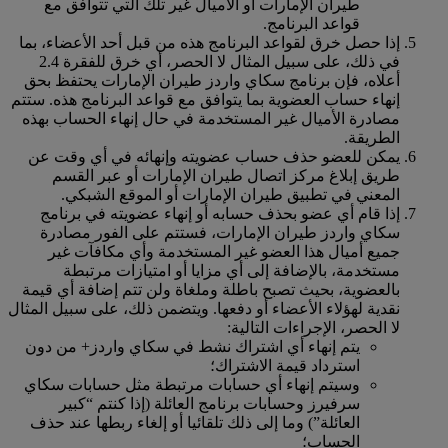
طيران الإمارات أو الأميال غير تلك التي تتوافق مع
قواعد البرنامج.
إذا حصل خرق لقواعد البرنامج هذه من قبل أحد الأعضاء، بما
في ذلك، على سبيل المثال لا الحصر، أي خرق للفقرة 2.4
أعلاه، فإن برنامج سكاي واردز طيران الإمارات يحتفظ بحق
إنهاء حساب العضوية بما يتوافق مع قواعد البرنامج هذه. ستتم
مصادرة الأميال غير المستخدمة في حال إنهاء الحساب بهذه
الطريقة.
يمكن للعضو حذف حساب عضويته وإنهائه في أي وقت عن
طريق إبلاغ مركز اتصال طيران الإمارات أو عبر القسم
المعني في تطبيق طيران الإمارات أو الموقع الشبكي.
إذا قام أي عضو بحذف حسابه أو إنهاء عضويته في برنامج
سكاي واردز طيران الإمارات، فستتم على الفور مصادرة
جميع أميال هذا العضو غير المستخدمة وأي مكافآت غير
مستخدمة، بالإضافة إلى أي مزايا أو امتيازات مرتبطة
بالعضوية، بحيث تصبح باطلة وملغاة ولن تتم إضافة أي قيمة
نقدية لهؤلاء الأعضاء أو دفعها. ويتضمن ذلك، على سبيل المثال
لا الحصر، الإجراءات التالية:
يتم إنهاء أي اشتراك نشط في سكاي واردز+ من دون
استرداد قيمة الاشتراك؛
وسيتم إنهاء أي حسابات مرتبطة مثل حسابات سكاي
سرفيرز وحسابات برنامج العائلة (إذا كنتم “كبير
العائلة”) وما إلى ذلك تلقائيا أو إلغاء ربطها عند حذف
الحساب؛