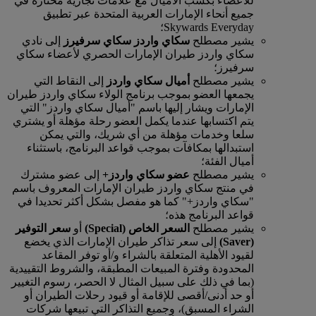
للأعضاء بكسب الأميال مع علامات تجارية مختارة في
جميع أنحاء الإمارات العربية المتحدة عبر تطبيق
Skywards Everyday؛
يشير مصطلح
سكاي واردز سكاي سرفيرز
إلى نادي
سكاي واردز طيران الإمارات الحصري لأعضاء سكاي
سرفيرز؛
يشير مصطلح
أميال سكاي واردز
إلى النقاط التي
يجمعها العضو بموجب برنامج الولاء سكاي واردز طيران
الإمارات ويشار إليها باسم "أميال سكاي واردز" التي
يتم اكتسابها عندما يكمل العضو رحلة مؤهلة أو يشتري
سلعا وخدمات مؤهلة من أي شريك، والتي يمكن
استبدالها بمكافآت بموجب قواعد البرنامج، باستثناء
أميال الفئة؛
يشير مصطلح
عضو سكاي واردز+
إلى عضو مشترك
في منتج سكاي واردز طيران الإمارات المعروف باسم
"سكاي واردز+" كما هو مفصل بشكل أكثر تحديدا في
قواعد البرنامج هذه؛
يشير مصطلح
السعر الخاص (Special)
أو
سعر
التوفير
(Saver)
إلى سعر تذاكر طيران الإمارات الذي يخضع
لقيود الأهلية المتعلقة بالشراء و/أو توفر المقاعد
المحدودة وفترة المبيعات المطبقة، والشروط التقييدية
(بما في ذلك على سبيل المثال لا الحصر، رسوم التغيير
أو حد أدنى/أقصى للإقامة أو قيود رحلات الطيران أو
الشراء المسبق)، وجميع التذاكر التي تبيعها شركات