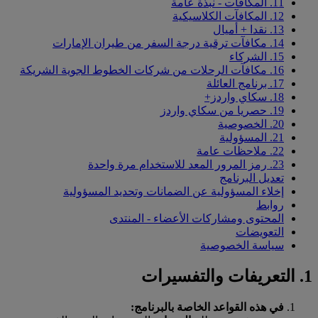
11. المكافآت - نبذة عامة
12. المكافآت الكلاسيكية
13. نقدا + أميال
14. مكافآت ترقية درجة السفر من طيران الإمارات
15. الشركاء
16. مكافآت الرحلات من شركات الخطوط الجوية الشريكة
17. برنامج العائلة
18. سكاي واردز+
19. حصريا من سكاي واردز
20. الخصوصية
21. المسؤولية
22. ملاحظات عامة
23. رمز المرور المعد للاستخدام مرة واحدة
تعديل البرنامج
إخلاء المسؤولية عن الضمانات وتحديد المسؤولية
روابط
المحتوى ومشاركات الأعضاء - المنتدى
التعويضات
سياسة الخصوصية
1. التعريفات والتفسيرات
في هذه القواعد الخاصة بالبرنامج: