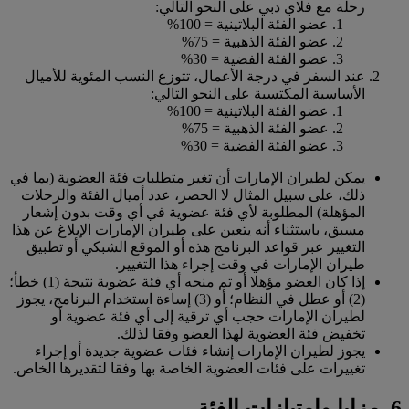
رحلة مع فلاي دبي على النحو التالي:
عضو الفئة البلاتينية = 100%
عضو الفئة الذهبية = 75%
عضو الفئة الفضية = 30%
عند السفر في درجة الأعمال، تتوزع النسب المئوية للأميال
الأساسية المكتسبة على النحو التالي:
عضو الفئة البلاتينية = 100%
عضو الفئة الذهبية = 75%
عضو الفئة الفضية = 30%
يمكن لطيران الإمارات أن تغير متطلبات فئة العضوية (بما في
ذلك، على سبيل المثال لا الحصر، عدد أميال الفئة والرحلات
المؤهلة) المطلوبة لأي فئة عضوية في أي وقت بدون إشعار
مسبق، باستثناء أنه يتعين على طيران الإمارات الإبلاغ عن هذا
التغيير عبر قواعد البرنامج هذه أو الموقع الشبكي أو تطبيق
طيران الإمارات في وقت إجراء هذا التغيير.
إذا كان العضو مؤهلا أو تم منحه أي فئة عضوية نتيجة (1) خطأ؛
(2) أو عطل في النظام؛ أو (3) إساءة استخدام البرنامج، يجوز
لطيران الإمارات حجب أي ترقية إلى أي فئة عضوية أو
تخفيض فئة العضوية لهذا العضو وفقا لذلك.
يجوز لطيران الإمارات إنشاء فئات عضوية جديدة أو إجراء
تغييرات على فئات العضوية الخاصة بها وفقا لتقديرها الخاص.
6. مزايا وامتيازات الفئة