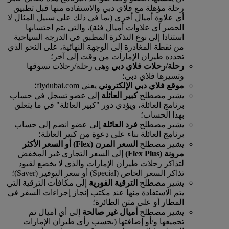
رحلة مؤهلة مع فلاي دبي والاستفادة منها قبل تطبيق
أي علاوة أميال أخرى (بما في ذلك على سبيل المثال لا
الحصر أي علاوات أميال فئة)، والتي يتم احتسابها
استنادا إلى نوع التذكرة المطبق في الدرجة السياحية
من نقطة المغادرة إلى الوجهة النهائية، على النحو الذي
تحدده طيران الإمارات من وقت إلى آخر؛
رحلة/رحلات فلاي دبي
وهي رحلة/رحلات تسوقها
وتسيرها فلاي دبي؛
موقع فلاي دبي الإلكتروني
يعني flydubai.com؛
يشير مصطلح
كبير العائلة
إلى عضو تسجل في حساب
برنامج العائلة، ويؤدي دور "كبير العائلة" في ما يتعلق
بهذا الحساب؛
يشير مصطلح
فرد العائلة
إلى عضو انضم إلى حساب
برنامج العائلة بناء على دعوة من كبير العائلة؛
يشير مصطلح
السعر المرن (Flex) أو السعر الأكثر
مرونة (Flex Plus)
إلى السعر التجاري غير المخفض
لتذاكر رحلات طيران الإمارات والذي لا يخضع لقيود
تذاكر السعر الخاص (Special) أو سعر التوفير (Saver)؛
يشير مصطلح
الترقية الفورية
إلى مكافآت الترقية التي
يتم الاستفادة منها عند مكتب إنجاز إجراءات السفر في
المطار أو على متن الطائرة؛
يشير مصطلح
أميال غير صالحة
إلى أي أميال تم
تجميعها و/أو إضافتها (بحسب رأي طيران الإمارات