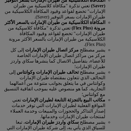
المكافأة الكلاسيكية من طيران الإمارات بسعر التوفير
(Saver)
تعني تذكرة "مكافأة كلاسيكية من طيران
الإمارات" تخضع لقواعد وقيود المكافأة الكلاسيكية من
طيران الإمارات بسعر التوفير (Saver).
المكافأة الكلاسيكية من طيران الإمارات بالسعر الأكثر
مرونة (Flex Plus)
تعني تذكرة "مكافأة كلاسيكية من
طيران الإمارات" تخضع لقواعد وقيود المكافأة
الكلاسيكية من طيران الإمارات بالسعر الأكثر مرونة
(Flex Plus).
يشير مصطلح
مركز اتصال طيران الإمارات
إلى كل
مركز من مراكز اتصال طيران الإمارات الخاصة
للأعضاء، بتفاصيل الاتصال كما ينشرها سكاي واردز
طيران الإمارات؛
يشير مصطلح
تحالف طيران الإمارات وكوانتاس
إلى
التحالف الذي تتعاون بمقتضاه طيران الإمارات
وكوانتاس في ما يتعلق بجوانب متنوعة من أعمالهما
التجارية، كما هو منصوص عليه بموجب اتفاقية التنسيق
مع كوانتاس؛
مكاتب البيع بالتجزئة التابعة لطيران الإمارات
تعني
المواقع الفعلية لطيران الإمارات التي توفر خدمات
إصدار التذاكر والحجوزات والمبيعات وخدمة العملاء
لمنتجات طيران الإمارات وخدماتها.
يشير مصطلح
سكاي واردز طيران الإمارات
، تبعا
للسياق الذي يأتي به، إلى شركة طيران الإمارات التي