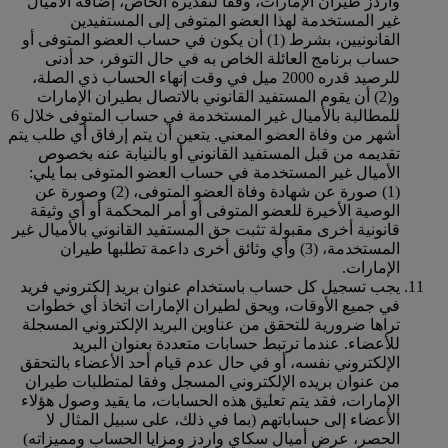
واردز طيران الإمارات، وفقا لتقديره الخاص، إضافة الأميال
غير المستخدمة لهذا العضو المتوفى إلى المستفيدين
القانونيين، بشرط (1) أن يكون في حساب العضو المتوفى أو
حساب برنامج العائلة الخاص به في حال التوفر، حد أدنى
للرصيد قدره 2000 ميل في وقت إنهاء الحساب ذي الصلة،
و(2) أن يقوم المستفيد القانوني بالاتصال بطيران الإمارات
للمطالبة بالأميال غير المستخدمة في حساب المتوفى خلال 6
أشهر من وفاة العضو المعني. يتعين أن يتم إرفاق أي طلب يتم
تقديمه من قبل المستفيد القانوني أو بالنيابة عنه بخصوص
الأميال غير المستخدمة في حساب العضو المتوفى بما يلي:
(1) صورة عن شهادة وفاة العضو المتوفى، (2) وصورة عن
الوصية الأخيرة للعضو المتوفى أو أمر المحكمة أو أي وثيقة
قانونية أخرى مقبولة تثبت حق المستفيد القانوني بالأميال غير
المستخدمة، (3) وأي وثائق أخرى داعمة تطلبها طيران
الإمارات.
يجب تسجيل كل حساب باستخدام عنوان بريد إلكتروني فريد
في جميع الأوقات، ويحق لطيران الإمارات اتخاذ أي خطوات
تراها ضرورية للتحقق من عناوين البريد الإلكتروني المسجلة
للأعضاء. عندما ترتبط حسابات متعددة بعنوان البريد
الإلكتروني نفسه، أو في حال عدم قيام أحد الأعضاء بالتحقق
من عنوان بريده الإلكتروني المسجل وفقا لمتطلبات طيران
الإمارات، فقد يتم تعليق هذه الحسابات، ما يقيد وصول هؤلاء
الأعضاء إلى حساباتهم (بما في ذلك، على سبيل المثال لا
الحصر، عرض أميال سكاي واردز ومزايا الحساب ومميزاته)