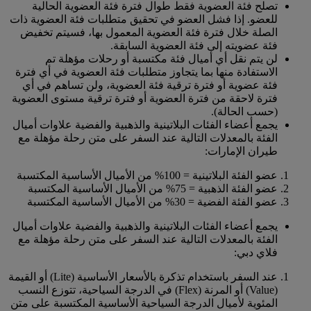
تصلح فئة العضوية فقط طوال فترة فئة العضوية الحالية
للعضو. إذا فشل العضو في تحقيق متطلبات فئة العضوية ذات
الصلة خلال فترة فئة العضوية المعمول بها، فسيتم تخفيض
فئة عضويته إلى فئة العضوية السابقة.
لن يتم نقل أي أميال فئة مكتسبة أو رحلات مؤهلة تم
الاستفادة منها بما يتجاوز متطلبات فئة العضوية في أي فترة
فئة عضوية أو فترة ترقية فئة العضوية، ولن تساهم في أي
فترة لاحقة من فترة العضوية أو فترة ترقية مستوى العضوية
(حسب الحالة).
يجمع أعضاء الفئات البلاتينية والذهبية والفضية علاوات أميال
الفئة بالمعدلات التالية عند السفر على متن رحلة مؤهلة مع
طيران الإمارات:
عضو الفئة البلاتينية = 100% من الأميال الأساسية المكتسبة
عضو الفئة الذهبية = 75% من الأميال الأساسية المكتسبة
عضو الفئة الفضية = 30% من الأميال الأساسية المكتسبة
يجمع أعضاء الفئات البلاتينية والذهبية والفضية علاوات أميال
الفئة بالمعدلات التالية عند السفر على متن رحلة مؤهلة مع
فلاي دبي:
عند السفر باستخدام تذكرة بالأسعار الأساسية (Lite) أو القيمة
(Value) أو المرنة (Flex) في الدرجة السياحية، تتوزع النسب
المئوية لأميال الدرجة السياحية الأساسية المكتسبة على متن