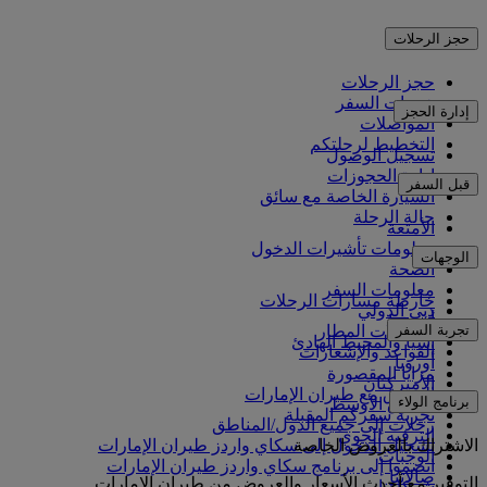
حجز الرحلات
حجز الرحلات
خدمات السفر
إدارة الحجز
المواصلات
التخطيط لرحلتكم
تسجيل الوصول
إدارة الحجوزات
قبل السفر
السيارة الخاصة مع سائق
حالة الرحلة
الأمتعة
معلومات تأشيرات الدخول
الوجهات
الصحة
معلومات السفر
خارطة مسارات الرحلات
دبي الدولي
أفريقيا
تجربة السفر
مواصلات المطار
آسيا والمحيط الهادئ
القواعد والإشعارات
أوروبا
مزايا المقصورة
الأميركتان
التسوق مع طيران الإمارات
برنامج الولاء
الشرق الأوسط
تجربة سفركم المقبلة
رحلات إلى جميع الدول/المناطق
الترفيه الجوي
الاشتراك بالعروض الخاصة
تسجيل الدخول إلى سكاي واردز طيران الإمارات
الوجبات
انضموا إلى برنامج سكاي واردز طيران الإمارات
صالاتنا
التوفير مع أحدث الأسعار والعروض من طيران الإمارات.
شركاؤنا