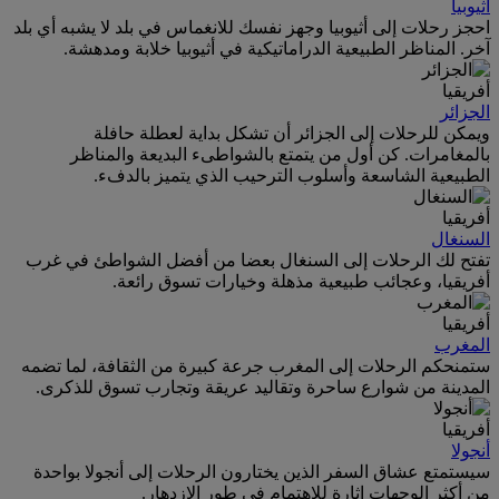
أثيوبيا
احجز رحلات إلى أثيوبيا وجهز نفسك للانغماس في بلد لا يشبه أي بلد
آخر. المناظر الطبيعية الدراماتيكية في أثيوبيا خلابة ومدهشة.
أفريقيا
الجزائر
ويمكن للرحلات إلى الجزائر أن تشكل بداية لعطلة حافلة
بالمغامرات. كن أول من يتمتع بالشواطىء البديعة والمناظر
الطبيعية الشاسعة وأسلوب الترحيب الذي يتميز بالدفء.
أفريقيا
السنغال
تفتح لك الرحلات إلى السنغال بعضا من أفضل الشواطئ في غرب
أفريقيا، وعجائب طبيعية مذهلة وخيارات تسوق رائعة.
أفريقيا
المغرب
ستمنحكم الرحلات إلى المغرب جرعة كبيرة من الثقافة، لما تضمه
المدينة من شوارع ساحرة وتقاليد عريقة وتجارب تسوق للذكرى.
أفريقيا
أنجولا
سيستمتع عشاق السفر الذين يختارون الرحلات إلى أنجولا بواحدة
من أكثر الوجهات إثارة للاهتمام في طور الازدهار.