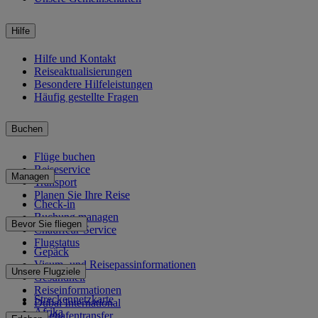
Hilfe
Hilfe und Kontakt
Reiseaktualisierungen
Besondere Hilfeleistungen
Häufig gestellte Fragen
Buchen
Flüge buchen
Reiseservice
Managen
Transport
Planen Sie Ihre Reise
Check-in
Buchung managen
Bevor Sie fliegen
Chauffeur-Service
Flugstatus
Gepäck
Visum- und Reisepassinformationen
Unsere Flugziele
Gesundheit
Reiseinformationen
Streckennetzkarte
Dubai International
Afrika
Flughafentransfer