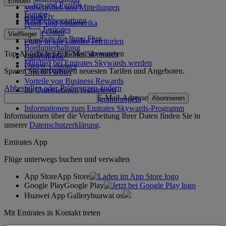
Erleben
Asien und Pazifik
Vorschriften und Mitteilungen
Europa
Rail&Fly
Kabinenausstattung
Nord- und Südamerika
Shop Emirates
Naher Osten
Vielflieger
Angebote für Ihren Flug
Flüge in alle Länder/Territorien
Bordunterhaltung
Top-Angebote per E-Mail abonnieren
Login bei Emirates Skywards
Gastronomie
Mitglied bei Emirates Skywards werden
Unsere Lounges
Sparen Sie mit unseren neuesten Tarifen und Angeboten.
Unsere Partner
Vorteile von Business Rewards
Abbestellen oder Präferenzen ändern
Ihr Unternehmen registrieren
E-Mail-Adresse
Abonnieren
Emirates Skywards-Programmregeln
Informationen zum Emirates Skywards-Programm
Informationen über die Verarbeitung Ihrer Daten finden Sie in
unserer
Datenschutzerklärung
.
Emirates App
Flüge unterwegs buchen und verwalten
App Store
App Store
Google Play
Google Play
Huawei App Gallery
huawai os
Mit Emirates in Kontakt treten