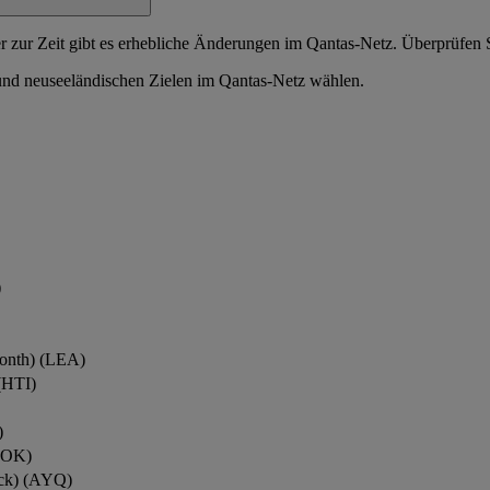
ber zur Zeit gibt es erhebliche Änderungen im Qantas-Netz. Überprüfe
 und neuseeländischen Zielen im Qantas-Netz wählen.
)
onth) (LEA)
(HTI)
)
ROK)
ock) (AYQ)