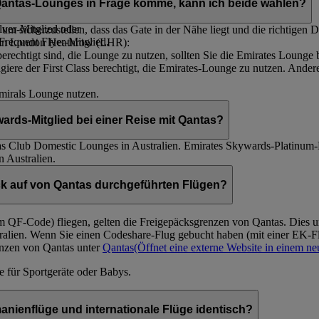
e Qantas-Lounges in Frage komme, kann ich beide wählen?
lver-Mitglied oder
um sicherzustellen, dass das Gate in der Nähe liegt und die richtigen
Frequent Flyer-Mitglied.
g in London Heathrow (LHR):
rechtigt sind, die Lounge zu nutzen, sollten Sie die Emirates Lounge
ere der First Class berechtigt, die Emirates-Lounge zu nutzen. Andere 
dmirals Lounge nutzen.
rds-Mitglied bei einer Reise mit Qantas?
as Club Domestic Lounges in Australien. Emirates Skywards-Platinum-
 Australien.
ck auf von Qantas durchgeführten Flügen?
m QF-Code) fliegen, gelten die Freigepäcksgrenzen von Qantas. Dies 
stralien. Wenn Sie einen Codeshare-Flug gebucht haben (mit einer EK
enzen von Qantas unter
Qantas
(Öffnet eine externe Website in einem ne
e für Sportgeräte oder Babys.
anienflüge und internationale Flüge identisch?