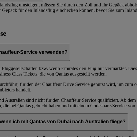
landsflug umsteigen, müssen Sie durch den Zoll und Ihr Gepäck abholen
Ihr Gepäck für den Inlandsflug einchecken können, bevor Sie zum Inlan
se
Chauffeur-Service verwenden?
en Fluggesellschaften bzw. wenn Emirates den Flug nur vermarktet. Dies
siness Class Tickets, die von Qantas ausgestellt werden.
durchführt, für den der Chauffeur Drive Service genutzt wird, um zum 
bieters handelt.
 Australien sind nicht für den Chauffeur-Service qualifiziert. Ab dem
n, die bei Qantas gebucht haben und mit einem Codeshare-Service von 
wenn ich mit Qantas von Dubai nach Australien fliege?
ingungen nutzen, wenn Sie mit Qantas fliegen: