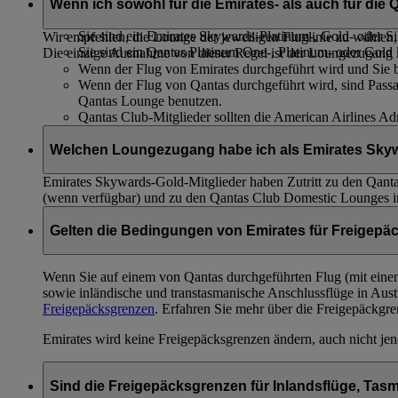
Wenn ich sowohl für die Emirates- als auch für di
Sie fliegen in der First Class oder Business Class oder
Sie sind ein Emirates Skywards-Platinum-, Gold- oder Si
Wir empfehlen, die Lounge der jeweiligen Fluglinie zu wählen, 
Sie sind ein Qantas Platinum One-, Platinum- oder Gold 
Die einzige Ausnahme von dieser Regel ist der Loungezugan
Wenn der Flug von Emirates durchgeführt wird und Sie be
Wenn der Flug von Qantas durchgeführt wird, sind Passagi
Qantas Lounge benutzen.
Qantas Club-Mitglieder sollten die American Airlines A
Welchen Loungezugang habe ich als Emirates Skywa
Emirates Skywards-Gold-Mitglieder haben Zutritt zu den Qant
(wenn verfügbar) und zu den Qantas Club Domestic Lounges in
Gelten die Bedingungen von Emirates für Freigepä
Wenn Sie auf einem von Qantas durchgeführten Flug (mit eine
sowie inländische und transtasmanische Anschlussflüge in Au
Freigepäcksgrenzen
. Erfahren Sie mehr über die Freigepäckgr
Emirates wird keine Freigepäcksgrenzen ändern, auch nicht jen
Sind die Freigepäcksgrenzen für Inlandsflüge, Tasm