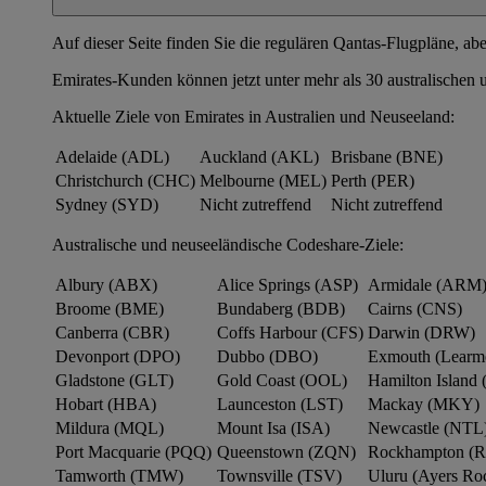
Auf dieser Seite finden Sie die regulären Qantas-Flugpläne, a
Emirates-Kunden können jetzt unter mehr als 30 australischen
Aktuelle Ziele von Emirates in Australien und Neuseeland:
Adelaide (ADL)
Auckland (AKL)
Brisbane (BNE)
Christchurch (CHC)
Melbourne (MEL)
Perth (PER)
Sydney (SYD)
Nicht zutreffend
Nicht zutreffend
Australische und neuseeländische Codeshare-Ziele:
Albury (ABX)
Alice Springs (ASP)
Armidale (ARM
Broome (BME)
Bundaberg (BDB)
Cairns (CNS)
Canberra (CBR)
Coffs Harbour (CFS)
Darwin (DRW)
Devonport (DPO)
Dubbo (DBO)
Exmouth (Learm
Gladstone (GLT)
Gold Coast (OOL)
Hamilton Island 
Hobart (HBA)
Launceston (LST)
Mackay (MKY)
Mildura (MQL)
Mount Isa (ISA)
Newcastle (NTL
Port Macquarie (PQQ)
Queenstown (ZQN)
Rockhampton (
Tamworth (TMW)
Townsville (TSV)
Uluru (Ayers R