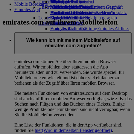
Unser Planet
Mietwagen buchen
Getränke
Kinderspielzeug
Düsseldorf nach Dubai
Skywards Rail
Anfragen
Tools und Ressourcen
Mobile Bordkarte
Unsere Flotte
Airline Partner
Aktivitäten für Kinder
Nachhaltigkeit im operativen Geschäft
München nach Dubai
Meilenrechner
Mobiltelefon und die Emirates App
Emirates App
Flughafen-Parkplatz
Boeing 777
Umweltrichtlinien
Hamburg nach Dubai
Anmelden bei Emirates Skywards
Buchung stornieren oder ändern
Flughafen-Parkplatz
Letzte Reiseziele
Opens an external link in a new tab
Emirates A380
Umweltberichte
Skywards+
Unterbrochene Reise
emirates.com auf Ihrem Mobiltelefon
Unsere Gemeinschaften
Emirates A350
Helsinki
Über Emirates
Emirates Executive
Emirates Airline-Stiftung
Hangzhou
Emirates Airline-
Sitzpläne
Stiftung Opens an external link in a new
Da Nang
tab
Shenzhen
Wie kann ich mit meinem Mobiltelefon auf
Sponsoring
Siem Reap
emirates.com zugreifen?
emirates.com können Sie über Ihren mobilen Browser
aufrufen. Wir empfehlen aber, stattdessen die App
herunterzuladen und zu verwenden. Sie wurde speziell für
Mobiltelefone entwickelt und ist daher viel einfacher zu
bedienen als der Zugriff über Ihren mobilen Browser.
Die meisten Funktionen von emirates.com auf dem Desktop
sind auch auf Ihrem mobilen Browser verfügbar, wie z. B. das
Suchen nach Flügen und das Buchen eines Tickets. Einige
wenige Produkte oder Funktionen sind nicht verfügbar, wenn
Sie Ihr Mobiltelefon verwenden.
Eine Liste der Funktionen, die in der App verfügbar sind,
finden Sie
hier
(Wird in demselben Fenster geöffnet)
.