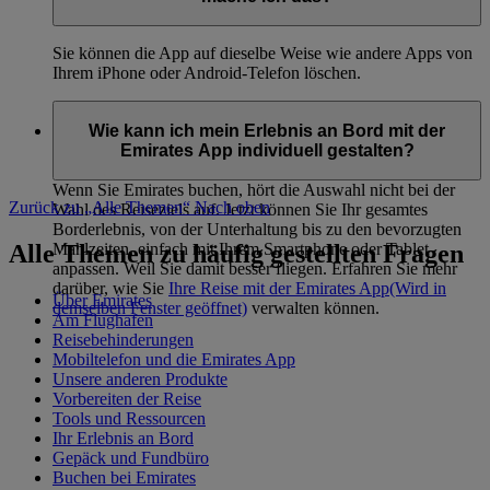
Sie können die App auf dieselbe Weise wie andere Apps von
Ihrem iPhone oder Android-Telefon löschen.
Wie kann ich mein Erlebnis an Bord mit der
Emirates App individuell gestalten?
Wenn Sie Emirates buchen, hört die Auswahl nicht bei der
Zurück zu „Alle Themen“
Nach oben
Wahl des Reiseziels auf. Jetzt können Sie Ihr gesamtes
Borderlebnis, von der Unterhaltung bis zu den bevorzugten
Alle Themen zu häufig gestellten Fragen
Mahlzeiten, einfach mit Ihrem Smartphone oder Tablet
anpassen. Weil Sie damit besser fliegen. Erfahren Sie mehr
darüber, wie Sie
Ihre Reise mit der Emirates App
(Wird in
Über Emirates
demselben Fenster geöffnet)
verwalten können.
Am Flughafen
Reisebehinderungen
Mobiltelefon und die Emirates App
Unsere anderen Produkte
Vorbereiten der Reise
Tools und Ressourcen
Ihr Erlebnis an Bord
Gepäck und Fundbüro
Buchen bei Emirates