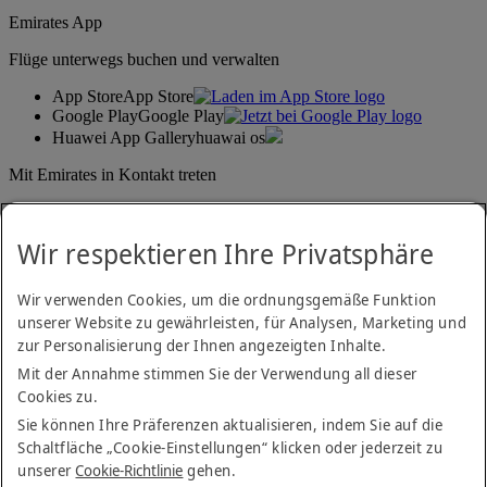
Emirates App
Flüge unterwegs buchen und verwalten
App Store
App Store
Google Play
Google Play
Huawei App Gallery
huawai os
Mit Emirates in Kontakt treten
Teilen Sie Ihre Emirates-Erfahrung.
Wir respektieren Ihre Privatsphäre
Wir verwenden Cookies, um die ordnungsgemäße Funktion
unserer Website zu gewährleisten, für Analysen, Marketing und
zur Personalisierung der Ihnen angezeigten Inhalte.
Mit der Annahme stimmen Sie der Verwendung all dieser
Cookies zu.
Erklärung zur Barrierefreiheit
Kontakt
Sie können Ihre Präferenzen aktualisieren, indem Sie auf die
Datenschutzerklärung
Schaltfläche „Cookie-Einstellungen“ klicken oder jederzeit zu
Impressum & AGB
unserer
Cookie-Richtlinie
gehen.
Cookie-Richtlinien