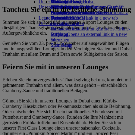
Unser Planet
Mietwagen buchen
Getränke
Kinderspielzeug
Düsseldorf nach Dubai
Skywards Rail
Anfragen
Tools und Ressourcen
Unsere Flotte
Airline Partner
Aktivitäten für Kinder
Nachhaltigkeit im operativen Geschäft
München nach Dubai
Meilenrechner
Mobiltelefon und die Emirates App
Tauchen Sie ein in die festliche Stimmung
Flughafen-Parkplatz
Boeing 777
Umweltrichtlinien
Hamburg nach Dubai
Anmelden bei Emirates Skywards
Buchung stornieren oder ändern
Flughafen-Parkplatz
Letzte Reiseziele
Opens an external link in a new tab
Emirates A380
Umweltberichte
Skywards+
Unterbrochene Reise
Stimmen Sie sich an Bord und in unseren Airport Lounges zu den
Unsere Gemeinschaften
Emirates A350
Helsinki
Über Emirates
diesjährigen Thanksgiving-Festlichkeiten auf das Traditionelle und
Emirates Executive
Emirates Airline-Stiftung
Hangzhou
Emirates Airline-
Außergewöhnliche ein.
Sitzpläne
Stiftung Opens an external link in a new
Da Nang
tab
Shenzhen
Genießen Sie vom 23. bis 30. November auf ausgewählten Flügen
Sponsoring
Siem Reap
und in ausgewählten Lounges in den Vereinigten Staaten und Dubai
Truthahn mit allem Drum und Dran sowie Süßigkeiten der Saison.
Feiern Sie mit in unseren Lounges
Erleben Sie ein unvergessliches Thanksgiving bei uns, komplett mit
gebratenem Truthahn und allem, was dazu gehört – einschließlich
Cranberry-Sauce und traditionellen Beilagen.
Gönnen Sie sich in unseren Lounges in Dubai einen Kürbis-
Cranberry-Käsekuchen oder Pekannusskuchen als süße Belohnung.
Oder entscheiden Sie sich für ein traditionelles Abendessen mit
Putenbrust und Cranberry-Sauce. Runden Sie Ihre Mahlzeit mit
gerösteten Frühkartoffeln und Rosenkohl ab. Holen Sie sich in
unserer First Class Lounge einen unserer saisonalen Cocktails,
darunter ein „Pumpkin Spiced Martini“ und ein „Spiced Pear