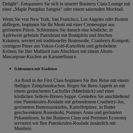
Delight“. Entspannen Sie sich in unserer Business Class Lounge mit
einer „Maple Pumpkin Sangria“ oder einem saisonalen Mocktail.
Wenn Sie von New York, San Francisco, Los Angeles oder Boston
abfliegen, beginnen Sie Ihr Menü mit einer Cremesuppe aus
gerösteten Pilzen. Schlemmen Sie danach eine köstliche, in
Apfelwein gebeizte Putenbrust mit Bratäpfeln und frischen
Kräutern, serviert mit traditioneller Bratensoße, Cranberry-Kompott,
cremigem Püree aus Yukon-Gold-Kartoffeln und gehobeltem
Krönen Sie Ihre Mahlzeit zum Abschluss mit einem Ahorn-
Mascarpone-Kuchen an Karamellsauce.
Schlemmen mit Tradition
An Bord in der First Class beginnen Sie Ihre Reise mit einem
fluffigen Zimtpfannkuchen. Regen Sie Ihren Appetit an mit
einem geräucherten Lachsfilet (Mittelstück) und einer
köstlichen Sellerie-Birnen-Suppe. Genießen Sie anschließend
eine Putenkeulen-Roulade mit gebundenem Cranberry-Jus,
geröstetem Butternusskürbis, Kartoffelpüree, in Butter
geschwenktem Rosenkohl, Pommes Anna und gerösteten
Pekannüssen. In der Business Class und Premium Economy
servieren wir Ihre Putenkeulen-Roulade zusätzlich mit
Maisbrot.