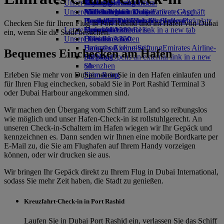
Unser Planet
Mietwagen buchen
Getränke
Kinderspielzeug
Düsseldorf nach Dubai
Skywards Rail
Anfragen
Tools und Ressourcen
Unsere Flotte
Airline Partner
Aktivitäten für Kinder
Nachhaltigkeit im operativen Geschäft
München nach Dubai
Meilenrechner
Mobiltelefon und die Emirates App
Flughafen-Parkplatz
Boeing 777
Umweltrichtlinien
Hamburg nach Dubai
Anmelden bei Emirates Skywards
Buchung stornieren oder ändern
Flughafen-Parkplatz
Checken Sie für Ihren Flug in Port Rashid und im Hafen von Dubai
Letzte Reiseziele
Opens an external link in a new tab
Emirates A380
Umweltberichte
Skywards+
Unterbrochene Reise
ein, wenn Sie die Stadt besuchen.
Unsere Gemeinschaften
Emirates A350
Helsinki
Über Emirates
Emirates Executive
Emirates Airline-Stiftung
Hangzhou
Emirates Airline-
Bequemes Einchecken am Hafen
Sitzpläne
Stiftung Opens an external link in a new
Da Nang
tab
Shenzhen
Erleben Sie mehr von Dubai, wenn Sie in den Hafen einlaufen und
Sponsoring
Siem Reap
für Ihren Flug einchecken, sobald Sie in Port Rashid Terminal 3
oder Dubai Harbour angekommen sind.
Wir machen den Übergang vom Schiff zum Land so reibungslos
wie möglich und unser Hafen-Check-in ist rollstuhlgerecht. An
unseren Check-in-Schaltern im Hafen wiegen wir Ihr Gepäck und
kennzeichnen es. Dann senden wir Ihnen eine mobile Bordkarte per
E-Mail zu, die Sie am Flughafen auf Ihrem Handy vorzeigen
können, oder wir drucken sie aus.
Wir bringen Ihr Gepäck direkt zu Ihrem Flug in Dubai International,
sodass Sie mehr Zeit haben, die Stadt zu genießen.
Kreuzfahrt-Check-in in Port Rashid
Laufen Sie in Dubai Port Rashid ein, verlassen Sie das Schiff