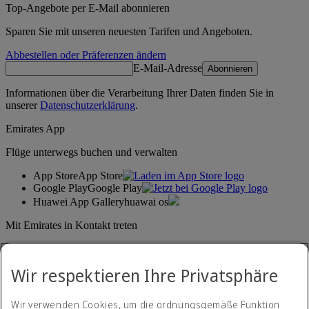
Top-Angebote per E-Mail abonnieren
Sparen Sie mit unseren neuesten Tarifen und Angeboten.
Abbestellen oder Präferenzen ändern
E-Mail-Adresse
Abonnieren
Informationen über die Verarbeitung Ihrer Daten finden Sie in
unserer
Datenschutzerklärung
.
Emirates App
Flüge unterwegs buchen und verwalten
App Store
App Store
Google Play
Google Play
Huawei App Gallery
huawai os
Mit Emirates in Kontakt treten
Teilen Sie Ihre Emirates-Erfahrung.
Wir respektieren Ihre Privatsphäre
Wir verwenden Cookies, um die ordnungsgemäße Funktion