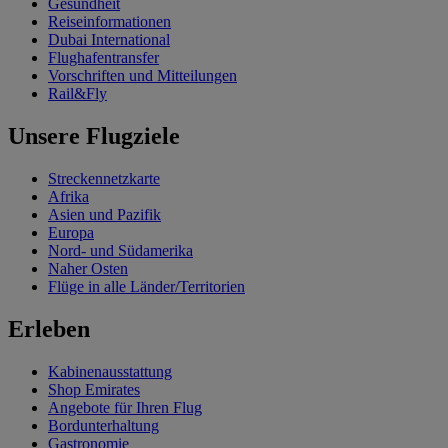
Gesundheit
Reiseinformationen
Dubai International
Flughafentransfer
Vorschriften und Mitteilungen
Rail&Fly
Unsere Flugziele
Streckennetzkarte
Afrika
Asien und Pazifik
Europa
Nord- und Südamerika
Naher Osten
Flüge in alle Länder/Territorien
Erleben
Kabinenausstattung
Shop Emirates
Angebote für Ihren Flug
Bordunterhaltung
Gastronomie