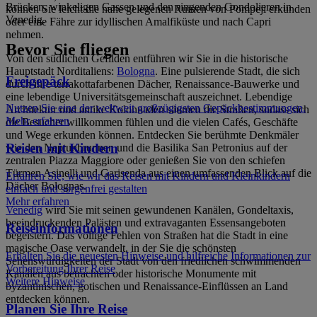
Brücken, winkeligen Gassen und den singenden Gondolieren in
können Sie leicht die nahe gelegenen Ruinen von Pompeji erkunden
Venedig.
oder eine Fähre zur idyllischen Amalfiküste und nach Capri
nehmen.
Bevor Sie fliegen
Von den südlichen Gefilden entführen wir Sie in die historische
Hauptstadt Norditaliens:
Bologna
. Eine pulsierende Stadt, die sich
Freigepäck
durch ihre terrakottafarbenen Dächer, Renaissance-Bauwerke und
eine lebendige Universitätsgemeinschaft auszeichnet. Lebendige
Nutzen Sie eine der weltweit großzügigsten Gepäckbestimmungen.
Architektur und antike Kolonnaden säumen die Straßen, sodass sich
Mehr erfahren
die Besucher willkommen fühlen und die vielen Cafés, Geschäfte
und Wege erkunden können. Entdecken Sie berühmte Denkmäler
Reisen mit Kindern
wie den Neptunbrunnen und die Basilika San Petronius auf der
zentralen Piazza Maggiore oder genießen Sie von den schiefen
Türmen Asinelli und Garisenda aus einen umfassenden Blick auf die
Erfahren Sie, wie wir das Reisen mit Kindern und Kleinkindern
Dächer Bolognas.
einfach und sorgenfrei gestalten
Mehr erfahren
Venedig
wird Sie mit seinen gewundenen Kanälen, Gondeltaxis,
beeindruckenden Palästen und extravaganten Essensangeboten
Reiseinformationen
begeistern. Das völlige Fehlen von Straßen hat die Stadt in eine
magische Oase verwandelt, in der Sie die schönsten
Erhalten Sie die neuesten Hinweise und hilfreiche Informationen zur
Sehenswürdigkeiten der Stadt von den friedlichen schwimmenden
Vorbereitung Ihrer Reise
Kanälen aus betrachten oder historische Monumente mit
Weitere Hinweise
byzantinischen, gotischen und Renaissance-Einflüssen an Land
entdecken können.
Planen Sie Ihre Reise