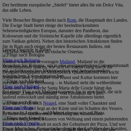
Der berühmte europäische „Stiefel“ bietet alles für ein Dolce Vita,
das süße Leben.
Viele Besucher fliegen direkt nach
Rom
, die Hauptstadt des Landes.
Die Ewige Stadt bietet einige der beeindruckendsten
Sehenswürdigkeiten Europas, darunter den Pantheon, das
Kolosseum und die Sixtinische Kapelle (die allerdings eigentlich
zum Vatikan gehört). Neben den historischen Attraktionen finden
Sie in Rom auch einige der besten Restaurants Italiens, mit
Unsere Flugziele in Italien
Michelin-Sternen oder als einfache Osterias.
Flüge nach Bologna
Andere wiederum bevorzugen
Mailand
. Mailand ist die
Besuchen Sie Bologna, um in eine energiegeladene Universitätsstadt
Modehauptstadt Italiens, wie sich bei einem Gang durch die
mit architektonischen Meisterwerken und hervorragendem
Designer-Boutiquen im Modedreieck Quadrilatero d‘Oro leicht
italienischem Essen einzutauchen.
feststellen lässt. Liebhaber von Kunst und Kultur kommen hier
ebenfalls auf ihre Rechnung – in Mailand steht die weltberühmte
Flüge nach Mailand
Skala und in der Kirche Santa Maria delle Grazie hängt das
Bei einem Flug nach Mailand kommen Sie in eine Stadt, die sich
berühmte „Letzte Abendmahl“ von Leonardo da Vinci.
laufend entwickelt und ständig neue Attraktionen bietet.
Und dann ist da noch
Neapel
, eine Stadt voller Charakter und
Flüge nach Rom
Kontraste. Neapel liegt an der Küste und im Schatten des Vesuvs.
Rom macht Appetit – auf Malerei ebenso wie auf Pizza.
Es bietet eine faszinierende Mischung aus historischen
Sehenswürdigkeiten, Museen von Weltrang und einem pulsierenden
Flüge nach Venedig
Straßenleben. Die Stadt ist auch der Geburtsort der Pizza. Und wer
Etwas Magisches, Romantisches liegt in der Luft über den Kanälen,
Essen liebt, kommt schon allein deshalb hierher. Von hier aus