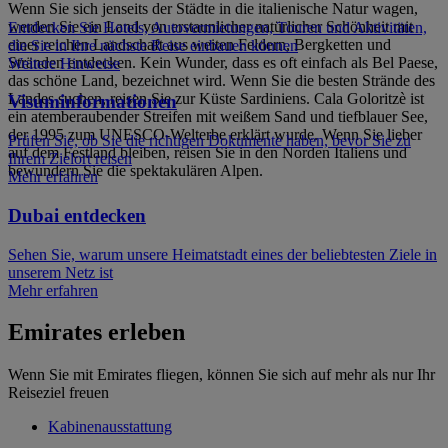
Wenn Sie sich jenseits der Städte in die italienische Natur wagen,
werden Sie ein Land von erstaunlicher natürlicher Schönheit mit
Entdecken Sie Hotels, Autovermietungen, Touren und Aktivitäten,
einer reichen Landschaft aus weiten Feldern, Bergketten und
die Sie in Ihre nächste Reise einbauen können
Stränden entdecken. Kein Wunder, dass es oft einfach als Bel Paese,
Weitere Hinweise
das schöne Land, bezeichnet wird. Wenn Sie die besten Strände des
Landes suchen, reisen Sie zur Küste Sardiniens. Cala Goloritzè ist
Visuminformationen
ein atemberaubender Streifen mit weißem Sand und tiefblauer See,
der 1995 zum UNESCO-Welterbe erklärt wurde. Wenn Sie lieber
Prüfen Sie, ob Sie die richtigen Dokumente haben, bevor Sie zu
auf dem Festland bleiben, reisen Sie in den Norden Italiens und
Ihrem Zielort reisen
bewundern Sie die spektakulären Alpen.
Mehr erfahren
Dubai entdecken
Sehen Sie, warum unsere Heimatstadt eines der beliebtesten Ziele in
unserem Netz ist
Mehr erfahren
Emirates erleben
Wenn Sie mit Emirates fliegen, können Sie sich auf mehr als nur Ihr
Reiseziel freuen
Kabinenausstattung