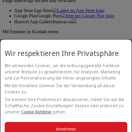
Flüge unterwegs buchen und verwalten
App Store
App Store
Google Play
Google Play
Huawei App Gallery
huawai os
Mit Emirates in Kontakt treten
Teilen Sie Ihre Emirates-Erfahrung.
Wir respektieren Ihre Privatsphäre
Wir verwenden Cookies, um die ordnungsgemäße Funktion
unserer Website zu gewährleisten, für Analysen, Marketing
und zur Personalisierung der Ihnen angezeigten Inhalte.
Mit der Annahme stimmen Sie der Verwendung all dieser
Cookies zu.
Erklärung zur Barrierefreiheit
Kontakt
Sie können Ihre Präferenzen aktualisieren, indem Sie auf die
Datenschutzerklärung
Schaltfläche „Cookie-Einstellungen“ klicken oder jederzeit zu
Impressum & AGB
unserer
Cookie-Richtlinie
gehen.
Cookie-Richtlinien
Internetsicherheit
Transparenzerklärung zum Gesetz über moderne Sklaverei
Annehmen
Sitemap