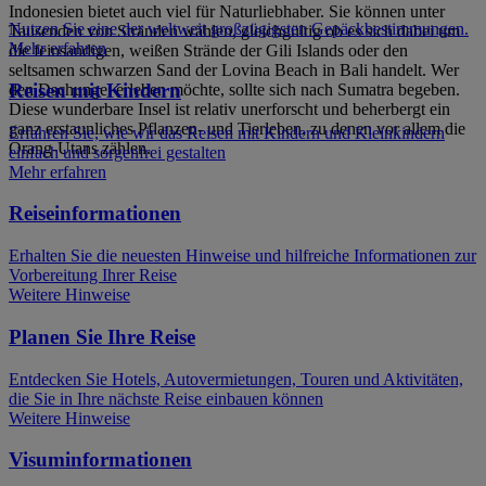
Indonesien bietet auch viel für Naturliebhaber. Sie können unter
Nutzen Sie eine der weltweit großzügigsten Gepäckbestimmungen.
Tausenden von Stränden wählen, gleichgültig ob es sich dabei um
Mehr erfahren
die feinsandigen, weißen Strände der Gili Islands oder den
seltsamen schwarzen Sand der Lovina Beach in Bali handelt. Wer
Reisen mit Kindern
den Dschungel erleben möchte, sollte sich nach Sumatra begeben.
Diese wunderbare Insel ist relativ unerforscht und beherbergt ein
ganz erstaunliches Pflanzen- und Tierleben, zu denen vor allem die
Erfahren Sie, wie wir das Reisen mit Kindern und Kleinkindern
Orang-Utans zählen.
einfach und sorgenfrei gestalten
Mehr erfahren
Reiseinformationen
Erhalten Sie die neuesten Hinweise und hilfreiche Informationen zur
Vorbereitung Ihrer Reise
Weitere Hinweise
Planen Sie Ihre Reise
Entdecken Sie Hotels, Autovermietungen, Touren und Aktivitäten,
die Sie in Ihre nächste Reise einbauen können
Weitere Hinweise
Visuminformationen