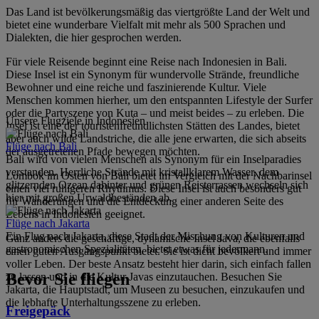
Das Land ist bevölkerungsmäßig das viertgrößte Land der Welt und
bietet eine wunderbare Vielfalt mit mehr als 500 Sprachen und
Dialekten, die hier gesprochen werden.
Für viele Reisende beginnt eine Reise nach Indonesien in Bali.
Diese Insel ist ein Synonym für wundervolle Strände, freundliche
Bewohner und eine reiche und faszinierende Kultur. Viele
Menschen kommen hierher, um den entspannten Lifestyle der Surfer
oder die Partyszene von Kuta – und meist beides – zu erleben. Die
Unsere Flugziele in Indonesien
Insel ist eine der touristenfreundlichsten Stätten des Landes, bietet
aber auch wilde Landstriche, die alle jene erwarten, die sich abseits
Flüge nach Bali
der ausgetretenen Pfade bewegen möchten.
Bali wird von vielen Menschen als Synonym für ein Inselparadies
verstanden. Herrliche Strände mit kristallklarem Wasser, dem
Lombok im Osten von Bali bietet im Vergleich mit der Nachbarinsel
glitzernden Ozean dahinter und grünen Reisterrassen wechseln sich
einen viel ruhigeren Rhythmus. Diese Insel ist auch besonders gut
hier mit großen Urwaldbeständen ab.
für Wanderungen und die Entdeckung einer anderen Seite des
Lebens in Indonesien geeignet.
Flüge nach Jakarta
Ein Flug nach Jakarta, diese Stadt der Mischung von Kulturen und
Ganz anders die geschäftige, dynamische Insel Java, die ebenfalls
gastronomischen Spezialitäten, bietet etwas für jedermann.
einen guten Ausgangspunkt bietet. Sie ist dicht bevölkert und immer
voller Leben. Der beste Ansatz besteht hier darin, sich einfach fallen
Bevor Sie fliegen
zu lassen und in die Kultur Javas einzutauchen. Besuchen Sie
Jakarta, die Hauptstadt, um Museen zu besuchen, einzukaufen und
die lebhafte Unterhaltungsszene zu erleben.
Freigepäck