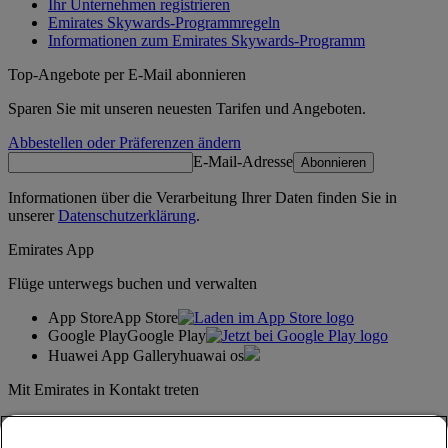
Ihr Unternehmen registrieren
Emirates Skywards-Programmregeln
Informationen zum Emirates Skywards-Programm
Top-Angebote per E-Mail abonnieren
Sparen Sie mit unseren neuesten Tarifen und Angeboten.
Abbestellen oder Präferenzen ändern
E-Mail-Adresse
Abonnieren
Informationen über die Verarbeitung Ihrer Daten finden Sie in
unserer
Datenschutzerklärung
.
Emirates App
Flüge unterwegs buchen und verwalten
App Store
App Store
Google Play
Google Play
Huawei App Gallery
huawai os
Mit Emirates in Kontakt treten
Teilen Sie Ihre Emirates-Erfahrung.