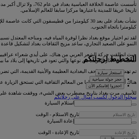
تاريخا عريقا للمدينة باعتبارها مركزا سابقا للعالم الإسلامي.
كيلومترا باتجاه الجنوب.
لقد تم اختيار موقع بغداد نظرا لوفرة المياه فيه، ومناخه المعتدل نسبي
النمو على الصعيد التجاري، ساعد مزيج الثقافات بغداد لتشكيل قاعدة 
حيث انطلقت حركة الشعر العربي من هناك، على أيدي شعراء عراقيين. و
التخطيط لرحلتكم
ضخمة من الآثار الفريدة من نوعها والتي تعود في تاريخها إلى بلاد ما بين
تم تجديد معظم المتاحف البغدادية العظيمة والأبنية القديمة، التي ت
استئجار سيارة
حجز جولة سياحية
هناك أيضا قائمة لا نهاية لها من المعالم الثقافية التي تستحق الزيار
احجزوا إقامتكم الآن
للأسف، مرت بغداد بتاريخ مضطرب بعض الشيء، ووقفت شاهدة على سلسل
سجلوا الدخول لكسب أميالٍ على رحلاتكم
استلام السيارة
تاريخ الاستلام
-
الوقت
إعادة السيارة
تاريخ الإعادة
-
الوقت