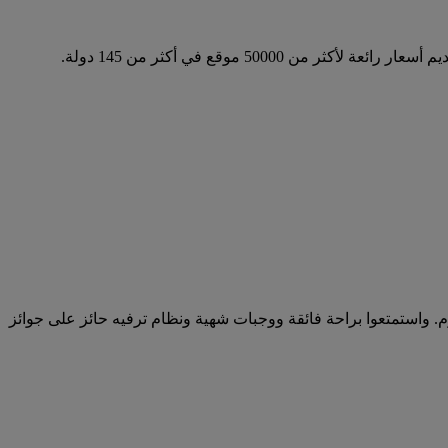
طلتكم المقبلة اليوم. واستمتعوا براحة فائقة ووجبات شهية ونظام ترفيه حائز على جوائز