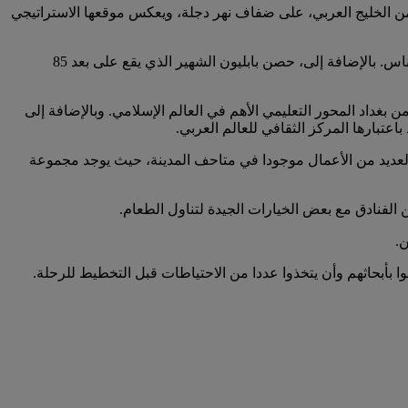
اسية بغداد في عام 762، ولا تزال أكبر مدن العراق وواحدة من أهم المدن فيها. حيث تقع على بعد 1000 كيلومتر من الخليج العربي، على ضفاف نهر دجلة، ويعكس موقعها الاستراتيجي
نشأت بغداد على بعد 30 كيلومترا من قطيسفون التي كانت عاصمة للإمبراطورية الفارسية، وجذبت بغداد سكان هذه المدينة حتى خلت من الناس. بالإضافة إلى، حصن بابليون الشهير الذي يقع على بعد 85
من بغداد المحور التعليمي الأهم في العالم الإسلامي. وبالإضافة إلى
عتبارها المركز الثقافي للعالم العربي.
العديد من الأعمال موجودا في متاحف المدينة، حيث يوجد مجموعة
الفنادق مع بعض الخيارات الجيدة لتناول الطعام.
ن.
أبحاثهم وأن يتخذوا عددا من الاحتياطات قبل التخطيط للرحلة.