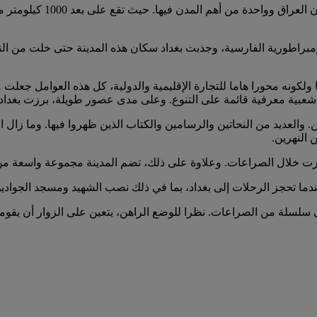
تأسست عاصمة الخلافة العب
ا ولكونه محورا هاما للتجارة الإقليمية والدولية، كل هذه العوامل جعلت 
شعبية معرفية قائمة على التنوع. وعلى مدى عصور طويلة، برزت بغداد با
العديد من النحاتين والرسامين والكتاب الذين ظهروا فيها. وما زال 
 النهرين.
ضررت خلال الصراعات. وعلاوة على ذلك، تضم المدينة مجموعة واسعة من 
ة عندما تحجز الرحلات إلى بغداد، بما في ذلك نصب الشهيد ومسجد الجوادي
ة من الصراعات. نظرا للوضع الراهن، يتعين على الزوار أن يقوموا ب