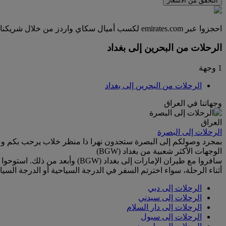
التحقق من الأسعار
احجزوا عبر emirates.com لكسب أميال سكاي واردز من خلال شريكنا كارترولر، الذي تعاونا معه للمقارنة بين أكثر من 1700 مورد عالمي وتقديم أسعار رائعة لأكثر من 50000 موقع في أكثر من 145 دولة.
الرحلات من البحرين إلى بغداد
1 وجهة
الرحلات من البحرين إلى بغداد
وجهاتنا في العراق
العراق
الرحلات إلى البصرة
بمجرد وصولكم إلى البصرة ستجدون نهرا ذا منظر خلاب يرحب بكم وما 
الوجهات الأكثر شعبية من بغداد (BGW)
سافروا مع طيران الإمارات إلى ب
أثناء الرحلة، سواء اخترتم السفر في الدرجة السياحية أو الدرجة السياح
الرحلات إلى دبي
الرحلات إلى سيدني
الرحلات إلى دار السلام
الرحلات إلى سيول