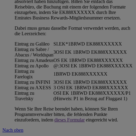
absolviert haben hinzufügen. Bitten Sie einfach das
Reisebüro, die Buchung mit einem der folgenden Formate
einzugeben, indem Sie EK888XXXXXX durch Ihre
Emirates Business Rewards-Mitgliedsnummer ersetzen.
Dabei muss genau dasselbe Format verwendet werden, auch
die Leerzeichen:
Eintrag zu Galileo
SI.EK*1BRWD EK888XXXXXX
Eintrag zu Sabre /
3OSI EK 1BRWD EK888XXXXXX
Abacus / Worldspan
Eintrag zu Amadeus
OS EK 1BRWD EK888XXXXXX
Eintrag zu Apollo
@:3OSI EK 1BRWD EK888XXXXXX
Eintrag zu
1BRWD EK888XXXXXX
Farelogix
Eintrag zu INFINI
3OSI EK 1BRWD EK888XXXXXX
Eintrag zu AXESS
3 OSI EK 1BRWD EK888XXXXXX
Eintrag zu
OSI EK 1BRWD EK888XXXXXX/P1
Travelsky
(Hinweis: P1 in Bezug auf Fluggast 1)
Wenn Sie Ihre Reise beendet haben, können Sie Ihren
Programmverwalter bitten, die fehlenden Punkte
einzufordern, indem
dieses Formular
eingereicht wird.
Nach oben