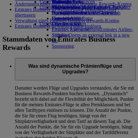
Unser Planet
Airline Partner
Getränke
Kinderspielzeug
Skywards Rail
Anfragen
Tools und Ressourcen
Änderungen eines alten Emirates Business Rewards-Kontos
Unsere Flotte
Flughafen-Parkplatz
Aktivitäten für Kinder
Nachhaltigkeit im operativen Geschäft
Meilenrechner
Mobiltelefon und die Emirates App
Flughafen-Parkplatz
Emirates Business Rewards-Punkte beantragen oder
Opens an external link in a new tab
Boeing 777
Umweltrichtlinien
Anmelden bei Emirates Skywards
Buchung stornieren oder ändern
übertragen
Emirates A380
Umweltberichte
Skywards+
Unterbrochene Reise
Verwaltung eines Emirates Business Rewards-Kontos
Unsere Gemeinschaften
Emirates A350
Über Emirates
Emirates Business Rewards-Punkte einlösen
Emirates Executive
Emirates Airline-Stiftung
Emirates Airline-
Sitzpläne
Stiftung Opens an external link in a new
Stammdaten von Emirates Business
tab
Rewards
Sponsoring
Was sind dynamische Prämienflüge und
Upgrades?
Darunter werden Flüge und Upgrades verstanden, die Sie mit
Business Rewards-Punkten buchen können. „Dynamisch“
bezieht sich dabei auf die Flexibilität der Möglichkeit, Punkte
für die meisten Emirates-Flüge in allen Preisklassen und bei
allen Tariftypen einlösen zu können. Die Anzahl der Punkte,
die Sie für einen Flug benötigen, hängt von der
Sitzplatzverfügbarkeit und dem Tarif an diesem Tag ab. Die
Anzahl der Punkte, die Sie für ein Upgrade benötigen, hängt
von der Verfügbarkeit der Sitzplätze und der Tarifdifferenz
zwischen den beiden Klassen ab.