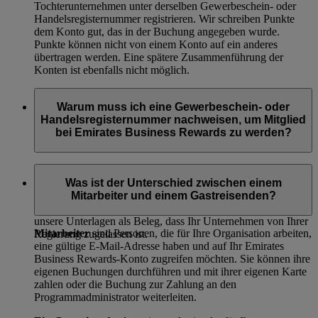
Tochterunternehmen unter derselben Gewerbeschein- oder
Handelsregisternummer registrieren. Wir schreiben Punkte
dem Konto gut, das in der Buchung angegeben wurde.
Punkte können nicht von einem Konto auf ein anderes
übertragen werden. Eine spätere Zusammenführung der
Konten ist ebenfalls nicht möglich.
Warum muss ich eine Gewerbeschein- oder
Handelsregisternummer nachweisen, um Mitglied
bei Emirates Business Rewards zu werden?
Der Nachweis Ihrer Gewerbeschein- oder
Handelsregisternummer ist ein rechtsgültiges Dokument, das
Was ist der Unterschied zwischen einem
nachweist, dass Sie in Ihrer Stadt oder Ihrem Land ein
Mitarbeiter und einem Gastreisenden?
Gewerbe ausüben dürfen. Wir benötigen eine Kopie für
unsere Unterlagen als Beleg, dass Ihr Unternehmen von Ihrer
Mitarbeiter
sind Personen, die für Ihre Organisation arbeiten,
Regierung zugelassen ist.
eine gültige E-Mail-Adresse haben und auf Ihr Emirates
Business Rewards-Konto zugreifen möchten. Sie können ihre
eigenen Buchungen durchführen und mit ihrer eigenen Karte
zahlen oder die Buchung zur Zahlung an den
Programmadministrator weiterleiten.