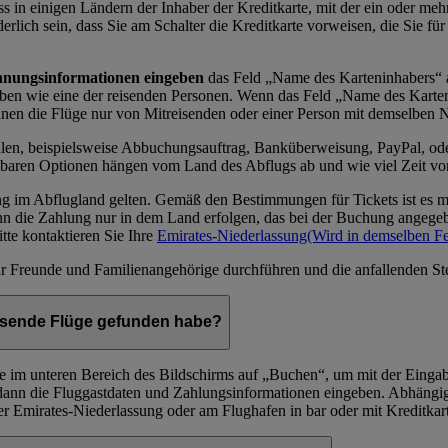
 in einigen Ländern der Inhaber der Kreditkarte, mit der ein oder meh
lich sein, dass Sie am Schalter die Kreditkarte vorweisen, die Sie fü
nungsinformationen eingeben
das Feld „Name des Karteninhabers“ a
aben wie eine der reisenden Personen. Wenn das Feld „Name des Kart
nnen die Flüge nur von Mitreisenden oder einer Person mit demselben 
len, beispielsweise Abbuchungsauftrag, Banküberweisung, PayPal, ode
gbaren Optionen hängen vom Land des Abflugs ab und wie viel Zeit vor
ng im Abflugland gelten. Gemäß den Bestimmungen für Tickets ist es mö
kann die Zahlung nur in dem Land erfolgen, das bei der Buchung angege
tte kontaktieren Sie Ihre
Emirates-Niederlassung
(Wird in demselben Fe
Freunde und Familienangehörige durchführen und die anfallenden Steue
assende Flüge gefunden habe?
e im unteren Bereich des Bildschirms auf „Buchen“, um mit der Einga
d dann die Fluggastdaten und Zahlungsinformationen eingeben. Abhängig
iner Emirates-Niederlassung oder am Flughafen in bar oder mit Kreditk