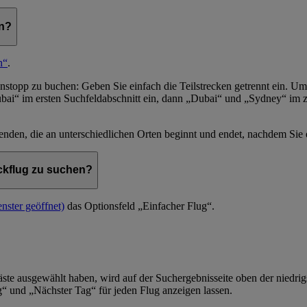
en?
n“
.
topp zu buchen: Geben Sie einfach die Teilstrecken getrennt ein. Um
“ im ersten Suchfeldabschnitt ein, dann „Dubai“ und „Sydney“ im zw
nden, die an unterschiedlichen Orten beginnt und endet, nachdem Sie
ckflug zu suchen?
nster geöffnet)
das Optionsfeld „Einfacher Flug“.
te ausgewählt haben, wird auf der Suchergebnisseite oben der niedrigste
ag“ und „Nächster Tag“ für jeden Flug anzeigen lassen.