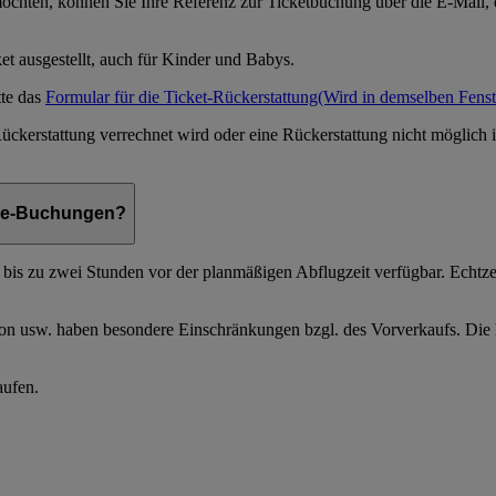
öchten, können Sie Ihre Referenz zur Ticketbuchung über die E-Mail, 
et ausgestellt, auch für Kinder und Babys.
tte das
Formular für die Ticket-Rückerstattung
(Wird in demselben Fenst
ckerstattung verrechnet wird oder eine Rückerstattung nicht möglich is
ine-Buchungen?
 bis zu zwei Stunden vor der planmäßigen Abflugzeit verfügbar. Echtzei
usw. haben besondere Einschränkungen bzgl. des Vorverkaufs. Die hä
aufen.