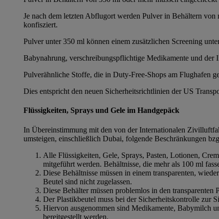
Je nach dem letzten Abflugort werden Pulver in Behältern v
konfisziert.
Pulver unter 350 ml können einem zusätzlichen Screening unt
Babynahrung, verschreibungspflichtige Medikamente und der 
Pulverähnliche Stoffe, die in Duty-Free-Shops am Flughafen
Dies entspricht den neuen Sicherheitsrichtlinien der US Transp
Flüssigkeiten, Sprays und Gele im Handgepäck
In Übereinstimmung mit den von der Internationalen Zivilluftfa
umsteigen, einschließlich Dubai, folgende Beschränkungen bz
Alle Flüssigkeiten, Gele, Sprays, Pasten, Lotionen, Cre
mitgeführt werden. Behältnisse, die mehr als 100 ml fasse
Diese Behältnisse müssen in einem transparenten, wieder
Beutel sind nicht zugelassen.
Diese Behälter müssen problemlos in den transparenten Pl
Der Plastikbeutel muss bei der Sicherheitskontrolle zur 
Hiervon ausgenommen sind Medikamente, Babymilch und B
bereitgestellt werden.