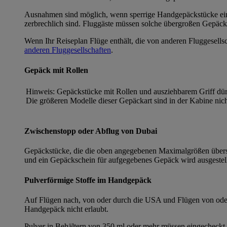
Ausnahmen sind möglich, wenn sperrige Handgepäckstücke einen 
zerbrechlich sind. Fluggäste müssen solche übergroßen Gepäck
Wenn Ihr Reiseplan Flüge enthält, die von anderen Fluggesells
anderen Fluggesellschaften
.
Gepäck mit Rollen
Hinweis: Gepäckstücke mit Rollen und ausziehbarem Griff dü
Die größeren Modelle dieser Gepäckart sind in der Kabine nich
Zwischenstopp oder Abflug von Dubai
Gepäckstücke, die die oben angegebenen Maximalgrößen übers
und ein Gepäckschein für aufgegebenes Gepäck wird ausgestel
Pulverförmige Stoffe im Handgepäck
Auf Flügen nach, von oder durch die USA und Flügen von oder
Handgepäck nicht erlaubt.
Pulver in Behältern von 350 ml oder mehr müssen eingecheckt