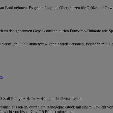
 an Bord nehmen. Es gelten folgende Obergrenzen für Größe und Gewi
lich zu den genannten Gepäckstücken dürfen Duty-free-Einkäufe wie S
 verstauen. Die Kabinencrew kann älteren Personen, Personen mit Klei
ys
.
 Zoll (Länge + Breite + Höhe) nicht überschreiten.
Brasilien aus reisen, dürfen ein Handgepäckstück mit einem Gewicht v
Gewicht von bis zu 7 kg (15 Pfund) mitnehmen.