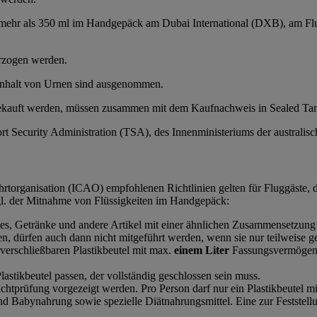
on mehr als 350 ml im Handgepäck am Dubai International (DXB), am
erzogen werden.
Inhalt von Urnen sind ausgenommen.
 gekauft werden, müssen zusammen mit dem Kaufnachweis in Sealed Ta
ort Security Administration (TSA), des Innenministeriums der australi
hrtorganisation (ICAO) empfohlenen Richtlinien gelten für Fluggäste, d
gl. der Mitnahme von Flüssigkeiten im Handgepäck:
mes, Getränke und andere Artikel mit einer ähnlichen Zusammensetzung
n, dürfen auch dann nicht mitgeführt werden, wenn sie nur teilweise gef
verschließbaren Plastikbeutel mit max.
einem Liter
Fassungsvermögen t
astikbeutel passen, der vollständig geschlossen sein muss.
Sichtprüfung vorgezeigt werden. Pro Person darf nur ein Plastikbeutel m
abynahrung sowie spezielle Diätnahrungsmittel. Eine zur Feststellun