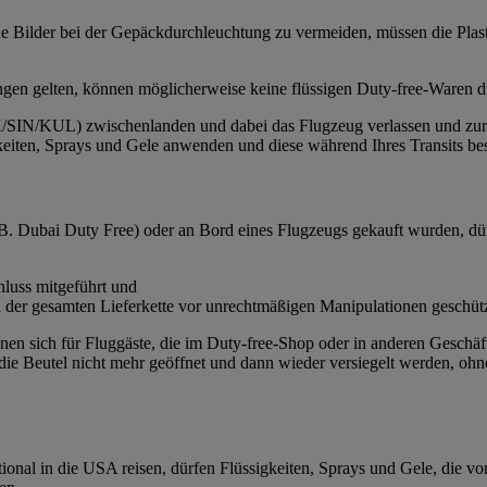
iche Bilder bei der Gepäckdurchleuchtung zu vermeiden, müssen die Pl
ngen gelten, können möglicherweise keine flüssigen Duty-free-Waren d
N/KUL) zwischenlanden und dabei das Flugzeug verlassen und zur We
keiten, Sprays und Gele anwenden und diese während Ihres Transits bes
 B. Dubai Duty Free) oder an Bord eines Flugzeugs gekauft wurden, dür
hluss mitgeführt und
er gesamten Lieferkette vor unrechtmäßigen Manipulationen geschütz
eignen sich für Fluggäste, die im Duty-free-Shop oder in anderen Gesc
e Beutel nicht mehr geöffnet und dann wieder versiegelt werden, ohne
ational in die USA reisen, dürfen Flüssigkeiten, Sprays und Gele, die 