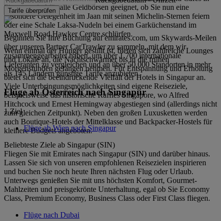
Singapur sind für alle Geldbörsen geeignet, ob Sie nun eine
Tarife überprüfen
besondere Gelegenheit im Jaan mit seinen Michelin-Sternen feiern
oder eine Schale Laksa-Nudeln bei einem Garküchenstand im
Maxwell Road Hawker Centre schlürfen.
Beginnen Sie Ihre Buchung auf emirates.com, um Skywards-Meilen
über unseren Partner CarTrawler zu sammeln, mit dem wir
Wenn einmal der Hunger gestillt ist, bieten sich zahlreiche Lounges
zusammengearbeitet haben, um über 1.700 internationale
und Lokale an, die Nachtschwärmer bis in die frühen
Lieferanten zu vergleichen und an über 50.000 Standorten in mehr
Morgenstunden gefangen nehmen. Für Entspannung und Erholung
als 145 Ländern günstige Tarife anzubieten.
bietet sich die beeindruckende Vielfalt der Hotels in Singapur an.
Viele Unterbringungsmöglichkeiten sind eigene Reiseziele,
Flüge ab Österreich nach Singapur
beispielsweise das historische Raffles Singapore, wo Alfred
Hitchcock und Ernest Hemingway abgestiegen sind (allerdings nicht
1 Ziel
zum gleichen Zeitpunkt). Neben den großen Luxusketten werden
auch Boutique-Hotels der Mittelklasse und Backpacker-Hostels für
Flüge ab Wien nach Singapur
kleinere Budgets angeboten.
Beliebteste Ziele ab Singapur (SIN)
Fliegen Sie mit Emirates nach Singapur (SIN) und darüber hinaus.
Lassen Sie sich von unseren empfohlenen Reisezielen inspirieren
und buchen Sie noch heute Ihren nächsten Flug oder Urlaub.
Unterwegs genießen Sie mit uns höchsten Komfort, Gourmet-
Mahlzeiten und preisgekrönte Unterhaltung, egal ob Sie Economy
Class, Premium Economy, Business Class oder First Class fliegen.
Flüge nach Dubai