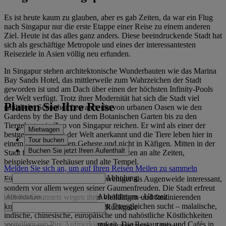
Es ist heute kaum zu glauben, aber es gab Zeiten, da war ein Flug
nach Singapur nur die erste Etappe einer Reise zu einem anderen
Ziel. Heute ist das alles ganz anders. Diese beeindruckende Stadt hat
sich als geschäftige Metropole und eines der interessantesten
Reiseziele in Asien völlig neu erfunden.
In Singapur stehen architektonische Wunderbauten wie das Marina
Bay Sands Hotel, das mittlerweile zum Wahrzeichen der Stadt
geworden ist und am Dach über einen der höchsten Infinity-Pools
der Welt verfügt. Trotz ihrer Modernität hat sich die Stadt viel
Planen Sie Ihre Reise
natürliche Schönheit bewahrt, die von urbanen Oasen wie den
Gardens by the Bay und dem Botanischen Garten bis zu den
Tiergehegen in Zoo von Singapur reichen. Er wird als einer der
Mietwagen
bestgeführten Zoos der Welt anerkannt und die Tiere leben hier in
Tour buchen
einem naturbelassenen Gehege und nicht in Käfigen. Mitten in der
Buchen Sie jetzt Ihren Aufenthalt
Stadt finden Sie aber auch Reminiszenzen an alte Zeiten,
beispielsweise Teehäuser und alte Tempel.
Melden Sie sich an, um auf Ihren Reisen Meilen zu sammeln
Abholung
Für viele Besucher ist Singapur weniger als Augenweide interessant,
sondern vor allem wegen seiner Gaumenfreuden. Die Stadt erfreut
Abholdatum
-
Uhrzeit
sich bei Gourmets wegen ihrer vielfältigen und faszinierenden
kulinarischen Szene, die weltweit Ihresgleichen sucht – malaiische,
Rückgabe
indische, chinesische, europäische und nahöstliche Köstlichkeiten
wetteifern um Ihre Aufmerksamkeit. Die Restaurants und Cafés in
Rückgabedatum
-
Uhrzeit