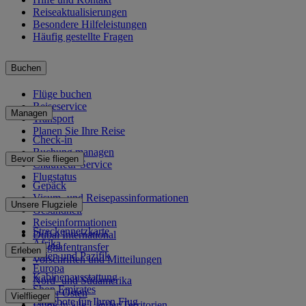
Reiseaktualisierungen
Besondere Hilfeleistungen
Häufig gestellte Fragen
Buchen
Flüge buchen
Reiseservice
Managen
Transport
Planen Sie Ihre Reise
Check-in
Buchung managen
Bevor Sie fliegen
Chauffeur-Service
Flugstatus
Gepäck
Visum- und Reisepassinformationen
Unsere Flugziele
Gesundheit
Reiseinformationen
Streckennetzkarte
Dubai International
Afrika
Flughafentransfer
Erleben
Asien und Pazifik
Vorschriften und Mitteilungen
Europa
Kabinenausstattung
Nord- und Südamerika
Shop Emirates
Naher Osten
Vielflieger
Angebote für Ihren Flug
Flüge in alle Länder/Territorien