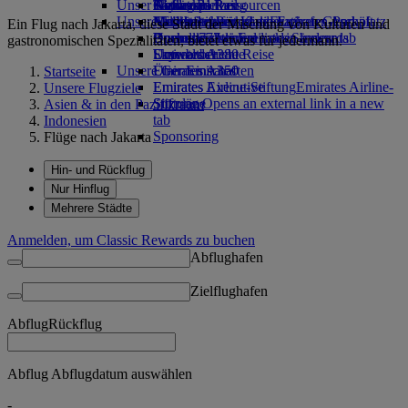
Unser Planet
Airline Partner
Getränke
Kinderspielzeug
Skywards Rail
Anfragen
Tools und Ressourcen
Unsere Flotte
Flughafen-Parkplatz
Aktivitäten für Kinder
Nachhaltigkeit im operativen Geschäft
Meilenrechner
Mobiltelefon und die Emirates App
Flughafen-Parkplatz
Ein Flug nach Jakarta, diese Stadt der Mischung von Kulturen und
Opens an external link in a new tab
Boeing 777
Umweltrichtlinien
Anmelden bei Emirates Skywards
Buchung stornieren oder ändern
gastronomischen Spezialitäten, bietet etwas für jedermann.
Emirates A380
Umweltberichte
Skywards+
Unterbrochene Reise
Unsere Gemeinschaften
Emirates A350
Über Emirates
Startseite
Emirates Executive
Emirates Airline-Stiftung
Emirates Airline-
Unsere Flugziele
Sitzpläne
Stiftung Opens an external link in a new
Asien & in den Pazifikraum
tab
Indonesien
Sponsoring
Flüge nach Jakarta
Hin- und Rückflug
Nur Hinflug
Mehrere Städte
Anmelden, um Classic Rewards zu buchen
Abflughafen
Zielflughafen
Abflug
Rückflug
Abflug Abflugdatum auswählen
-