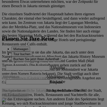
besonderen Etwas unternehmen möchten, war der Zeitpunkt für
einen Besuch in Jakarta niemals günstiger.
Die einzelnen Stadtviertel der Hauptstadt haben ihren eigenen
Charakter, der einmal eher besänftigend, und dann wieder aufregend
sein kann. Im Zentrum von Jakarta liegt der Lapangan Merdeka,
also der Merdeka-Platz, und das Nationalmuseum von Indonesien
sowie die Nationalgalerie des Landes. Sie finden hier auch einige
der besten Shopping Malls, während das bei den Rucksacktouristen
Planen Sie Ihre Reise
beliebte Jalan Jaksa zahlreiche billige Hotels und preisgünstige
Restaurants und Cafés enthält.
Mietwagen
Im Westen entdecken sie das alte Jakarta, das auch unter dem
Tour buchen
Namen Kota Tua bekannt ist. Hier liegt das Jakarta History Museum
Buchen Sie jetzt Ihren Aufenthalt
und die größte Shopping Mall, die Orchid Garden Mall (Mall
Taman Anggrek). Die Kolonialbauten gehen zurück auf die
Abholung
Herrschaft der Holländer (während der Kolonialzeit war Jakarta
unter dem Namen Batavia bekannt). Die Stadt verfügt auch über
Abholdatum
-
Uhrzeit
eine Chinatown (Glodok) mit einem hervorragenden Angebot aus
Rückgabe
Garküchen und faszinierenden Tempeln.
Rückgabedatum
-
Uhrzeit
Das betuchte südliche Jakarta ist der wohlhabendste Teil der Stadt,
mit Einkaufszentren, Hotels, Restaurants und Nachttreffs für alle,
Tarife überprüfen
die das Extravagante suchen. Am anderen Ende des Spektrums liegt
Kemang, wo sich Rucksacktouristen und junge Stadtbewohner in