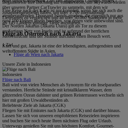
einer stetig wachsenden Zahl von angesagten Lounges treffen.
Beginnen Sie Ihre Buchung auf emirates.com, um Skywards-Meilen
über unseren Partner CarTrawler zu sammeln, mit dem wir
Eine Reise nach der Karte ist nur komplett, wenn Sie sich auch die
zusammengearbeitet haben, um über 1.700 internationale
atemberaubenden Thousand Islands ansehen, die eigentlich nur aus
Lieferanten zu vergleichen und an über 50.000 Standorten in mehr
rund 100 kleinen Inseln bestehen, von denen viele unbewohnt sind.
als 145 Ländern günstige Tarife anzubieten.
Der Norden Jakartas (Jakarta Utara) gilt als Tor zu diesem
großartigen Netz von Inseln und ist aufgrund der herrlichen
Flüge ab Österreich nach Jakarta
Meeresfrüchte und der Strände durchaus einen Besuch wert.
1 Ziel
Kurz und gut, Jakarta ist eine der lebendigsten, aufregendsten und
weltoffensten Städte in Asien.
Flüge ab Wien nach Jakarta
Unsere Ziele in Indonesien
Indonesien
Flüge nach Bali
Bali wird von vielen Menschen als Synonym für ein Inselparadies
verstanden. Herrliche Strände mit kristallklarem Wasser, dem
glitzernden Ozean dahinter und grünen Reisterrassen wechseln sich
hier mit großen Urwaldbeständen ab.
Beliebteste Ziele ab Jakarta (CGK)
Fliegen Sie mit Emirates nach Jakarta (CGK) und darüber hinaus.
Lassen Sie sich von unseren empfohlenen Reisezielen inspirieren
und buchen Sie noch heute Ihren nächsten Flug oder Urlaub.
Unterwegs genießen Sie mit uns höchsten Komfort, Gourmet-