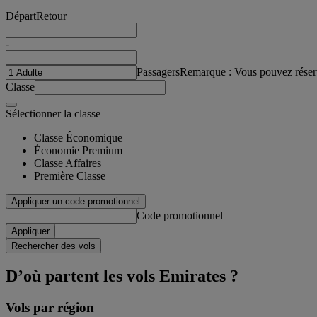
Départ
Retour
-
Passagers
Remarque : Vous pouvez réser
Classe
Sélectionner la classe
Classe Économique
Économie Premium
Classe Affaires
Première Classe
Appliquer un code promotionnel
Code promotionnel
Appliquer
Rechercher des vols
D’où partent les vols Emirates ?
Vols par région