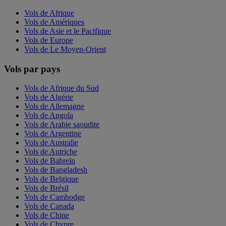
Vols de Afrique
Vols de Amériques
Vols de Asie et le Pacifique
Vols de Europe
Vols de Le Moyen-Orient
Vols par pays
Vols de Afrique du Sud
Vols de Algérie
Vols de Allemagne
Vols de Angola
Vols de Arabie saoudite
Vols de Argentine
Vols de Australie
Vols de Autriche
Vols de Bahreïn
Vols de Bangladesh
Vols de Belgique
Vols de Brésil
Vols de Cambodge
Vols de Canada
Vols de Chine
Vols de Chypre