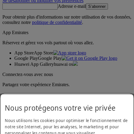
Se désabonner ou modifier vos préférences
Adresse e-mail
S’abonner
Pour obtenir plus d'informations sur notre utilisation de vos données,
consultez notre
politique de confidentialité
.
App Emirates
Réservez et gérez vos vols partout où vous allez.
App Store
App Store
Google Play
Google Play
Huawei App Gallery
huawai os
Connectez-vous avec nous
Partagez votre expérience Emirates.
Nous protégeons votre vie privée
Nous utilisons les cookies pour optimiser le fonctionnement de
notre site Internet, pour les analyses, le marketing et pour
personnaliser les contenus que vous visualisez.