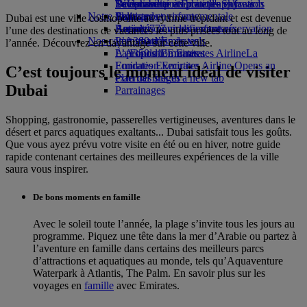
Boissons
Divertissements pour les enfants
La durabilité en pratique
Se connecter à Emirates Skywards
Téléphone portable et l'application
Notre flotte
Jouets pour enfants
Politique environnementale
Skywards+
Emirates
Dubai est une ville cosmopolite au rythme trépidant et est devenue
Boeing 777
Activités pour les enfants
Rapports environnementaux
Annuler ou modifier une réservation
l’une des destinations de vacances les plus prisées tout au long de
Nos communautés
L’A380 d’Emirates
Perturbations de vols
l’année. Découvrez-en davantage sur cette ville.
L’A350 d’Emirates
La Fondation Emirates Airline
À propos d’Emirates
La
Emirates Executive
Fondation Emirates Airline Opens an
C’est toujours le moment idéal de visiter
Plan des sièges
external link in a new tab
Dubai
Parrainages
Shopping, gastronomie, passerelles vertigineuses, aventures dans le
désert et parcs aquatiques exaltants... Dubai satisfait tous les goûts.
Que vous ayez prévu votre visite en été ou en hiver, notre guide
rapide contenant certaines des meilleures expériences de la ville
saura vous inspirer.
De bons moments en famille
Avec le soleil toute l’année, la plage s’invite tous les jours au
programme. Piquez une tête dans la mer d’Arabie ou partez à
l’aventure en famille dans certains des meilleurs parcs
d’attractions et aquatiques au monde, tels qu’Aquaventure
Waterpark à Atlantis, The Palm. En savoir plus sur les
voyages en
famille
avec Emirates.