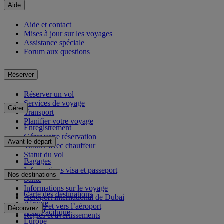
Aide
Aide et contact
Mises à jour sur les voyages
Assistance spéciale
Forum aux questions
Réserver
Réserver un vol
Services de voyage
Gérer
Transport
Planifier votre voyage
Enregistrement
Gérer votre réservation
Avant le départ
Voiture avec chauffeur
Statut du vol
Bagages
Informations visa et passeport
Nos destinations
Santé
Informations sur le voyage
Carte des destinations
Aéroport international de Dubai
Afrique
Depuis et vers l’aéroport
Découvrez
Asie-Pacifique
Règles et avertissements
Europe