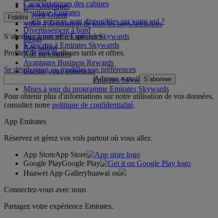
Caractéristiques des cabines
Les Amériques
Boutique Emirates
Moyen-Orient
Fidélité
Quels services sont disponibles sur votre vol ?
Volez à destination de tous les pays/territoires
Divertissement à bord
S’abonner à nos offres spéciales
Se connecter à Emirates Skywards
Repas
S’inscrire à Emirates Skywards
Nos salons
Profitez de nos meilleurs tarifs et offres.
Nos partenaires
Avantages Business Rewards
Se désabonner ou modifier vos préférences
Inscrire votre entreprise
Adresse e-mail
S’abonner
Règles du programme Emirates Skywards
Mises à jour du programme Emirates Skywards
Pour obtenir plus d'informations sur notre utilisation de vos données,
consultez notre
politique de confidentialité
.
App Emirates
Réservez et gérez vos vols partout où vous allez.
App Store
App Store
Google Play
Google Play
Huawei App Gallery
huawai os
Connectez-vous avec nous
Partagez votre expérience Emirates.