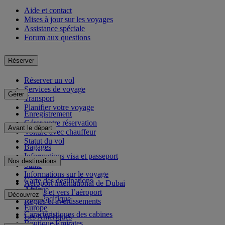
Aide et contact
Mises à jour sur les voyages
Assistance spéciale
Forum aux questions
Réserver
Réserver un vol
Services de voyage
Gérer
Transport
Planifier votre voyage
Enregistrement
Gérer votre réservation
Avant le départ
Voiture avec chauffeur
Statut du vol
Bagages
Informations visa et passeport
Nos destinations
Santé
Informations sur le voyage
Carte des destinations
Aéroport international de Dubai
Afrique
Depuis et vers l’aéroport
Découvrez
Asie-Pacifique
Règles et avertissements
Europe
Caractéristiques des cabines
Les Amériques
Boutique Emirates