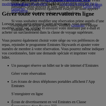
d'Emirates en ligne en
vous rendant dans Gérer votre
Nous recevons beaucoup d’appels actuellement. Pour éviter
repas diététique ou ajouter des services pour certains
modification d’une réservation
ou bien
consultez toutes les FAQ
.
réservation
.
les longues périodes d’attente, voici d’autres moyens de
nous
passagers, vous pouvez le faire dans la rubrique
Gérer votre
contacter
. Vous pouvez également essayer de nous appeler
réservation
.
Gérez toute votre réservation en ligne
quand la date de votre voyage se rapprochera.
Si vous souhaitez modifier une réservation prime auprès d’une
Lorsque vous aurez retrouvé votre réservation, vous pourrez
compagnie aérienne partenaire, veuillez
contacter
l’équipe
modifier votre vol, vérifier et envoyer votre itinéraire par e-mail et
Emirates Skywards.
acheter un surclassement dans la classe de voyage supérieure.
Vous pourrez également choisir votre siège ou vos préférences de
repas, rejoindre le programme Emirates Skywards et ajouter votre
numéro de membre à votre réservation. Vous pourrez même indiquer
vos coordonnées, faire une demande spéciale et imprimer votre
billet.
Un passager réserve un billet sur le site internet d’Emirates
Gérer votre réservation
Les écrans de deux téléphones portables affichent l’App
Emirates
S’enregistrer en ligne
Écran de divertissement en vol Emirates en Classe