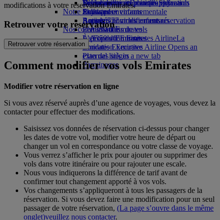
Boissons
Divertissements pour les enfants
La durabilité en pratique
Se connecter à Emirates Skywards
Téléphone portable et l'application
modifications à votre réservation Emirates.
Notre flotte
Jouets pour enfants
Politique environnementale
Skywards+
Emirates
Boeing 777
Activités pour les enfants
Rapports environnementaux
Annuler ou modifier une réservation
Retrouver votre réservation
Nos communautés
L’A380 d’Emirates
Perturbations de vols
L’A350 d’Emirates
La Fondation Emirates Airline
À propos d’Emirates
La
Retrouver votre réservation
Emirates Executive
Fondation Emirates Airline Opens an
Plan des sièges
external link in a new tab
Comment modifier vos vols Emirates
Parrainages
Modifier votre réservation en ligne
Si vous avez réservé auprès d’une agence de voyages, vous devez la
contacter pour effectuer des modifications.
Saisissez vos données de réservation ci-dessus pour changer
les dates de votre vol, modifier votre heure de départ ou
changer un vol en correspondance ou votre classe de voyage.
Vous verrez s’afficher le prix pour ajouter ou supprimer des
vols dans votre itinéraire ou pour rajouter une escale.
Nous vous indiquerons la différence de tarif avant de
confirmer tout changement apporté à vos vols.
Vos changements s’appliqueront à tous les passagers de la
réservation. Si vous devez faire une modification pour un seul
passager de votre réservation,
(La page s’ouvre dans le même
onglet)
veuillez nous contacter
.