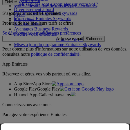
Moyen-Orient
Fidélité
Quels services sont disponibles sur votre vol ?
Volez à destination de tous les pays/territoires
Divertissement à bord
S’abonner à nos offres spéciales
Se connecter à Emirates Skywards
Repas
S’inscrire à Emirates Skywards
Nos salons
Profitez de nos meilleurs tarifs et offres.
Nos partenaires
Avantages Business Rewards
Se désabonner ou modifier vos préférences
Inscrire votre entreprise
Adresse e-mail
S’abonner
Règles du programme Emirates Skywards
Mises à jour du programme Emirates Skywards
Pour obtenir plus d'informations sur notre utilisation de vos données,
consultez notre
politique de confidentialité
.
App Emirates
Réservez et gérez vos vols partout où vous allez.
App Store
App Store
Google Play
Google Play
Huawei App Gallery
huawai os
Connectez-vous avec nous
Partagez votre expérience Emirates.