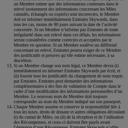
un Membre estime que des informations contenues dans le
relevé (notamment des informations concernant les Miles
cumulés, échangés ou expirés) sont incorrectes, le Membre
doit en informer immédiatement Emirates Skywards, dans
tous les cas, moins de 90 jours suivant la date de l’activité
concernée. Si un Membre n’informe pas Emirates de toute
irrégularité dans son relevé dans ces délais, les informations
seront considérées comme correctes et acceptées par le
Membre en question. Si un Membre soulève un différend
concernant un relevé, Emirates pourra exiger de ce Membre
des justificatifs et preuves qu’elle estime nécessaire, à sa
discrétion.
Si un Membre change son nom légal, ce Membre devra (i)
immédiatement en informer Emirates Skywards par écrit, et
(ii) fournir tous les justificatifs du changement de nom requis
par Emirates. Emirates peut demander des informations
complémentaires à des fins de validation de Compte dans le
cadre d’une modification des informations personnelles d’un
Membre. Le nouveau nom du Membre doit toujours
correspondre au nom du Membre indiqué sur son passeport.
Chaque Membre assume et conserve la responsabilité liée à
tous les taxes, droits de douane et autres obligations découlant
(i) du cumul de Miles, ou (ii) de la réception et de l’utilisation
des Récompenses, et ceux-ci doivent être payés avant
l’émission d’une Récompense. Emirates Skywards n’offre