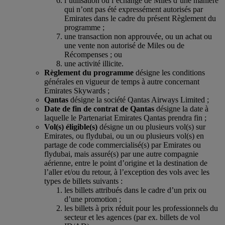
l’utilisation ou l’échange de Miles d’une manière
qui n’ont pas été expressément autorisés par
Emirates dans le cadre du présent Règlement du
programme ;
une transaction non approuvée, ou un achat ou
une vente non autorisé de Miles ou de
Récompenses ; ou
une activité illicite.
Règlement du programme
désigne les conditions
générales en vigueur de temps à autre concernant
Emirates Skywards ;
Qantas
désigne la société Qantas Airways Limited ;
Date de fin de contrat de Qantas
désigne la date à
laquelle le Partenariat Emirates Qantas prendra fin ;
Vol(s) éligible(s)
désigne un ou plusieurs vol(s) sur
Emirates, ou flydubai, ou un ou plusieurs vol(s) en
partage de code commercialisé(s) par Emirates ou
flydubai, mais assuré(s) par une autre compagnie
aérienne, entre le point d’origine et la destination de
l’aller et/ou du retour, à l’exception des vols avec les
types de billets suivants :
les billets attribués dans le cadre d’un prix ou
d’une promotion ;
les billets à prix réduit pour les professionnels du
secteur et les agences (par ex. billets de vol