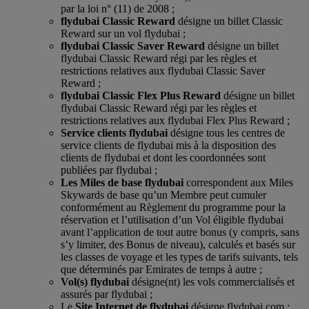
par la loi n° (11) de 2008 ;
flydubai Classic Reward
désigne un billet Classic
Reward sur un vol flydubai ;
flydubai Classic Saver Reward
désigne un billet
flydubai Classic Reward régi par les règles et
restrictions relatives aux flydubai Classic Saver
Reward ;
flydubai Classic Flex Plus Reward
désigne un billet
flydubai Classic Reward régi par les règles et
restrictions relatives aux flydubai Flex Plus Reward ;
Service clients flydubai
désigne tous les centres de
service clients de flydubai mis à la disposition des
clients de flydubai et dont les coordonnées sont
publiées par flydubai ;
Les Miles de base flydubai
correspondent aux Miles
Skywards de base qu’un Membre peut cumuler
conformément au Règlement du programme pour la
réservation et l’utilisation d’un Vol éligible flydubai
avant l’application de tout autre bonus (y compris, sans
s’y limiter, des Bonus de niveau), calculés et basés sur
les classes de voyage et les types de tarifs suivants, tels
que déterminés par Emirates de temps à autre ;
Vol(s) flydubai
désigne(nt) les vols commercialisés et
assurés par flydubai ;
Le
Site Internet de flydubai
désigne flydubai.com ;