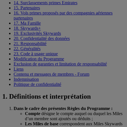
14. Surclassements primes Emirates
15. Partenaires
16. Vols primes proposés par des compagnies aériennes
partenaires
17. Ma Famille
18. Skywards+
19. Exclusivités Skywards
20. Confidentialité des données
21. Responsabilité
22. Généralités
23. Code à usage unique
Modification du Programme
Exclusion de garanties et limitation de responsabilité
Liens
Contenu et messages de membres - Forum
Indemnisation
Politique de confidentialité
1. Définitions et interprétation
Dans le cadre des présentes Règles du Programme :
Compte
désigne le compte auquel ou duquel les Miles
d’un membre sont ajoutés ou déduits ;
Les Miles de base
correspondent aux Miles Skywards