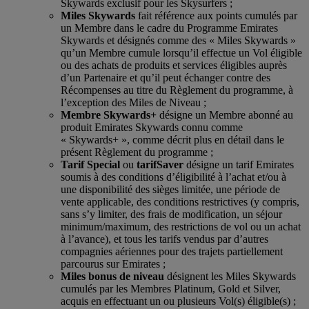
Skywards exclusif pour les Skysurfers ;
Miles Skywards
fait référence aux points cumulés par
un Membre dans le cadre du Programme Emirates
Skywards et désignés comme des « Miles Skywards »
qu’un Membre cumule lorsqu’il effectue un Vol éligible
ou des achats de produits et services éligibles auprès
d’un Partenaire et qu’il peut échanger contre des
Récompenses au titre du Règlement du programme, à
l’exception des Miles de Niveau ;
Membre Skywards+
désigne un Membre abonné au
produit Emirates Skywards connu comme
« Skywards+ », comme décrit plus en détail dans le
présent Règlement du programme ;
Tarif Special
ou
tarif
Saver
désigne un tarif Emirates
soumis à des conditions d’éligibilité à l’achat et/ou à
une disponibilité des sièges limitée, une période de
vente applicable, des conditions restrictives (y compris,
sans s’y limiter, des frais de modification, un séjour
minimum/maximum, des restrictions de vol ou un achat
à l’avance), et tous les tarifs vendus par d’autres
compagnies aériennes pour des trajets partiellement
parcourus sur Emirates ;
Miles bonus de niveau
désignent les Miles Skywards
cumulés par les Membres Platinum, Gold et Silver,
acquis en effectuant un ou plusieurs Vol(s) éligible(s) ;