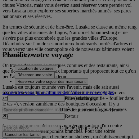
chutes Victoria, mais vous devriez aussi réserver votre premier vol
vers Lusaka pour explorer ses superbes marchés animés, ses parcs
nationaux et ses réserves.
En termes de sécurité et de bien-être, Lusaka se classe au même rang
que les villes africaines de Lagos, Nairobi et Johannesburg et ne
s'avère pas plus encombrée que les grandes villes d'Europe.
Déambulez sur l'un de ses nombreux boulevards bordés d'arbres et
vous verrez une ville cosmopolite où de nouveaux bâtiments voient
Planifiez votre voyage
sans cesse le jour.
On trouve des noms de marques connues et des restaurants, ainsi
Location de voitures
que des centres commerciaux importants qui proposent tout ce qu'on
Réserver une visite
peut attendre d'une ville moderne.
Réservez votre séjour dès maintenant
Lusaka est toujours tournée vers l'avenir, mais elle sait aussi
Connectez-vous pour cumuler des Miles sur vos voyages
respecter ses traditions. Pour les découvrir, essayez de faire vos
Prise en charge
achats sur les étals salaula de la ville (salaula signifie « fouiller dans
le tas »), version zambienne des boutiques d'occasion. Il y a
également d'innombrables marchés de plein air où vous pourrez
Date de prise en charge
-
Heure
pratiquer l'art de la négociation.
Retour
La vie nocturne en plein essor bourgeonne autour d'un centre
Date de dépôt
-
Heure
d'établissements contemporains branchés. Pour une soirée
Consulter les tarifs
zambienne authentique, cherchez un shebeen, un établissement qui