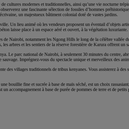
de cultures modernes et traditionnelles, ainsi qu’une vie nocturne tré
t observerez une fascinante sélection de fossiles d’hommes préhistoriq
 écrivaine, un majestueux bâtiment colonial doté de vastes jardins.
ville. Un lieu animé où les vendeurs proposent un éventail d’objets arti
éton laisse place à un espace aéré et ouvert, à la végétation luxuriante.
es de Nairobi, notamment les Ngong Hills le long de la célèbre vallée d
, les arbres et les sentiers de la réserve forestière de Karura offrent un
nya. Le parc national de Nairobi, à seulement 30 minutes du centre, abri
 vie sauvage. Imprégnez-vous du spectacle unique et merveilleux des anim
e des villages traditionnels de tribus kenyanes. Vous assisterez à des sp
une bouillie fine et sucrée à base de maïs séché, est un choix rassasiant
io est un accompagnement à base de purée de pommes de terre et de petits 