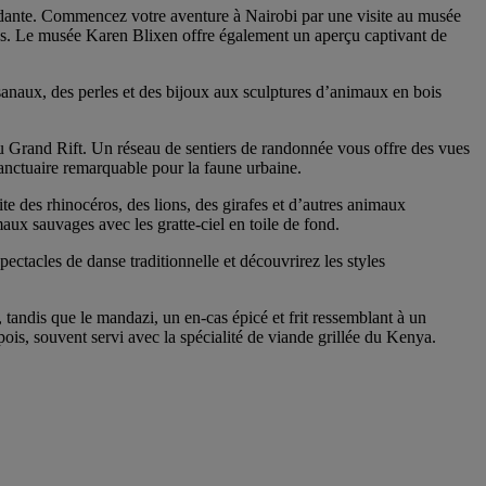
pidante. Commencez votre aventure à Nairobi par une visite au musée
ues. Le musée Karen Blixen offre également un aperçu captivant de
sanaux, des perles et des bijoux aux sculptures d’animaux en bois
u Grand Rift. Un réseau de sentiers de randonnée vous offre des vues
 sanctuaire remarquable pour la faune urbaine.
te des rhinocéros, des lions, des girafes et d’autres animaux
aux sauvages avec les gratte-ciel en toile de fond.
ectacles de danse traditionnelle et découvrirez les styles
, tandis que le mandazi, un en-cas épicé et frit ressemblant à un
pois, souvent servi avec la spécialité de viande grillée du Kenya.