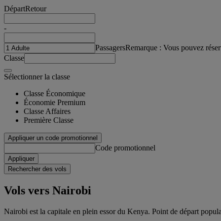
Départ
Retour
-
Passagers
Remarque : Vous pouvez réser
Classe
Sélectionner la classe
Classe Économique
Économie Premium
Classe Affaires
Première Classe
Appliquer un code promotionnel
Code promotionnel
Appliquer
Rechercher des vols
Vols vers Nairobi
Nairobi est la capitale en plein essor du Kenya. Point de départ populai