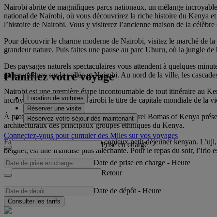
Nairobi abrite de magnifiques parcs nationaux, un mélange incroyable 
national de Nairobi, où vous découvrirez la riche histoire du Kenya e
l’histoire de Nairobi. Vous y visiterez l’ancienne maison de la célèbre
Pour découvrir le charme moderne de Nairobi, visitez le marché de la 
grandeur nature. Puis faites une pause au parc Uhuru, où la jungle de b
Des paysages naturels spectaculaires vous attendent à quelques minut
Planifiez votre voyage
panoramiques sur la vallée et Nairobi. Au nord de la ville, les cascades
Nairobi est une première étape incontournable de tout itinéraire au Ke
Location de voitures
incroyables, ce qui vaut à Nairobi le titre de capitale mondiale de la
Réserver une visite
À proximité du parc national, le centre culturel Bomas of Kenya présent
Réservez votre séjour dès maintenant
architecturaux des principaux groupes ethniques du Kenya.
Connectez-vous pour cumuler des Miles sur vos voyages
Faites le plein d’énergie avec un copieux petit-déjeuner kenyan. L’uji, 
Prise en charge
beignet, est une friandise plus alléchante. Pour le repas du soir, l’ir
Date de prise en charge
-
Heure
Retour
Date de dépôt
-
Heure
Consulter les tarifs