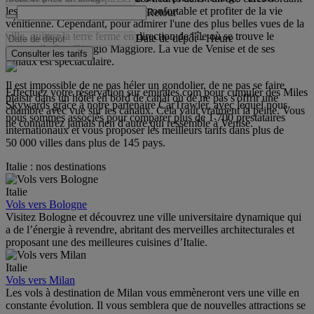
les canaux ou dans une trattoria confortable et profiter de la vie
Retour
vénitienne. Cependant, pour admirer l'une des plus belles vues de la
ville, quittez la terre ferme en direction de l'île où se trouve le
Date de dépôt
-
Heure
campanile San Giorgio Maggiore. La vue de Venise et de ses
Consulter les tarifs
canaux est spectaculaire.
Il est impossible de ne pas héler un gondolier, de ne pas se faire
Effectuez votre réservation sur emirates.com pour cumuler des Miles
plaisir dans un hôtel en bord de canal ou de ne pas s'offrir une
Skywards grâce à notre partenaire CarTrawler, avec lequel nous
chambre avec vue sur les canaux. Cela vaut vraiment la peine. Vous
nous sommes associés pour comparer plus de 1 700 prestataires
ne connaitrez jamais rien d'autre qui ressemble à Venise.
internationaux et vous proposer les meilleurs tarifs dans plus de
50 000 villes dans plus de 145 pays.
Italie : nos destinations
Italie
Vols vers Bologne
Visitez Bologne et découvrez une ville universitaire dynamique qui
a de l’énergie à revendre, abritant des merveilles architecturales et
proposant une des meilleures cuisines d’Italie.
Italie
Vols vers Milan
Les vols à destination de Milan vous emmèneront vers une ville en
constante évolution. Il vous semblera que de nouvelles attractions se