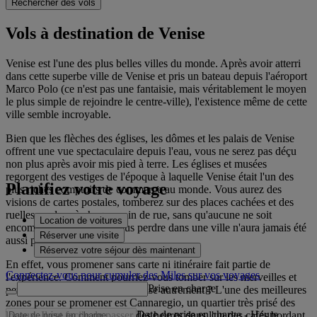
Rechercher des vols
Vols à destination de Venise
Venise est l'une des plus belles villes du monde. Après avoir atterri
dans cette superbe ville de Venise et pris un bateau depuis l'aéroport
Marco Polo (ce n'est pas une fantaisie, mais véritablement le moyen
le plus simple de rejoindre le centre-ville), l'existence même de cette
ville semble incroyable.
Bien que les flèches des églises, les dômes et les palais de Venise
offrent une vue spectaculaire depuis l'eau, vous ne serez pas déçu
non plus après avoir mis pied à terre. Les églises et musées
regorgent des vestiges de l'époque à laquelle Venise était l'un des
Planifiez votre voyage
plus riches comptoirs de commerce au monde. Vous aurez des
visions de cartes postales, tomberez sur des places cachées et des
ruelles perdues à chaque coin de rue, sans qu'aucune ne soit
Location de voitures
encombrée de voitures. Vous perdre dans une ville n'aura jamais été
Réserver une visite
aussi plaisant.
Réservez votre séjour dès maintenant
En effet, vous promener sans carte ni itinéraire fait partie de
Connectez-vous pour cumuler des Miles sur vos voyages
l'expérience. Comment pourriez-vous tomber sur les merveilles et
Prise en charge
petits restaurants cachés de Venise autrement ? L'une des meilleures
zones pour se promener est Cannaregio, un quartier très prisé des
Date de prise en charge
-
Heure
locaux. Il est facile de passer des heures dans l'un des cafés bordant