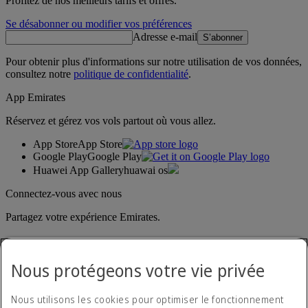
Profitez de nos meilleurs tarifs et offres.
Se désabonner ou modifier vos préférences
Adresse e-mail
S’abonner
Pour obtenir plus d'informations sur notre utilisation de vos données,
consultez notre
politique de confidentialité
.
App Emirates
Réservez et gérez vos vols partout où vous allez.
App Store
App Store
Google Play
Google Play
Huawei App Gallery
huawai os
Connectez-vous avec nous
Partagez votre expérience Emirates.
Nous protégeons votre vie privée
Nous utilisons les cookies pour optimiser le fonctionnement