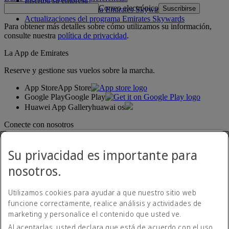
Inscriba su empresa
Correo electrónico
Suscribirse
Normativa del programa Emirates Skywards
Actualizaciones del programa Emirates Skywards
Para obtener más detalles sobre cómo utilizamos su información,
consulte nuestra
política de privacidad
.
La App de Emirates
Reserve y gestione sus vuelos sobre la marcha.
App Store
App Store
Google Play
Google Play
Huawei App Gallery
huawai os
Conecte con nosotros
Comparta su experiencia Emirates.
Su privacidad es importante para
nosotros.
Utilizamos cookies para ayudar a que nuestro sitio web
funcione correctamente, realice análisis y actividades de
marketing y personalice el contenido que usted ve.
Al aceptarlas, usted declara que está de acuerdo con el uso