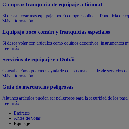
Comprar franquicia de equipaje adicional
Si desea llevar más equipaje, podrá comprar online la franquicia de e
Más información
Equipaje poco común y franquicias especiales
Si desea volar con artículos como equipos deportivos, instrumentos mu
Leer más
Servicios de equipaje en Dubái
Consulte cómo podemos ayudarle con sus maletas, desde servicios de p
Más información
Guía de mercancías peligrosas
Algunos artículos pueden ser peligrosos para la seguridad de los pasaje
Leer más
Emirates
Antes de volar
Equipaje