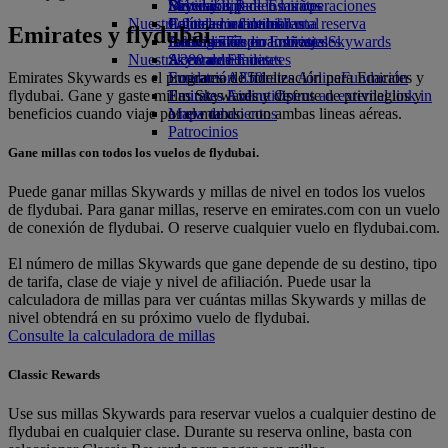
Bebidas
Diversión para los niños
Sostenibilidad en las operaciones
Skywards Rail
Móvil y app de Emirates
Nuestra flota
Juguetes infantiles
Política medioambiental
Calculadora de millas
Cancelar o cambiar una reserva
Emirates y flydubai
Boeing 777
Actividades para niños
Informes medioambientales
Inicie sesión en Emirates Skywards
Alteraciones en los viajes
Nuestras comunidades
A380 de Emirates
Skywards+
Acerca de Emirates
Emirates Skywards es el programa de fidelización para Emirates y
Emirates A350
Fundación Emirates Airline
Fundación
flydubai. Gane y gaste millas Skywards y disfrute de privilegios y
Emirates Executive
Emirates Airline Opens an external link in
beneficios cuando viaje por el mundo con ambas lineas aéreas.
Mapa de asientos
a new tab
Patrocinios
Gane millas con todos los vuelos de flydubai.
Puede ganar millas Skywards y millas de nivel en todos los vuelos
de flydubai. Para ganar millas, reserve en emirates.com con un vuelo
de conexión de flydubai. O reserve cualquier vuelo en flydubai.com.
El número de millas Skywards que gane depende de su destino, tipo
de tarifa, clase de viaje y nivel de afiliación. Puede usar la
calculadora de millas para ver cuántas millas Skywards y millas de
nivel obtendrá en su próximo vuelo de flydubai.
Consulte la calculadora de millas
Classic Rewards
Use sus millas Skywards para reservar vuelos a cualquier destino de
flydubai en cualquier clase. Durante su reserva online, basta con