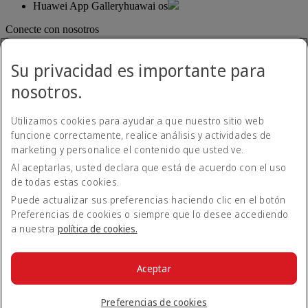
Huawei App Gallery
huawai os
Conecte con nosotros
Comparta su experiencia Emirates.
Su privacidad es importante para
nosotros.
Utilizamos cookies para ayudar a que nuestro sitio web
funcione correctamente, realice análisis y actividades de
marketing y personalice el contenido que usted ve.
Al aceptarlas, usted declara que está de acuerdo con el uso
Declaración de accesibilidad
de todas estas cookies.
Contacte con nosotros
Política de privacidad
Puede actualizar sus preferencias haciendo clic en el botón
Condiciones generales
Preferencias de cookies o siempre que lo desee accediendo
Política de cookies
a nuestra
política de cookies.
Ciberseguridad
Declaración de transparencia de la Ley sobre la Esclavitud
Moderna
Aceptar
Mapa del sitio web
© 2026 The Emirates Group. Todos los derechos reservados.
Preferencias de cookies