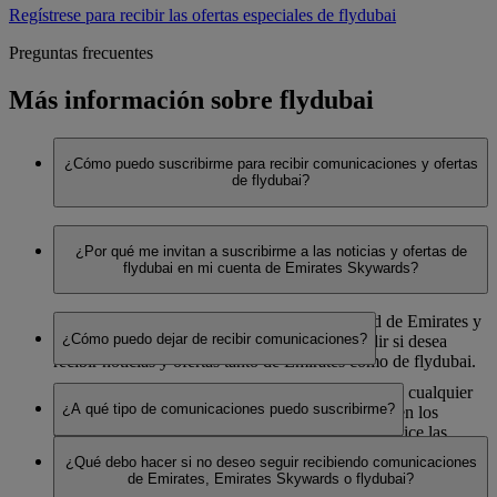
Regístrese para recibir las ofertas especiales de flydubai
Preguntas frecuentes
Más información sobre flydubai
¿Cómo puedo suscribirme para recibir comunicaciones y ofertas
de flydubai?
Puede suscribirse cuando se registre en Emirates Skywards,
¿Por qué me invitan a suscribirme a las noticias y ofertas de
cuando actualice las preferencias de su cuenta de Emirates
flydubai en mi cuenta de Emirates Skywards?
Skywards o en el sitio web de flydubai.
Emirates Skywards es el programa de fidelidad de Emirates y
¿Cómo puedo dejar de recibir comunicaciones?
de flydubai. Por tanto, tiene la opción de decidir si desea
recibir noticias y ofertas tanto de Emirates como de flydubai.
Puede dejar de recibir nuestras comunicaciones en cualquier
¿A qué tipo de comunicaciones puedo suscribirme?
momento. Para ello, utilice el enlace que aparece en los
correos electrónicos de flydubai o Emirates, actualice las
Noticias y ofertas de Emirates
preferencias de su cuenta de Emirates Skywards o póngase en
¿Qué debo hacer si no deseo seguir recibiendo comunicaciones
Noticias y ofertas de Emirates Skywards
contacto con Emirates o flydubai.
de Emirates, Emirates Skywards o flydubai?
Noticias y ofertas de flydubai