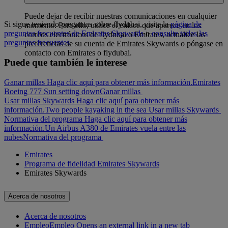
Puede dejar de recibir nuestras comunicaciones en cualquier
Si sigue teniendo preguntas sobre flydubai, visite la
página de
momento. Para ello, utilice el enlace que aparece en los
preguntas frecuentes de Emirates Skywards
o
consulte todas las
correos electrónicos de flydubai o Emirates, actualice las
preguntas frecuentes
.
preferencias de su cuenta de Emirates Skywards o póngase en
contacto con Emirates o flydubai.
Puede que también le interese
Ganar millas Haga clic aquí para obtener más información.
Emirates
Boeing 777 Sun setting down
Ganar millas
Usar millas Skywards Haga clic aquí para obtener más
información.
Two people kayaking in the sea
Usar millas Skywards
Normativa del programa Haga clic aquí para obtener más
información.
Un Airbus A380 de Emirates vuela entre las
nubes
Normativa del programa
Emirates
Programa de fidelidad Emirates Skywards
Emirates Skywards
Acerca de nosotros
Acerca de nosotros
Empleo
Empleo Opens an external link in a new tab