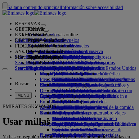
Saltar a contenido principal
Información sobre accesibilidad
RESERVAR
GESTIONAR
Reservar
EXPERIENCIA
Reservar vuelos
Más sobre reservas online
Gestionar
Search flight
DESTINOS
La App de Emirates
Gestione su reserva
Antes de volar
Experiencia a bordo
Búsqueda de vuelos
FIDELIZACIÓN
Antes de volar
Equipaje
¿Qué ofrece su vuelo?
La experiencia Emirates
Nuestros destinos
Selección de asientos
Recupere su reserva
Horarios de vuelos
AYUDA
Información sobre el equipaje
Visado y pasaporte
Su viaje comienza aquí
Viajes en familia
Destinos
Explore Dubai
Emirates Skywards
La App de Emirates
Información de viaje
Características de las cabinas
Tarifas destacadas
Cancelación de su reserva
Search flight
MX
Consulte los requisitos de visado
Viajar con su familia
Fly Better
Explore Dubai
Socios de viajes
Regístrese en Emirates Skywards
Business Rewards
Ayuda y contacto
Información sobre el equipaje
La experiencia Emirates
Nuestros destinos
Ofertas especiales
Modifique su reserva
Guía de mercancías peligrosas
Primera clase
Search flight
Volar mejor
Acerca de nosotros
Socios colaboradores aéreos y terrestres
Explorar
Inscriba su empresa
Ayuda y contacto
Preguntas
Información sobre visado y pasaporte
Cómo planificar su viaje en familia
Explore
Acerca de Emirates Skywards
Buscador de las Mejores Tarifas
Seleccione su asiento
Avisos y actualizaciones
Equipaje facturado
Clase Business
Servicio de chófer
Asia y Pacífico
Search flight
Search flight
Search flight
Acerca de nosotros
Descubra los destinos de Emirates
Preguntas frecuentes
Planifique su viaje
Salud
Razones para volar mejor
Nuestros socios de viajes
Business Rewards
Ayuda y contacto
Mejore la clase de su vuelo
Equipaje de mano
Autorización de viaje a los Estados Unidos
Turista Premium
El servicio de Emirates
Menores no acompañados
América
Food & Drinks
Niveles de afiliación
Visados para los EAU
Nuestra historia
Mapa de rutas
Preguntas frecuentes
Reserve un hotel
Gestione el servicio de chófer
Formulario de información médica
Compre más equipaje
Clase Turista
Eventos de temporada
Embarazo
África
Outdoor & Adventure
Qantas
flydubai
Inscribir su empresa
Cambios o cancelaciones
Ideas para sus vacaciones
Visitas y actividades
Reservar un viaje accesible
(MEDIF)
Franquicias de equipaje facturado
Comodidad a bordo
Proceso sin contacto
Franquicias de equipaje
Centro de medios
Europa
Fitness & Wellbeing
flydubai
Efectivo + Millas
Inicio de sesión en Business Rewards
Información sobre visados y pasaportes
Reservar con Emirates
Centro de medios Opens
Buscar
Servicios de viaje
Check-in online
Entretenimiento a bordo
Nuestras salas VIP
Socios de Emirates Skywards
Información dietética
adicionales
Normativa sobre las tarifas para niños y
an external link in a new tab
Oriente Medio
Culture & Heritage
Destinos de playa
Tarjeta digital de socio
Beneficios
Comentarios y quejas
Nuestra red y códigos compartidos
Descubra Dubái
Servicios de bienvenida
Opciones de check-in
Sustancias prohibidas en los EAU
Servicios de equipaje en Dubái
¿Qué ponen en ice?
Sala VIP de Primera clase
bebés
Empresas del Grupo
Beach & Marine
Vacaciones en la naturaleza
Programa Familiar
Funcionamiento del programa
Ayuda en caso de equipaje dañado o con
Nuestros otros productos
Servicios de
MENÚ
Estado del vuelo
Aeropuerto Internacional de Dubái
Equipaje retrasado o dañado
Últimos destinos
bienvenida Opens an external link in a
ice TV Live
Sala VIP de clase Business
Asientos de coche y moisés
Seguridad
Family entertainment
Vacaciones con historia y cultura
Usar millas
Preguntas frecuentes
retraso
Asistencia y solicitudes especiales
En el aeropuerto
new tab
Terminal 3 de Emirates
Wi-Fi a bordo
Salas VIP internacionales
Transparencia financiera
Helsinki
Outdoor Dining
Escapadas urbanas
Reclamar millas
Dubai Connect
Equipaje y objetos perdidos
EMIRATES SKYWARDS
A bordo
Cambios en nuestras operaciones
Dubai Connect
Traslado entre terminales
Entretenimiento para niños
Salas VIP asociadas
Responsabilidad operacional
Hangzhou
Vacaciones para los amantes de la comida
Comprar millas
Preparación del viaje
Traslados
Gastronomía
Nuestro equipo
Desde y hasta el aeropuerto
Acceso previo pago
Viajar con niños
Da Nang
Obtener millas
Actualizaciones recientes sobre viajes
En el aeropuerto
Traslados al aeropuerto
Servicios de lanzadera
Menús en Primera clase
Sala VIP marhaba
Viajar con bebés
Nuestro equipo de liderazgo
Shenzhen
Skysurfers de Skywards
Comprobar el estado de un vuelo
Emirates Skywards
Usar millas
Comprar en Emirates
Asistencia especial
Reservar un coche
Menús en clase Business
Franquicia de equipaje para bebés
Empleo
Siem Riep
Skywards Exclusives
Business Rewards de Emirates
Empleo Opens an external link in a
Skywards Exclusives
Líneas aéreas asociadas
Comidas Turista Premium
Colección Duty Free
Comidas para niños y bebés
new tab
Opens an external link in a new tab
Viajes accesibles con Emirates
Su experiencia a bordo
Diversión para niños
Nuestro planeta
Menús en clase Turista
Tienda oficial
Nuestros socios colaboradores
Asistencia y solicitudes especiales
Herramientas y recursos
Ya has conseguido tus millas Skywards y ahora podrás usarlas en