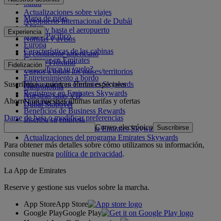
Salud
Actualizaciones sobre viajes
Mapa de rutas
Aeropuerto Internacional de Dubái
África
Desde y hasta el aeropuerto
Experiencia
Asia y Pacífico
Normas y avisos
Europa
Características de las cabinas
El continente americano
Comprar en Emirates
Oriente Próximo
Fidelización
¿Qué ofrece su vuelo?
Vuelos a todos los países/territorios
Entretenimiento a bordo
Suscribirse a nuestras ofertas especiales
Inicie sesión en Emirates Skywards
Gastronomía
Regístrese en Emirates Skywards
Nuestras salas VIP
Ahorre con nuestras últimas tarifas y ofertas
Nuestros socios
Dubai Stopover
Beneficios de Business Rewards
Darse de baja o modificar preferencias
Inscriba su empresa
Correo electrónico
Suscribirse
Normativa del programa Emirates Skywards
Actualizaciones del programa Emirates Skywards
Para obtener más detalles sobre cómo utilizamos su información,
consulte nuestra
política de privacidad
.
La App de Emirates
Reserve y gestione sus vuelos sobre la marcha.
App Store
App Store
Google Play
Google Play