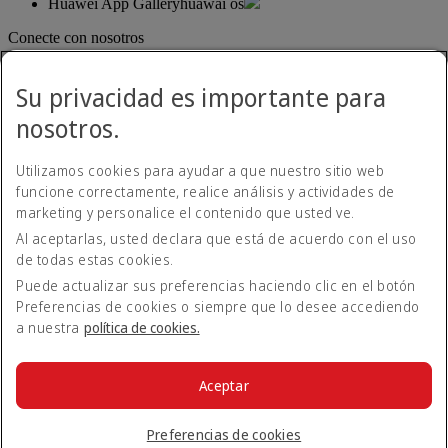
Huawei App Gallery
huawai os
Conecte con nosotros
Comparta su experiencia Emirates.
Su privacidad es importante para
nosotros.
Utilizamos cookies para ayudar a que nuestro sitio web
funcione correctamente, realice análisis y actividades de
marketing y personalice el contenido que usted ve.
Al aceptarlas, usted declara que está de acuerdo con el uso
Declaración de accesibilidad
de todas estas cookies.
Contacte con nosotros
Política de privacidad
Puede actualizar sus preferencias haciendo clic en el botón
Condiciones generales
Preferencias de cookies o siempre que lo desee accediendo
Política de cookies
a nuestra
política de cookies.
Ciberseguridad
Declaración de transparencia de la Ley sobre la Esclavitud
Moderna
Aceptar
Mapa del sitio web
© 2026 The Emirates Group. Todos los derechos reservados.
Preferencias de cookies