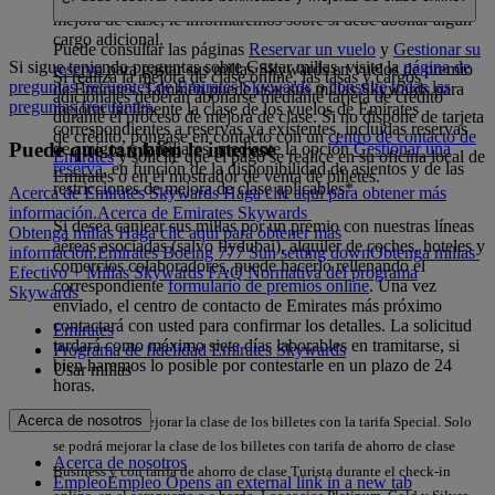
mejora de clase, le informaremos sobre si debe abonar algún
cargo adicional.
Puede consultar las páginas
Reservar un vuelo
y
Gestionar su
Si sigue teniendo preguntas sobre Gastar millas, visite la
página de
reserva
para gastar sus millas Skywards en vuelos de premio
Si realiza la mejora de clase online, las tasas y cargos
preguntas frecuentes de Emirates Skywards
o
consulte todas las
de Emirates. También puede usar sus millas Skywards para
adicionales deberán abonarse mediante tarjeta de crédito
preguntas frecuentes
.
mejorar fácilmente la clase de los vuelos de Emirates
durante el proceso de mejora de clase. Si no dispone de tarjeta
correspondientes a reservas ya existentes, incluidas reservas
de crédito, póngase en contacto con un
centro de contacto de
Puede que también le interese
de amigos y familiares, mediante la opción
Gestionar una
Emirates
y solicite que el pago se realice en su oficina local de
reserva
, en función de la disponibilidad de asientos y de las
Emirates o en el mostrador de venta de billetes.
restricciones de mejora de clase aplicables*.
Acerca de Emirates Skywards Haga clic aquí para obtener más
información.
Acerca de Emirates Skywards
Si desea canjear sus millas por un premio con nuestras líneas
Obtenga millas Haga clic aquí para obtener más
aéreas asociadas (salvo flydubai), alquiler de coches, hoteles y
información.
Emirates Boeing 777 Sun setting down
Obtenga millas
comercios colaboradores, puede hacerlo rellenando el
Efectivo + Millas
Skywards FAQ
Normativa del programa
correspondiente
formulario de premios online
. Una vez
Skywards
enviado, el centro de contacto de Emirates más próximo
contactará con usted para confirmar los detalles. La solicitud
Emirates
tardará como máximo siete días laborables en tramitarse, si
Programa de fidelidad Emirates Skywards
bien haremos lo posible por contestarle en un plazo de 24
Usar millas
horas.
Acerca de nosotros
*No se puede mejorar la clase de los billetes con la tarifa Special. Solo
se podrá mejorar la clase de los billetes con tarifa de ahorro de clase
Acerca de nosotros
Business y con tarifa de ahorro de clase Turista durante el check-in
Empleo
Empleo Opens an external link in a new tab