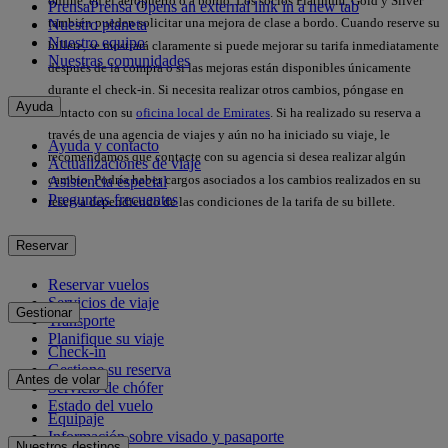
online, en el aeropuerto o a bordo. Los socios Platinum, Gold y Silver
Prensa
Prensa Opens an external link in a new tab
también pueden solicitar una mejora de clase a bordo. Cuando reserve su
Nuestro planeta
Nuestro equipo
billete, se mostrará claramente si puede mejorar su tarifa inmediatamente
Nuestras comunidades
después de la compra o si las mejoras están disponibles únicamente
durante el check-in. Si necesita realizar otros cambios, póngase en
Ayuda
contacto con su
oficina local de Emirates
. Si ha realizado su reserva a
través de una agencia de viajes y aún no ha iniciado su viaje, le
Ayuda y contacto
recomendamos que contacte con su agencia si desea realizar algún
Actualizaciones de viaje
cambio. Podría haber cargos asociados a los cambios realizados en su
Asistencia especial
Preguntas frecuentes
reserva dependiendo de las condiciones de la tarifa de su billete.
Reservar
Reservar vuelos
Servicios de viaje
Gestionar
Transporte
Planifique su viaje
Check-in
Gestione su reserva
Antes de volar
Servicio de chófer
Estado del vuelo
Equipaje
Información sobre visado y pasaporte
Nuestros destinos