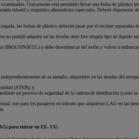
r examinadas. Únicamente está permitido llevar una bolsa de plástico tr
ida infantil y requisitos alimenticios especiales. Deberá disponerse de
cargada, las bolsas de plástico deberán pasar por el escáner separadas d
iva no podrán adquirir en las tiendas duty free ningún tipo de líquido un
r (BKK/SIN/KUL) y debe desembarcar del avión y volver a embarcar pa
 independientemente de su tamaño, adquiridos en las tiendas del aeropue
eguridad (STEB); y
ediante un proceso de seguridad de la cadena de distribución (como la 
ional, son para los pasajeros en tránsito que adquieran LAG en las tien
ia.
(LAG) para entrar en EE. UU.