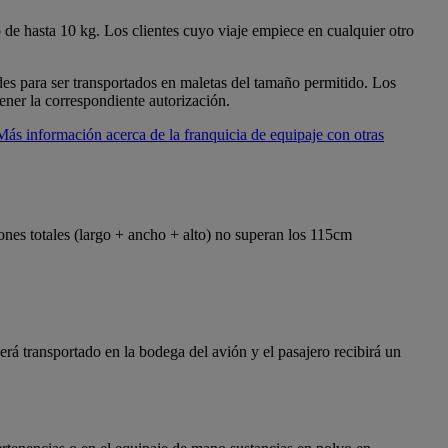
 de hasta 10 kg. Los clientes cuyo viaje empiece en cualquier otro
es para ser transportados en maletas del tamaño permitido. Los
ener la correspondiente autorización.
Más información acerca de la franquicia de equipaje con otras
ones totales (largo + ancho + alto) no superan los 115cm
rá transportado en la bodega del avión y el pasajero recibirá un