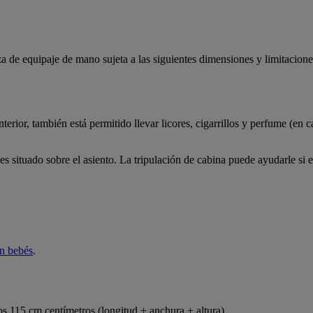
za de equipaje de mano sujeta a las siguientes dimensiones y limitacione
erior, también está permitido llevar licores, cigarrillos y perfume (en c
 situado sobre el asiento. La tripulación de cabina puede ayudarle si 
on bebés
.
os 115 cm centímetros (longitud + anchura + altura).