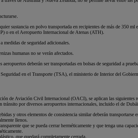
a través de Australia y Nueva Zelanda, no se permite llevar entre las p
acturarse.
quier sustancia en polvo transportada en recipientes de más de 350 ml 
) o en el Aeropuerto Internacional de Atenas (ATH).
a medidas de seguridad adicionales.
cenizas humanas no se verán afectados.
los aeropuertos deberán ser transportadas en bolsas de seguridad a pru
Seguridad en el Transporte (TSA), el ministerio de Interior del Gobier
n de Aviación Civil Internacional (OACI), se aplican las siguientes res
 tránsito por diversos aeropuertos internacionales, incluido el de Dubái
 bebidas y otros elementos de consistencia similar deberán transportars
lmente llenos.
 transparente que se pueda cerrar herméticamente y que tenga una capa
méticamente.
plástico, que quedará completamente cerrada.