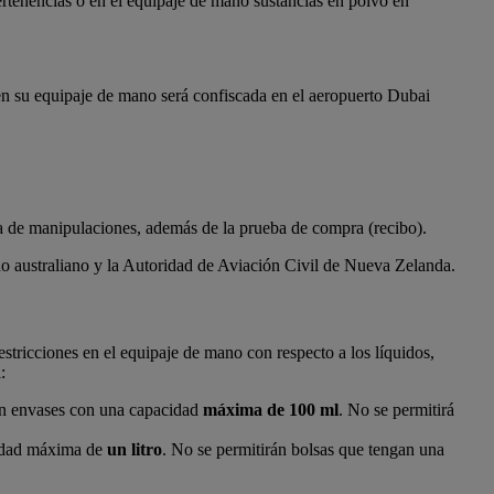
ertenencias o en el equipaje de mano sustancias en polvo en
en su equipaje de mano será confiscada en el aeropuerto Dubai
eba de manipulaciones, además de la prueba de compra (recibo).
no australiano y la Autoridad de Aviación Civil de Nueva Zelanda.
tricciones en el equipaje de mano con respecto a los líquidos,
:
e en envases con una capacidad
máxima de 100 ml
. No se permitirá
cidad máxima de
un litro
. No se permitirán bolsas que tengan una