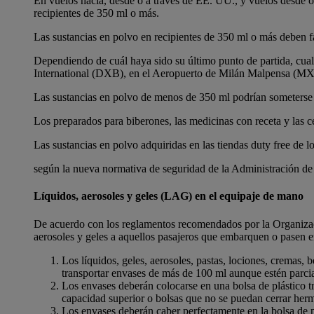
En vuelos hacia, desde o a través de EE. UU., y vuelos desde o 
recipientes de 350 ml o más.
Las sustancias en polvo en recipientes de 350 ml o más deben f
Dependiendo de cuál haya sido su último punto de partida, cual
International (DXB), en el Aeropuerto de Milán Malpensa (MXP
Las sustancias en polvo de menos de 350 ml podrían someterse 
Los preparados para biberones, las medicinas con receta y las 
Las sustancias en polvo adquiridas en las tiendas duty free de 
según la nueva normativa de seguridad de la Administración de 
Líquidos, aerosoles y geles (LAG) en el equipaje de mano
De acuerdo con los reglamentos recomendados por la Organizació
aerosoles y geles a aquellos pasajeros que embarquen o pasen en
Los líquidos, geles, aerosoles, pastas, lociones, cremas,
transportar envases de más de 100 ml aunque estén parcia
Los envases deberán colocarse en una bolsa de plástico
capacidad superior o bolsas que no se puedan cerrar her
Los envases deberán caber perfectamente en la bolsa de 