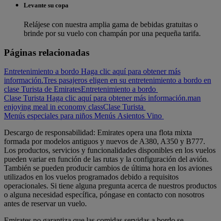
Levante su copa
Relájese con nuestra amplia gama de bebidas gratuitas o
brinde por su vuelo con champán por una pequeña tarifa.
Páginas relacionadas
Entretenimiento a bordo Haga clic aquí para obtener más
información.
Tres pasajeros eligen en su entretenimiento a bordo en
clase Turista de Emirates
Entretenimiento a bordo
Clase Turista Haga clic aquí para obtener más información.
man
enjoying meal in economy class
Clase Turista
Menús especiales para niños
Menús
Asientos
Vino
Descargo de responsabilidad: Emirates opera una flota mixta
formada por modelos antiguos y nuevos de A380, A350 y B777.
Los productos, servicios y funcionalidades disponibles en los vuelos
pueden variar en función de las rutas y la configuración del avión.
También se pueden producir cambios de última hora en los aviones
utilizados en los vuelos programados debido a requisitos
operacionales. Si tiene alguna pregunta acerca de nuestros productos
o alguna necesidad específica, póngase en contacto con nosotros
antes de reservar un vuelo.
Emirates no garantiza que las comidas servidas a bordo se