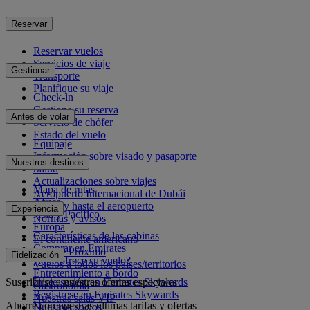
Reservar
Reservar vuelos
Servicios de viaje
Gestionar
Transporte
Planifique su viaje
Check-in
Gestione su reserva
Antes de volar
Servicio de chófer
Estado del vuelo
Equipaje
Información sobre visado y pasaporte
Nuestros destinos
Salud
Actualizaciones sobre viajes
Mapa de rutas
Aeropuerto Internacional de Dubái
África
Desde y hasta el aeropuerto
Experiencia
Asia y Pacífico
Normas y avisos
Europa
Características de las cabinas
El continente americano
Comprar en Emirates
Oriente Próximo
Fidelización
¿Qué ofrece su vuelo?
Vuelos a todos los países/territorios
Entretenimiento a bordo
Suscribirse a nuestras ofertas especiales
Inicie sesión en Emirates Skywards
Gastronomía
Regístrese en Emirates Skywards
Nuestras salas VIP
Ahorre con nuestras últimas tarifas y ofertas
Nuestros socios