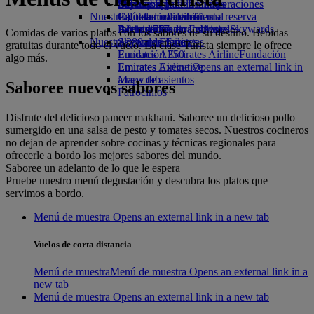
Bebidas
Diversión para los niños
Sostenibilidad en las operaciones
Skywards Rail
Móvil y app de Emirates
Nuestra flota
Juguetes infantiles
Política medioambiental
Calculadora de millas
Cancelar o cambiar una reserva
Boeing 777
Actividades para niños
Informes medioambientales
Inicie sesión en Emirates Skywards
Alteraciones en los viajes
Comidas de varios platos con los sabores de su destino. Bebidas
Nuestras comunidades
A380 de Emirates
Skywards+
Acerca de Emirates
gratuitas durante todo el vuelo. La clase Turista siempre le ofrece
Emirates A350
Fundación Emirates Airline
Fundación
algo más.
Emirates Executive
Emirates Airline Opens an external link in
Mapa de asientos
a new tab
Saboree nuevos sabores
Patrocinios
Disfrute del delicioso paneer makhani. Saboree un delicioso pollo
sumergido en una salsa de pesto y tomates secos. Nuestros cocineros
no dejan de aprender sobre cocinas y técnicas regionales para
ofrecerle a bordo los mejores sabores del mundo.
Saboree un adelanto de lo que le espera
Pruebe nuestro menú degustación y descubra los platos que
servimos a bordo.
Menú de muestra Opens an external link in a new tab
Vuelos de corta distancia
Menú de muestra
Menú de muestra Opens an external link in a
new tab
Menú de muestra Opens an external link in a new tab