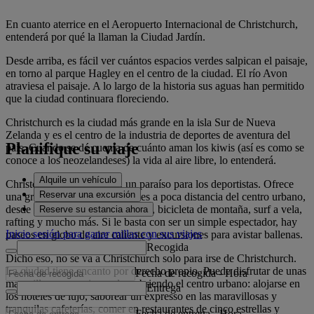
En cuanto aterrice en el Aeropuerto Internacional de Christchurch,
entenderá por qué la llaman la Ciudad Jardín.
Desde arriba, es fácil ver cuántos espacios verdes salpican el paisaje,
en torno al parque Hagley en el centro de la ciudad. El río Avon
atraviesa el paisaje. A lo largo de la historia sus aguas han permitido
que la ciudad continuara floreciendo.
Christchurch es la ciudad más grande en la isla Sur de Nueva
Zelanda y es el centro de la industria de deportes de aventura del
Planifique su viaje
país. Cuando se dé cuenta de cuánto aman los kiwis (así es como se
conoce a los neozelandeses) la vida al aire libre, lo entenderá.
Alquile un vehículo
Christchurch es, en efecto, un paraíso para los deportistas. Ofrece
Reservar una excursión
una gran variedad de actividades a poca distancia del centro urbano,
desde esquí y golf hasta puenting, bicicleta de montaña, surf a vela,
Reserve su estancia ahora
rafting y mucho más. Si le basta con ser un simple espectador, hay
Inicie sesión para ganar millas con sus viajes
paseos en globo de aire caliente y excursiones para avistar ballenas.
Recogida
Dicho eso, no se va a Christchurch solo para irse de Christchurch.
La ciudad tiene encanto por derecho propio. Puede disfrutar de unas
Fecha de recogida
-
Hora
maravillosas vacaciones descubriendo el centro urbano: alojarse en
Entrega
los hoteles de lujo, saborear un expresso en las maravillosas y
tranquilas cafeterías, comer en restaurantes de cinco estrellas y
Fecha de entrega
-
Hora