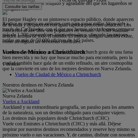
disfrutar del ambiente relajado y agradable del que los lugareños se
Consulte las tarifas
enorgullecen.
El parque Hagley es un pintoresco espacio público, donde aparecen
Realice su reserva en emirates.com para ganar millas Skywards a
de la nada y desparecen con igual rapidez proyectos artísticos. Los
través de CarTrawler, con el que nos hemos asociado para comparar
conciertos al aire libre son populares en verano. Al AMI Stadium
más de 1.700 proveedores internacionales y ofrecerle las mejores
acuden artistas de todo el mundo. El mundo antiguo también existe,
tarifas en más de 50.000 oficinas de 145 países.
como atestiguan las hermosas catedrales.
Vuelos de México a Christchurch
La escena aventurera y nocturna de Christchurch goza de una fama
bien merecida y no hay que buscar mucho para encontrarla, pero la
ciudad también hace gala de un estilo refinado, un aire cosmopolita
1 destino
que la convierte en uno de los mejores destinos en Nueva Zelanda.
Vuelos de Ciudad de México a Christchurch
Nuestros destinos en Nueva Zelanda
Nueva Zelanda
Vuelos a Auckland
Auckland y su extraordinaria geografía, un paraíso para los amantes
de la naturaleza, son un destino obligado para cualquier viajero.
Los destinos más populares desde Christchurch (CHC)
Vuele con Emirates a Christchurch (CHC) y más allá. Déjese
inspirar por nuestros destinos recomendados y reserve hoy mismo su
próximo vuelo o sus vacaciones. Y, de camino, disfrute con nosotros