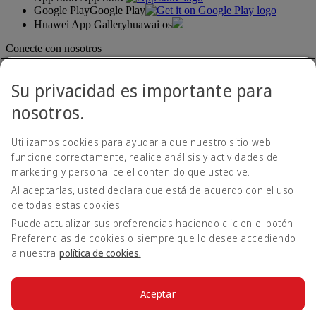
Google Play
Google Play
Huawei App Gallery
huawai os
Conecte con nosotros
Comparta su experiencia Emirates.
Su privacidad es importante para
nosotros.
Utilizamos cookies para ayudar a que nuestro sitio web
funcione correctamente, realice análisis y actividades de
marketing y personalice el contenido que usted ve.
Al aceptarlas, usted declara que está de acuerdo con el uso
Declaración de accesibilidad
de todas estas cookies.
Contacte con nosotros
Política de privacidad
Puede actualizar sus preferencias haciendo clic en el botón
Condiciones generales
Preferencias de cookies o siempre que lo desee accediendo
Política de cookies
a nuestra
política de cookies.
Ciberseguridad
Declaración de transparencia de la Ley sobre la Esclavitud
Moderna
Aceptar
Mapa del sitio web