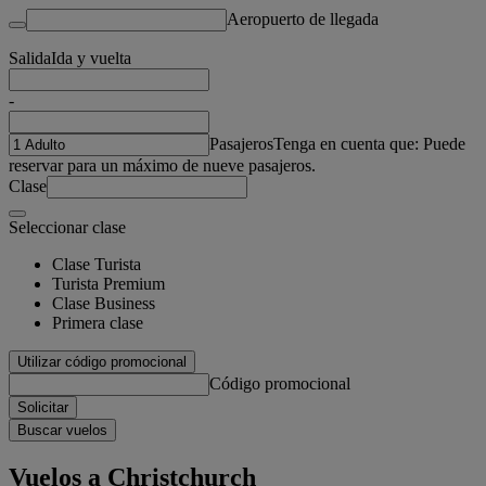
Aeropuerto de llegada
Salida
Ida y vuelta
-
Pasajeros
Tenga en cuenta que: Puede
reservar para un máximo de nueve pasajeros.
Clase
Seleccionar clase
Clase Turista
Turista Premium
Clase Business
Primera clase
Utilizar código promocional
Código promocional
Solicitar
Buscar vuelos
Vuelos a Christchurch