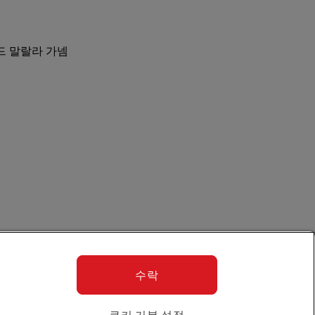
메드 말랄라 가넴
수락