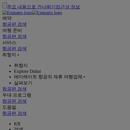
주요 내용으로 건너뛰기
접근성 정보
예약
항공편 검색
여행 준비
항공편 검색
서비스
항공편 검색
취항지
•
취항지
Explore Dubai
에미레이트 항공의 제휴 여행업체
•
살펴보기
항공편 검색
우대 프로그램
항공편 검색
도움말
항공편 검색
KR
검색