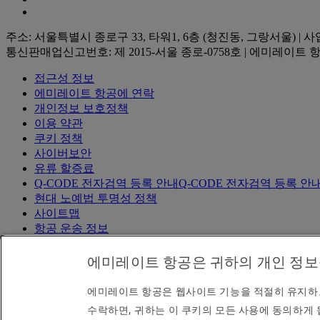
주소: 서울특별시 종로구 33, 타워1, 6층 (청진동, 그랑서울) | 사
통신판매업신고번호: 제 2015-서울 종로-0758호 | 에미레이트 항공
접근성 정보
에미레이트 항공에 연락
개인정보 보호정책
이용 약관
쿠키 정책
사이버보안
유류 할증료
Q-CODE 전자검역 등록 안내
Q-CODE 전자검역 등록 안내 Opens 
현대 노예법 투명성 정책
사이트맵
항공 운송 정보
항공교통이용자 서비스계획
에미레이트 항공은 귀하의 개인 정보
피해구제 절차 및 계획서
피해구제 절차 및 계획서 Opens an exter
운송 약관
운송 약관 Opens an external link in a new tab
요금표
요금표 Opens an external link in a new tab
에미레이트 항공은 웹사이트 기능을 적절히 유지하고
수락하면, 귀하는 이 쿠키의 모든 사용에 동의하게 
© 2026 The Emirates Group. All Rights Reserved.