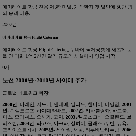
에미레이트 항공 전용 제3터미널, 개장한지 첫 달만에 50만 명
의 승객 이용.
2007년
에미레이트 항공 Flight Catering
에미레이트 항공 Flight Catering, 두바이 국제공항에 새롭게 문
을 연 미화 1억 2천만 달러 규모의 시설에서 영업 시작.
0개
노선 2000년~2010년 사이에 추가
글로벌 네트워크 확장
2000년
- 바레인, 시드니, 엔테베, 밀라노, 첸나이, 버밍엄,
2001
년
- 뒤셀도르프, 하이데라바드,
2002년
- 카사블랑카, 하르툼,
퍼스, 모리셔스, 오사카, 코치,
2003년
- 모스크바, 오클랜드, 브
리즈번,
2004년
- 라고스, 아크라, 상하이, 글래스고, 빈, 뉴욕,
크라이스트처치,
2005년
- 세이셸, 서울, 티루바난타푸람,
2006