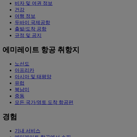
비자 및 여권 정보
건강
여행 정보
두바이 국제공항
출발/도착 공항
규정 및 공지
에미레이트 항공 취항지
노선도
아프리카
아시아 및 태평양
유럽
북남미
중동
모든 국가/영토 도착 항공편
경험
기내 서비스