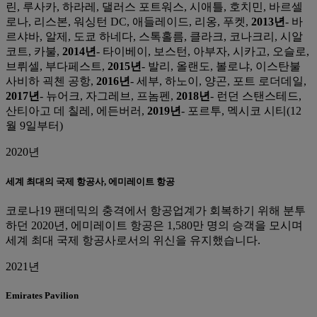
린, 루사카, 하라레, 댈러스 포트워스, 시애틀, 호치민, 바르셀
로나, 리스본, 워싱턴 DC, 애들레이드, 리옹, 푸켓,
2013년
- 바
르샤바, 알제, 도쿄 하네다, 스톡홀름, 클라크, 코나크리, 시알
코트, 카불,
2014년
- 타이베이, 보스턴, 아부자, 시카고, 오슬로,
브뤼셀, 부다페스트,
2015년
- 발리, 올랜도, 볼로냐, 이스탄불
사비하 괵첸 공항,
2016년
- 세부, 하노이, 양곤, 포트 로더데일,
2017년
- 뉴어크, 자그레브, 프놈펜,
2018년
- 런던 스탠스테드,
산티아고 데 칠레, 에든버러,
2019년
- 포르투, 멕시코 시티(12
월 9일부터)
2020년
세계 최대의 국제 항공사, 에미레이트 항공
코로나19 팬데믹의 충격에서 항공업계가 회복하기 위해 분투
하던 2020년, 에미레이트 항공은 1,580만 명의 승객을 모시며
세계 최대 국제 항공사로서의 위신을 유지했습니다.
2021년
Emirates Pavilion