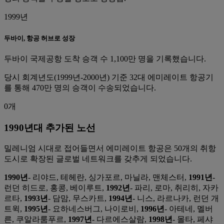
1999년
두바이, 항공 허브로 성장
두바이 국제공항 도착 승객 수 1,100만 명을 기록했습니다.
당시 회계년도(1999년-2000년) 기준 32대 에미레이트 항공기
를 통해 470만 명의 승객이 수송되었습니다.
0개
1990년대 추가된 노선
밀레니엄 시대로 접어들면서 에미레이트 항공은 50개의 취항
도시로 확장된 글로벌 네트워크를 갖추게 되었습니다.
1990년
- 리야드, 테헤란, 싱가포르, 마닐라, 맨체스터,
1991년
-
런던 히드로, 홍콩, 베이루트,
1992년
- 파리, 로마, 취리히, 자카
르타,
1993년
- 담맘, 무스카트,
1994년
- 니스, 라르나카, 런던 개
트윅,
1995년
- 요하네스버그, 나이로비,
1996년
- 아테네, 멜버
른, 쿠알라룸푸르,
1997년
- 다르에스살람,
1998년
- 몰타, 페샤