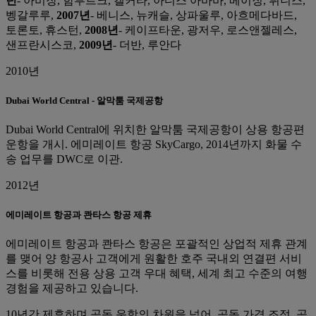
년
- 아비장, 함부르크, 캘커타, 아디스 아바바, 베이징, 튀니스,
벵갈루루,
2007년
- 베니스, 뉴캐슬, 상파울루, 아흐메다바드,
토론토, 휴스턴,
2008년
- 케이프타운, 광저우, 로스앤젤레스,
샌프란시스코,
2009년
- 더반, 루안다
2010년
Dubai World Central - 알막툼 국제공항
Dubai World Central에 위치한 알막툼 국제공항이 상용 항공편
운항을 개시. 에미레이트 항공 SkyCargo, 2014년까지 화물 수
송 업무를 DWC로 이관.
2012년
에미레이트 항공과 콴타스 항공 제휴
에미레이트 항공과 콴타스 항공은 포괄적인 상업적 제휴 관계
를 맺어 양 항공사 고객에게 원활한 호주 국내외 연결편 서비
스를 비롯해 전용 상용 고객 우대 혜택, 세계 최고 수준의 여행
경험을 제공하고 있습니다.
10년간 제휴하며 공동 운항의 차원을 넘어, 공동 가격 조정, 공