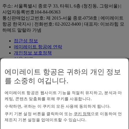
주소: 서울특별시 종로구 33, 타워1, 6층 (청진동, 그랑서울) |
사업자등록번호104-84-06363
통신판매업신고번호: 제 2015-서울 종로-0758호 | 에미레이트
항공 한국지사 | 전화번호: 02-2022-8400 | 대표자: 이브라힘 모
하메드 말랄라 가넴
접근성 정보
에미레이트 항공에 연락
개인정보 보호정책
이용 약관
쿠키 정책
에미레이트 항공은 귀하의 개인 정보
사이버보안
유류 할증료
를 소중히 여깁니다.
Q-CODE 전자검역 등록 안내
Q-CODE 전자검역 등록 안
내 Opens an external link in a new tab
에미레이트 항공은 웹사이트 기능을 적절히 유지하고, 분석과 마
현대 노예법 투명성 정책
케팅, 콘텐츠 맞춤화를 위해 쿠키를 사용합니다.
사이트맵
수락하면, 귀하는 이 쿠키의 모든 사용에 동의하게 됩니다.
항공 운송 정보
항공교통이용자 서비스계획
쿠키 기본 설정 버튼을 클릭하여 또는
쿠키 정책
으로 이동하여 언
피해구제 절차 및 계획서
피해구제 절차 및 계획서 Opens
제든지 기본 설정을 업데이트할 수 있습니다.
an external link in a new tab