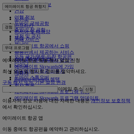
비자 및 여권 정보
에미레이트 항공 취항지
건강
여행 정보
노선도
두바이 국제공항
아프리카
경험
출발/도착 공항
아시아 및 태평양
규정 및 공지
유럽
기내 서비스
북남미
에미레이트 항공에서 쇼핑
우대 프로그램
중동
항공편에서 제공하는 서비스
모든 국가/영토 도착 항공편
기내 엔터테인먼트
에미레이트 항공 특별 행사 알림 신청
에미레이트 Skywards 로그인
다이닝
에미레이트 Skywards에 가입
에미레이트 항공 라운지
최신 요금 및 행사로 경비를 절약하세요.
제휴사
두바이 스톱오버
Business Rewards 혜택
구독 해지 또는 기본 설정 변경
회사 등록
이메일 주소
신청
에미레이트 Skywards 프로그램 규정
에미레이트 Skywards 프로그램 업데이트
이용자의 정보 사용에 대한 자세한 내용은
개인정보 보호정책
에서 확인하십시오.
에미레이트 항공 앱
이동 중에도 항공편을 예약하고 관리하십시오.