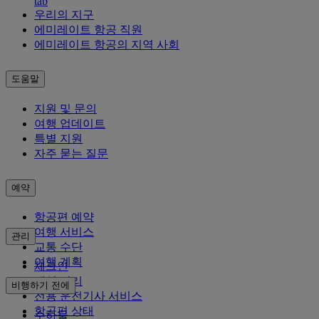
tab
우리의 지구
에미레이트 항공 직원
에미레이트 항공의 지역 사회
도움말
지원 및 문의
여행 업데이트
특별 지원
자주 묻는 질문
예약
항공편 예약
여행 서비스
관리
교통 수단
여행 계획
체크인
예약 관리
비행하기 전에
전용 운전기사 서비스
항공편 상태
수하물