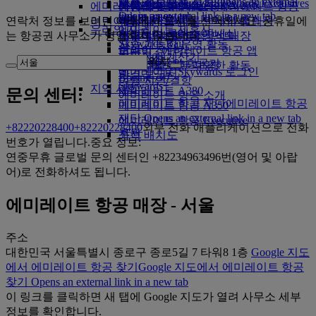
채용 정보
채용 정보 Opens an external
Skywards Exclusives
Skywards Exclusives
제휴 항공사
비즈니스 클래스 기내식
에미레이트 항공에서 쇼핑
아동식 및 유아식
씨엠립
몸이 불편한 분들의 에미레이트 항공
에미레이트 Business Rewards
link in a new tab
Opens an external link in a new tab
프리미엄 이코노미 다이닝
연락처 정보를 보려면 아래에서 도시를 선택하세요. 공휴일에
어린이를 위한 놀이
에미레이트 항공 면세점 컬렉션
여행
객실 내 경험
우리의 지구
에미레이트 제휴사
이코노미 클래스 기내식
는 항공권 사무소가 영업하지 않습니다.
에미레이트 항공 공식 매장
어린이용 엔터테인먼트
특별 지원 및 요청
도구 및 자료
Skywards Rail
지속 가능한 운영 활동
음료
어린이 장난감
모바일 - 에미레이트 항공 앱
마일리지 계산기
환경 정책
위치
에미레이트 항공의 항공기
어린이를 위한 다양한 활동
예약 취소 또는 변경
에미레이트 Skywards 로그인
환경 보고서
Boeing 777
여행 지연/결항
Skywards+
지역 사회
에미레이트 A380
문의 센터:
에미레이트 항공 소개
에미레이트 항공 재단
에미레이트 항공
에미레이트 항공 A350
재단 Opens an external link in a new tab
에미레이트 항공 Executive
+82220228400
+82220228400
외부 전화 애플리케이션으로 전화
후원
좌석 배치도
번호가 열립니다.
중요 정보:
연중무휴 글로벌 문의 센터인 +82234963496번(영어 및 아랍
어)로 전화하셔도 됩니다.
에미레이트 항공 매장 - 서울
주소
대한민국 서울특별시 종로구 종로5길 7 타워8 1층
Google 지도
에서 에미레이트 항공 찾기
Google 지도에서 에미레이트 항공
찾기 Opens an external link in a new tab
이 링크를 클릭하면 새 탭에 Google 지도가 열려 사무소 세부
정보를 확인합니다.