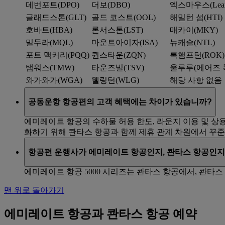
데번포트(DPO)
더보(DBO)
엑스마우스(Learm
글래드스톤(GLT)
골드 코스트(OOL)
해밀턴 섬(HTI)
호바트(HBA)
론서스톤(LST)
매카이(MKY)
밀두라(MQL)
마운트아이자(ISA)
뉴캐슬(NTL)
포트 맥커리(PQQ)
퀸스타운(ZQN)
록햄프턴(ROK)
탬워스(TMW)
타운즈빌(TSV)
울루루(에어즈 록
와가와가(WGA)
웰링턴(WLG)
해당 사항 없음
공동운항 항공편의 고객 혜택에는 차이가 있습니까?
에미레이트 항공의 수하물 허용 한도, 라운지 이용 및 상
화하기 위해 콴타스 항공과 함께 제휴 관계 차원에서 꾸준
항공편 운행사가 에미레이트 항공인지, 콴타스 항공인지
에미레이트 항공 5000 시리즈는 콴타스 항공에서, 콴타스
맨 위로 돌아가기
에미레이트 항공과 콴타스 항공 예약