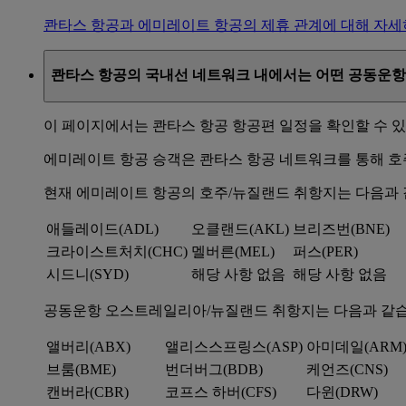
콴타스 항공과 에미레이트 항공의 제휴 관계에 대해 자세
콴타스 항공의 국내선 네트워크 내에서는 어떤 공동운항
이 페이지에서는 콴타스 항공 항공편 일정을 확인할 수 있
에미레이트 항공 승객은 콴타스 항공 네트워크를 통해 호주
현재 에미레이트 항공의 호주/뉴질랜드 취항지는 다음과 
애들레이드(ADL)
오클랜드(AKL)
브리즈번(BNE)
크라이스트처치(CHC)
멜버른(MEL)
퍼스(PER)
시드니(SYD)
해당 사항 없음
해당 사항 없음
공동운항 오스트레일리아/뉴질랜드 취항지는 다음과 같습
앨버리(ABX)
앨리스스프링스(ASP)
아미데일(ARM
브룸(BME)
번더버그(BDB)
케언즈(CNS)
캔버라(CBR)
코프스 하버(CFS)
다윈(DRW)