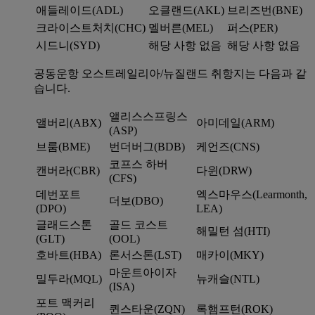
애들레이드(ADL)
오클랜드(AKL)
브리즈번(BNE)
크라이스트처치(CHC)
멜버른(MEL)
퍼스(PER)
시드니(SYD)
해당 사항 없음
해당 사항 없음
공동운항 오스트레일리아/뉴질랜드 취항지는 다음과 같
습니다.
앨리스스프링스
앨버리(ABX)
아미데일(ARM)
(ASP)
브룸(BME)
번더버그(BDB)
케언즈(CNS)
코프스 하버
캔버라(CBR)
다윈(DRW)
(CFS)
데번포트
엑스마우스(Learmonth,
더보(DBO)
(DPO)
LEA)
글래드스톤
골드 코스트
해밀턴 섬(HTI)
(GLT)
(OOL)
호바트(HBA)
론서스톤(LST)
매카이(MKY)
마운트아이자
밀두라(MQL)
뉴캐슬(NTL)
(ISA)
포트 맥커리
퀸스타운(ZQN)
록햄프턴(ROK)