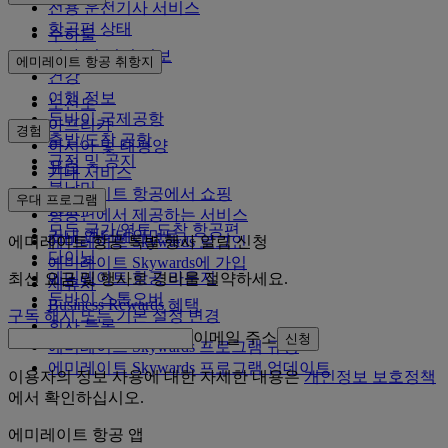
전용 운전기사 서비스
항공편 상태
수하물
비자 및 여권 정보
에미레이트 항공 취항지
건강
여행 정보
노선도
두바이 국제공항
아프리카
경험
출발/도착 공항
아시아 및 태평양
규정 및 공지
유럽
기내 서비스
북남미
에미레이트 항공에서 쇼핑
우대 프로그램
중동
항공편에서 제공하는 서비스
모든 국가/영토 도착 항공편
기내 엔터테인먼트
에미레이트 항공 특별 행사 알림 신청
에미레이트 Skywards 로그인
다이닝
에미레이트 Skywards에 가입
에미레이트 항공 라운지
최신 요금 및 행사로 경비를 절약하세요.
제휴사
두바이 스톱오버
Business Rewards 혜택
구독 해지 또는 기본 설정 변경
회사 등록
이메일 주소
신청
에미레이트 Skywards 프로그램 규정
에미레이트 Skywards 프로그램 업데이트
이용자의 정보 사용에 대한 자세한 내용은
개인정보 보호정책
에서 확인하십시오.
에미레이트 항공 앱