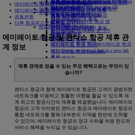
채용 정보
채용 정보 Opens an external
Skywards Exclusives
Skywards Exclusives
제휴 항공사
비즈니스 클래스 기내식
에미레이트 항공에서 쇼핑
아동식 및 유아식
씨엠립
몸이 불편한 분들의 에미레이트 항공
에미레이트 Business Rewards
에미레이트 항공과 콴타스 항공 예약
link in a new tab
Opens an external link in a new tab
프리미엄 이코노미 다이닝
어린이를 위한 놀이
에미레이트 항공 면세점 컬렉션
여행
객실 내 경험
에미레이트 항공 및 콴타스 항공 - 여행 계획
우리의 지구
에미레이트 제휴사
이코노미 클래스 기내식
에미레이트 항공 공식 매장
어린이용 엔터테인먼트
특별 지원 및 요청
도구 및 자료
공동운항
Skywards Rail
지속 가능한 운영 활동
음료
어린이 장난감
모바일 - 에미레이트 항공 앱
다른 항공편으로의 연결
마일리지 계산기
환경 정책
에미레이트 항공의 항공기
어린이를 위한 다양한 활동
예약 취소 또는 변경
에미레이트 Skywards 로그인
환경 보고서
Boeing 777
여행 지연/결항
에미레이트 항공 및 콴타스 항공 제휴 관
Skywards+
지역 사회
에미레이트 A380
에미레이트 항공 소개
에미레이트 항공 재단
에미레이트 항공
에미레이트 항공 A350
계 정보
재단 Opens an external link in a new tab
에미레이트 항공 Executive
후원
좌석 배치도
제휴 관계로 얻을 수 있는 주요 혜택으로는 무엇이 있
습니까?
콴타스 항공과 함께 에미레이트 항공은 고객이 광범위한
네트워크를 이용하고 원활한 여행을 즐길 수 있도록 세
계 최고의 항공사간의 제휴를 체결했습니다. 에미레이트
항공의 고객 여러분은 콴타스 항공과 에미레이트 항공의
통합 네트워크를 통해 대부분의 지역을 한번에 도착할
수 있으며, 에미레이트 항공의 정규 수하물 허용 한도와
서비스 혜택을 누리실 수 있습니다.