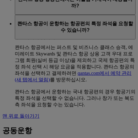
까?
에미레이트 항공 공동운항 항공편 또는 보상 예약의 일
콴타스 항공이 운항하는 항공편의 특정 좌석을 요청할
환으로 콴타스 항공의 국제선 및 호주 내 국내선을 이용
수 있습니까?
하시는 승객은
emirates.com
에서 이슬람 기내식을 미리
주문하셔야 합니다.
콴타스 항공에서는 퍼스트 및 비즈니스 클래스 승객, 에
미레이트 Skywards 및 콴타스 항공 상용 고객 우대 프로
그램 회원(실버 등급 이상)을 제외하고 국제 항공편의 특
정 좌석 선택 시 해당 요금을 적용합니다. 콴타스 항공의
좌석을 선택하고 결제하려면
qantas.com에서 예약 관리
(새 탭에서 열림)
를 방문하십시오.
콴타스 항공에서 운항하는 국내 항공편의 경우 항공기의
특정 좌석을 선택할 수 없습니다. 그러나 창가 또는 복도
측 좌석을 요청할 수는 있습니다.
맨 위로 돌아가기
공동운항