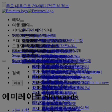
주요 내용으로 건너뛰기
접근성 정보
예약
여행 준비
예약
서비스
항공편 예약
온라인 예약 안내
관리
Search flight
취항지
에미레이트 항공 앱
예약 관리
비행하기 전에
기내 경험
항공편 검색
우대 프로그램
여행하기 전에
수하물
항공편에서 제공하는 서비스
에미레이트 항공 경험하기
취항지
에미레이트 항공 최저가 보장
예약 정보 찾아오기
항공편 일정
Explore Dubai
도움말
수하물 정보
비자 및 여권
여기서부터 여행이 시작됩니다.
가족 여행
취항지
에미레이트 Skywards
여행 정보
기내 서비스
특별 요금
좌석 선택
예약 취소
Explore Dubai
에미레이트 항공의 제휴 여행업체
Search flight
KR
Fly Better
Business Rewards
비자 요구 사항 검색
가족과 여행하기
에미레이트 Skywards에 가입
지원 및 문의
수하물 정보
에미레이트 항공 경험하기
에미레이트 항공 취항지
특별 행사
내 요금 잡아두기
예약 변경
위험 품목 안내
퍼스트 클래스
Explore
Search flight
Fly Better
당사 정보
항공 및 지상 제휴사
살펴보기
회사 등록
지원 및 문의
질문사항
에미레이트 항공 앱
비자 및 여권 정보
가족 여행 계획
에미레이트 Skywards 소개
최저가 파인더
좌석 선택
규정 및 공지
위탁 수하물
비즈니스 클래스
전용 운전기사 서비스
아시아 및 태평양
Food & Drinks
더 나은 비행을 해야 하는 이유
Search flight
Search flight
Business Rewards
당사 정보
에미레이트 항공 도착지 보기
에미레이트 항공의 제휴 여행업체
Search flight
자주 묻는 질문
여행 계획
건강
지원 및 문의
항공편 업그레이드
기내 수하물
USA 여행 허가
프리미엄 이코노미
에미레이트 항공 서비스
미동반 미성년자
미주
멤버십 등급
Outdoor & Adventure
회사 등록
에미레이트 항공의 이야기
노선도
콴타스 항공
UAE 비자
자주 묻는 질문
호텔 예약
전용 운전기사 서비스 관리
의료 정보 양식(MEDIF)
추가 수하물 한도 구입
이코노미 클래스
계절별 행사
임신
아프리카
플라이두바이(flydubai)
변경 또는 취소
Fitness & Wellbeing
Business Rewards에 로그인
flydubai
휴가 아이디어
미디어 센터
미디어 센터 Opens an
관광 및 활동
몸이 불편한 분들의 여행 예약하기
식이 정보
추가 위탁 수하물 허용 한도
안락한 기내
비접촉 여행
수하물 허용한도
유럽
현금+마일리지
비자 및 여권 도움말
에미레이트 항공 예약
검색
Culture & Heritage
에미레이트 Skywards 제휴사
혜택
external link in a new tab
해변 휴양지
Beach & Marine
여행 서비스
온라인 체크인
기내 엔터테인먼트
에미레이트 항공 라운지
UAE에서 금지된 약물
두바이에서의 수하물 서비스
어린이 및 유아용 요금 규칙
중동
디지털 멤버십 카드
피드백 또는 불만 접수
네트워크 및 공동운항
그룹사
프로그램 소개
Family entertainment
자연 속 휴가지
두바이 국제공항
지연 또는 손상된 수하물
두바이 여행 정보
송영
체크인 옵션
ice에서 제공되는 프로그램
퍼스트 클래스 라운지
카시트 및 아기 침대
마이 패밀리
수하물 지연 또는 손상 지원
다른 상품
송영 Opens an external link in a new
메뉴
Outdoor Dining
안전
자주 묻는 질문
유적지 및 문화 휴가지
tab
ice TV Live
항공편 상태
공항 서비스
최근 추가된 취항지
에미레이트 항공 제3터미널
비즈니스 클래스 라운지
마일리지 사용
두바이 연결 서비스
특별 지원 및 요청
재정 투명성
두바이 연결 서비스
기내 WiFi
도시 여행
기내 서비스
운영 변경 사항
터미널 간 이동
전 세계 공항 라운지
헬싱키
마일리지 청구
수하물 및 분실물
에미레이트 Skywards
책임 있는 비즈니스
교통 수단
어린이 엔터테인먼트
미식 여행
출발/도착 공항
제휴사 라운지
어린이 동반 여행
항저우
마일리지 구매
최근 여행 업데이트
여행 준비
에미레이트 항공 직원
다이닝
공항 교통편
셔틀 서비스
유료 라운지 이용
유아를 동반한 여행
다낭
마일리지 적립
항공편 상태 확인
공항 서비스
에미레이트 항공 리더십 팀
렌터카 예약
퍼스트 클래스 기내식
Skywards Skysurfers
특별 지원
마르하바 라운지
유아 수하물 허용 한도
선전
에미레이트 Skywards
기본 사항