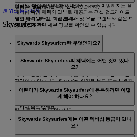
마이 패밀리 대시보드를 주기적으로 방문하면 곧 만료
된 Skywards 마일리지의 수 등 거래 관련 세부정보가 공
아니요, 마이 패밀리 계정 내의 Skywards 마일리지는 플
예정인 마일리지를 확인할 수 있습니다.
유될 수 있습니다.
맨 위로 돌아가기
래티넘 독점 혜택의 일부로 제공되는 객실 업그레이드
또한 가족 대표는 객실 클래스 및 요금 브랜드와 같은 보
할인에 사용하실 수 없습니다.
Skysurfers
상 항공권 관련 세부 정보를 확인할 수 있습니다.
Skywards Skysurfers란 무엇인가요?
Skywards Skysurfers는 만 2~17세 사이인 어린 상용 고객
Skywards Skysurfers의 혜택에는 어떤 것이 있나
대상 멤버십 서비스입니다. Skysurfers 클럽 회원은 에미
요?
레이트 Skywards 프로그램과 동일한 방식과 비율로 에미
레이트 항공, 플라이두바이 및 제휴사에서 마일리지를
적립할 수 있습니다. Skysurfers 회원은 부모 또는 보호자
혜택은 에미레이트 Skywards 프로그램과 유사합니다.
의 승인 하에 Skywards 마일리지를 사용하여 보상 항공
어린이가 Skywards Skysurfers에 등록하려면 어떻
Skysurfers 회원은 에미레이트 Skywards 회원과 마찬가지
편이나 다양하고 흥미로운 보상 서비스를 이용할 수 있
게 해야 하나요?
로 실버 또는 골드 등급이 될 수 있으며 해당 등급의 부가
습니다. 자세한 내용은
Skywards Skysurfers
페이지를 방
혜택을 받을 수 있습니다. 하지만 Skysurfers 회원은 플래
문하여 참조하세요.
티넘 등급이 될 수 없습니다.
어린이가 Skywards Skysurfers에 가입하는 것은 매우 쉽
Skywards Skysurfers에는 어떤 멤버십 등급이 있나
습니다.
Skywards Skysurfers 실버 회원:
요?
부모 또는 보호자가 에미레이트 항공 웹 사이트에
이용 자격 – 라운지 이용 자격이 있는 (만 18세 이