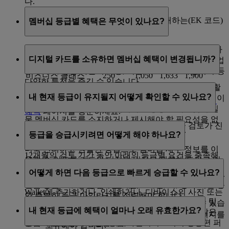
다.
등급 마일리지는 에미레이트 항공이 판매하는(EK 코드)
멤버십 등급별 혜택은 무엇이 있나요?
구간에만 적립됩니다.
에미레이트 Skywards 멤버십 등급마다 회원들이 좋아하
여행 클래스
Special
Saver
Flex
Flex Plus
디지털 카드를 소유하면 멤버십 혜택이 변경됩니까?
는 다양한 혜택이 제공됩니다. 회원은 기내 WiFi, 즉석 업
이코노미 클래스
250
350
700
1,000
그레이드, 공항 라운지 이용, 비행 시 보너스 마일리지 등
비즈니스 클래스
250
1,050
1,633
1,900
다양한 특전을 즐길 수 있습니다.
아니요. 에미레이트 항공은 회원 분들이 가능한 한 원활
내 현재 등급이 유지될지 어떻게 확인할 수 있나요?
한 여행을 할 수 있도록 항상 최선을 다하고 있습니다. 이
등급별로 제공되는 혜택의 목록 전체를 보려면
멤버십
러한 노력의 일환으로, 에미레이트 항공은 회원님이 실
혜택
페이지를 방문하세요.
물 멤버십 카드를 소지하거나 제시해야 할 필요성을 없
새 등급으로 이동한 후 12개월이 되면 첫 등급 검토가 진
애서 여행 시 챙겨할 목록을 하나 줄였습니다.
등급을 승급시키려면 어떻게 해야 하나요?
행됩니다.
더욱 편리하고 원활한 방법으로 멤버십 세부 정보를 이
12개월의 검토 기간 동안 아래의 등급별 요건을 충족해
용할 수 있도록 카드의 디지털 버전을 제공해 드리고 있
등급 마일리지를 적립할 때마다 승급 자격이 되는지를
야 합니다.
습니다. 로그인한 다음, '내 개요'로 이동하고 아래로 스
어떻게 하면 다음 등급으로 빠르게 승급할 수 있나요?
평가하기 때문에, 한 해에도 여러 번 평가될 수 있습니다.
크롤해 '빠른 링크'에서
멤버십 카드
를 클릭하면 Apple
실버 등급: 25,000 등급 마일리지
다음 등급으로 승급하려면 지난 12개월, 즉, 평가 기간 동
Wallet에 추가하거나, 인쇄하거나, 디바이스의 사진 또는
안 충분한 등급 마일리지를 적립해야 합니다.
다음 등급으로 빠르게 도달하려면 에미레이트 항공 및
이미지 라이브러리에 저장하여 빠르게 액세스할 수 있습
골드 등급: 50,000 등급 마일리지
내 현재 등급에 혜택이 얼마나 오래 유효한가요?
플라이두바이를 이용하세요. 자주 여행할수록 더 많은
니다.
실버 멤버십에 도달하려면 25,000 등급 마일리지를
플래티넘 등급: 150,000 등급 마일리지 + 적격 항공편 퍼
등급 마일리지가 적립됩니다.
보유해야 합니다.