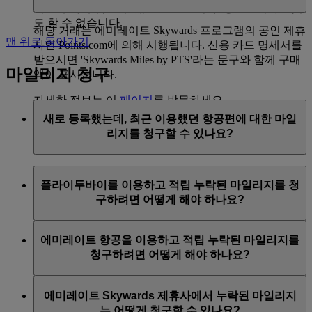
지를 추가 구입할 수 없고, 선물받거나, 양도받거나, 복구
도 할 수 없습니다.
해당 거래는 에미레이트 Skywards 프로그램의 공인 제휴
맨 위로 돌아가기
사인 Points.com에 의해 시행됩니다. 신용 카드 명세서를
받으시면 'Skywards Miles by PTS'라는 문구와 함께 구매
마일리지 청구
액이 표시됩니다.
자세한 정보는 이
페이지
를 방문하세요.
새로 등록했는데, 최근 이용했던 항공편에 대한 마일
리지를 청구할 수 있나요?
예, 신규 회원은 에미레이트 항공 Skywards에 가입하기
플라이두바이를 이용하고 적립 누락된 마일리지를 청
최대 2개월 전까지 여행한 에미레이트 항공, 플라이두바
구하려면 어떻게 해야 하나요?
이, 콴타스 항공편에 대한 마일리지를 청구할 수 있습니
다.
플라이두바이 항공편에 대한 마일리지가 누락된 경우에
에미레이트 항공을 이용하고 적립 누락된 마일리지를
하지만 등록 전 시점의 타 제휴 항공사 항공편, 제휴사 서
는 flydubai.com에 로그인한 후 온라인 청구서를 제출하
청구하려면 어떻게 해야 하나요?
비스 및 상품 구입 등 기타 모든 거래는 마일리지 적립 대
시면 됩니다.
상이 아닙니다.
에미레이트 항공편에 대한 마일리지가 누락된 경우에는
에미레이트 Skywards 제휴사에서 누락된 마일리지
로그인한 후
온라인 청구서
를 제출하시면 됩니다. 여행
는 어떻게 청구할 수 있나요?
날짜로부터 6개월 이내인 적격 항공편에만 마일리지를