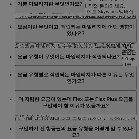
기본 마일리지란 무엇인가요?
소요됨)
은행
: 은행의 서비스 센터로 직접 문의하세요.
예약 또는 체크인 시 에미레이트 Skywards 멤버십
누락된 마일리지가 귀하의 계정에 표시되려면 적립 요청
번호를 알려주지 않았거나 잘못 알려준 경우
기본 마일리지란 모든 종류의 보너스 마일리지*를 제외
일로부터 6~8주가 소요됩니다.
여정에서 입국 또는 출국 부분이 완료되지 않은 경
요금이란 무엇이고, 적립되는 마일리지에 어떤 영향이
하고 모든 에미레이트 항공권에 적립되는 기본적인
우
있나요?
Skywards 마일리지입니다.
일부 제휴사에서는 회원이 해당 제휴사 웹사이트에서 직
접 적립 요청을 할 수도 있습니다. 개별 제휴사 페이지를
적립되는 마일리지의 수는 항공권의 요금 유형에 따라
방문하여 이 서비스를 사용할 수 있는지 확인할 수 있습
요금은 항공권 결제 가격입니다. 객실마다 선택 가능한
다릅니다. 기본 Skywards 마일리지를 계산하는 기준선은
니다.
요금 유형이 무엇이든 마일리지가 적립되나요?
요금 유형이 다릅니다.
에미레이트 항공편의 경우 이코노미 Flex Plus, 플라이두
바이 항공편의 경우 이코노미 Flex입니다. 그래서 다른
*실시간 채팅은 현재 영어로만 제공됩니다.
에미레이트 항공편:
예, 그렇습니다. 모든 객실의 모든 요금 유형에 Skywards
요금 유형은 마일리지가 더 많이 또는 더 적게 적립됩니
요금 유형별로 적립되는 마일리지가 다른 이유는 무엇
마일리지와 등급 마일리지가 적립됩니다. 적립되는 마일
다.
이코노미 및 비즈니스 클래스: Special, Saver, Flex
인가요?
리지의 수는 요금 유형에 따라 다릅니다. 마일리지 얼마
또는 Flex Plus
나 적립되는지 살펴보려면
마일리지 계산기
를 확인하세
마일리지 계산기
를 이용하면 에미레이트 항공권에 적립
프리미엄 이코노미: Flex Plus
같은 객실에서 여행하는 승객이라고 해도 모두 동일한
요.
될 마일리지의 총량을 확인할 수 있습니다. 총 마일리지
더 저렴한 요금이 있는데 Flex 또는 Flex Plus 요금을
퍼스트 클래스: Flex 또는 Flex Plus
요금을 지불하신 것은 아닙니다. 이에 따라 비행 거리와
는 출발지와 도착지에 따른 기본 마일리지에, 다양한 객
구입해야 할 이유가 있을까요?
요금 종류에 따라 적립되는 마일리지를 계산합니다. 승
실 클래스 및 등급 보너스에 제공되는 마일리지가 합산
플라이두바이 항공편:
객은 여행 목적에 따라 서로 다른 요금 유형을 선택합니
되어 정해집니다.
다. 비행 거리와 함께 요금 유형은 마일리지가 얼마나 적
이코노미 클래스: Lite, Value, Flex
Special 및 Saver 요금은 가장 경제적인 요금이지만 Flex
립되는지 결정하는 요인으로, 여정에 비용을 추가로 지
*보너스 마일리지는 회원이 프리미엄 객실(비즈니스 클래스 및 퍼스
구입하기 전 항공권의 요금 유형을 어떻게 알 수 있나
비즈니스 클래스: 비즈니스
및 Flex Plus 요금을 선택하면 다음과 같은 추가 혜택이
불하기로 선택하시면 이를 당사가 더 인정해드리게 됩니
트 클래스)로 여행할 때 및/또는 회원 등급이 실버, 골드, 플래티넘이기
요?
제공됩니다.
다.