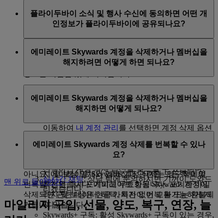
플라이두바이 및 flydubai Holidays가 보내는 프로모션을
인 선호사항
에서 이메일 구독을 업데이트하세요.
플라이두바이 소식 및 행사 수신에 동의하면 어떤 개
포함해, 모든 플라이두바이 소식 및 행사도 받아볼 수 있
인정보가 플라이두바이에 공유되나요?
습니다.
이러한 뉴스레터를 수신할 수 있도록 고객의 이름 및 이
에미레이트 Skywards 계정을 삭제하거나 멤버십을
메일 주소가 플라이두바이에 공유됩니다. 플라이두바이
해지하려면 어떻게 하면 되나요?
는
플라이두바이 개인정보 보호정책
에 따라 고객의 개인
정보를 책임감 있게 처리합니다.
언제든지 다음을 방문하여 에미레이트 Skywards 계정을
에미레이트 Skywards 계정을 삭제하거나 멤버십을
삭제하거나 멤버십을 해지하실 수 있습니다.
해지하면 어떻게 되나요?
에미레이트 항공 웹 사이트: 로그인하고 프로필로
이동하여
내 계정 관리
를 선택하면 계정 삭제 옵션
에미레이트 Skywards 계정을 삭제하거나 멤버십을 해지
을 찾으실 수 있습니다.
에미레이트 Skywards 계정 삭제를 번복할 수 있나
하면 결과는 다음과 같습니다.
에미레이트 항공 앱: Skywards 페이지로 이동하고
요?
오른쪽 상단 점 3개를 탭한 다음, '프로필 편집'을
미사용 Skywards 마일리지 및 보상: 미사용 마일리
선택하면 계정 삭제 옵션을 찾으실 수 있습니다.
지 및 보상 일체와 멤버십과 관련된 모든 혜택 및
아니요, 에미레이트 Skywards 계정 삭제는 영구적이며
실시간 채팅
: 상담 팀에 문의하시면 기꺼이 도와드
맨 위로 돌아가기
특전은 즉시 포기되고 무효화됩니다. 포기한 마일
번복할 수 없습니다. 에미레이트 항공 Skywards 계정이
리겠습니다.
리지 및 보상은 현금 가치가 없어 교환 또는 환불되
삭제되면 관련 데이터, 혜택, 특전이 번복 불가능하게 제
마일리지 구입, 선물, 양도, 복구, 연장, 늘
지 않습니다.
거됩니다.
Skywards+ 구독: 활성 Skywards+ 구독이 있는 경우,