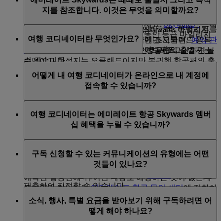
시됩니다. 플라이두바이를 예약하셨다면 flydubai.com에
등급까지 필요한 등급 마일리지의 개수를 확인할 수 있
등급 상태를 유지하거나 승급하고 싶다면 다음 항공편에
지를 참조합니다. 이것은 무엇을 의미할까요?
로그인해야 항공편을 볼 수 있습니다.
습니다
서 요금 브랜드를 높이거나 객실 클래스를 업그레이드하
여 더 많은 등급 마일리지를 적립하세요.
Skywards+
프리
에미레이트 항공 보상 항공편 예약(Skywards 마일리지를
출발지는 여행이 시작되는 공항을 의미하며, 목적지는
등급 승급
에 대해 더 알아보세요.
미엄 패키지를 구독하면 구독 기간 동안 등급 마일리지
여행 코디네이터란 무엇인가요?
사용하여 구입한 항공편)도 내 예약에 표시되며, '
예약 관
여행이 끝나는 공항을 의미합니다. 런던-오클랜드 왕복
가 20% 추가 적립됩니다.
등급을 유지
하는 방법에 대해 더 알아보세요.
리
' 페이지로 이동하여 성 및 예약 번호로 로그인하면 볼
행을 이용해 복귀하는 경우, 출발행 항공편의 출발지는
수 있습니다.
런던이고 목적지는 오클랜드이지만 복귀행 항공편의 출
여행 코디네이터는 에미레이트 Skywards 회원이 자신의
발지가 오클랜드이며 목적지가 런던이 됩니다. 스톱오버
어떻게 내 여행 코디네이터가 온라인으로 내 계정에
계정을 대신 관리할 수 있게 지정할 수 있는 만 18세 이상
에미레이트 항공편이라도도 내 예약에 표시되지 않는 조
는 도착지로 간주하지 않습니다.
접속할 수 있습니까?
의 대리인입니다. 지정된 여행 코디네이터는 다음 권한
건:
을 가집니다.
귀하가 계정의 자격 증명을 여행 코디네이터와 공유하지
예약 시 입력한 성이나 이름이 에미레이트 항공
여행 코디네이터는 에미레이트 항공 Skywards 멤버
회원의 계정으로부터 정보 액세스 및 취득
않은 경우, 여행 코디네이터는 귀하의 온라인 계정에 접
Skywards 계정의 이름과 일치하지 않는 경우(예를
십 혜택을 누릴 수 있습니까?
회원을 위해 보상 청구
속할 수 없습니다.
들어 ‘William’ 대신 ‘Will’을 입력한 경우)
회원의 에미레이트 Skywards 멤버십 관련 계정 정
에미레이트 항공 Skywards 회원 번호가 예약과 관
여행 코디네이터는 귀하의 계정에 대한 어떠한 종류의
보 수정
련되지 않은 경우 업데이트하려면 예약 관리에 에
구독 신청할 수 있는 커뮤니케이션의 유형에는 어떤
멤버십 특권도 누릴 자격이 없습니다. 하지만 본인이 에
미레이트 Skywards 회원 번호를 추가하세요.
것들이 있나요?
여행 코디네이터는
에미레이트 항공 문의 센터
에 연락하
미레이트 항공 Skywards 프로그램에 가입하여 자신의 혜
거나, emirates.com에 로그인한 후 이
페이지
에서 양식을
택을 누릴 수 있습니다.
예약된 항공편에 위 어떤 내용도 해당하는 것이 없는데
제출하여 지정할 수 있습니다.
표시되지 않는다면
에미레이트 항공 문의 센터
에 전화하
다음과 같은 것을 구독 가능합니다.
여 도움을 받으세요.
소식, 행사, 특별 요금을 받아보기 위해 구독하려면 어
여행 코디네이터 지정 관련 조항 및 조건에 대한 자세한
에미레이트 항공 소식 및 행사
떻게 해야 하나요?
정보는
프로그램 규정
을 방문하여 섹션 4: 계정 관리를
에미레이트 Skywards 소식 및 행사