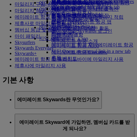
채용 정보
채용 정보 Opens an external
Skywards Exclusives
Skywards Exclusives
제휴 항공사
비즈니스 클래스 기내식
에미레이트 항공에서 쇼핑
아동식 및 유아식
씨엠립
몸이 불편한 분들의 에미레이트 항공
에미레이트 Business Rewards
마일리지 구입, 선물, 양도, 복구, 연장, 늘리기
link in a new tab
Opens an external link in a new tab
프리미엄 이코노미 다이닝
어린이를 위한 놀이
에미레이트 항공 면세점 컬렉션
여행
객실 내 경험
마일리지 청구
우리의 지구
에미레이트 제휴사
이코노미 클래스 기내식
에미레이트 항공 공식 매장
어린이용 엔터테인먼트
특별 지원 및 요청
도구 및 자료
에미레이트 항공 및 플라이두바이로 마일리지 적립
Skywards Rail
지속 가능한 운영 활동
음료
어린이 장난감
모바일 - 에미레이트 항공 앱
제휴사로 마일리지 적립
마일리지 계산기
환경 정책
에미레이트 항공의 항공기
어린이를 위한 다양한 활동
예약 취소 또는 변경
멤버십 등급 및 혜택
에미레이트 Skywards 로그인
환경 보고서
Boeing 777
여행 지연/결항
마이 패밀리
Skywards+
지역 사회
에미레이트 A380
에미레이트 항공 소개
Skysurfers
에미레이트 항공 재단
에미레이트 항공
에미레이트 항공 A350
Skywards Everyday
재단 Opens an external link in a new tab
에미레이트 항공 Executive
Skywards+
후원
좌석 배치도
에미레이트 항공 및 플라이두바이에 마일리지 사용
제휴사에 마일리지 사용
기본 사항
에미레이트 Skywards란 무엇인가요?
에미레이트 Skywards는 2000년 5월에 개시된 수상 경력
에미레이트 Skyward에 가입하면, 멤버십 카드를 받
에 빛나는 에미레이트 항공 및 플라이두바이 우대 프로
게 되나요?
그램입니다.