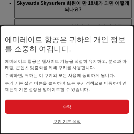
즈니스에서 퍼스트 클래스로의 보상 업그레이드는 만 9
Skywards Skysurfers 회원이 만 18세가 되면 어떻게
양도, 복구, 만료일 연장할 수 없습니다. Skywards 마일리
말일에 만료됩니다. 자세한 정보는
에미레이트 Skywards
세 이상의 승객만 이용 가능합니다.
되나요?
지 선물 또는 양도 옵션을 통해 마일리지를 받을 수도 없
프로그램 규정
3.5항 Skywards Skysurfers 섹션을 참조하
습니다.
세요.
Skysurfers 회원이 만 18세가 되면 자신의 계정을 회원 본
Skywards Skysurfers 회원이 만 18세가 되면 등급
인이 홀로 관리하는 개인 계정으로 전환할 기회가 주어
상태는 어떻게 되나요?
지며, 이 경우 법적 부모/보호자는 더 이상 이 회원의 계
에미레이트 항공은 귀하의 개인 정보
정에 액세스할 수 없습니다. 전환을 완료하려면 해당 회
를 소중히 여깁니다.
원이
에미레이트 항공 문의 센터
에 전화하거나 웹 사이
Skywards Skysurfers 회원이 만 18세가 되면 표준 에미레
트상의
실시간 채팅
기능을 이용해야 합니다. 회원은 에
맨 위로 돌아가기
이트 Skywards 계정으로 전환됩니다.
미레이트 항공 문의 센터 상담원에게 (i) 자신의 계정 멤
에미레이트 항공은 웹사이트 기능을 적절히 유지하고, 분석과 마
버십 번호와 (ii) 계정에 사용할 새로운 고유한 이메일 주
Skywards Everyday
등급 상태는 전환 시점에 계정에 누적된 등급 마일리지
케팅, 콘텐츠 맞춤화를 위해 쿠키를 사용합니다.
소를 제공하여 계정 비밀번호를 재설정하고 새 계정 로
를 기준으로 정해집니다. 12개월의 검토 기간 동안 아래
수락하면, 귀하는 이 쿠키의 모든 사용에 동의하게 됩니다.
그인 자격증명을 만들어야 합니다.
의 등급별 요건을 충족해야 합니다.
쿠키 기본 설정 버튼을 클릭하여 또는
쿠키 정책
으로 이동하여 언
Skywards Everyday란 무엇인가요?
제든지 기본 설정을 업데이트할 수 있습니다.
실버 등급: 25,000 등급 마일리지
Skywards Everyday
는 수상 경력에 빛나는 에미레이트 항
골드 등급: 50,000 등급 마일리지
Skywards Everyday 앱은 어디에서 다운로드할 수
공 및 플라이두바이의 우대 프로그램인 에미레이트
수락
있나요?
Skywards가 운영하는 모바일 앱니다. Skywards Everyday
골드 등급: 150,000 등급 마일리지 + 적격 항공편 퍼스트
앱을 다운로드하여 카드를 연결하기만 하면 UAE 내에
클래스 또는 비즈니스 클래스 이용 없음
쿠키 기본 설정
Skywards Everyday 앱은 iOS
App Store
와 Google
Play 스
서의 일상 구입 내역으로 쉽고 빠르게 Skywards 마일리
Skywards Everyday 앱에 접속할 수 없을 경우, 어떻
토어
에서 다운로드할 수 있습니다.
지를 적립하고 사용할 수 있습니다.
플래티넘 등급: 150,000 등급 마일리지 + 적격 항공편*
게 해야 합니까?