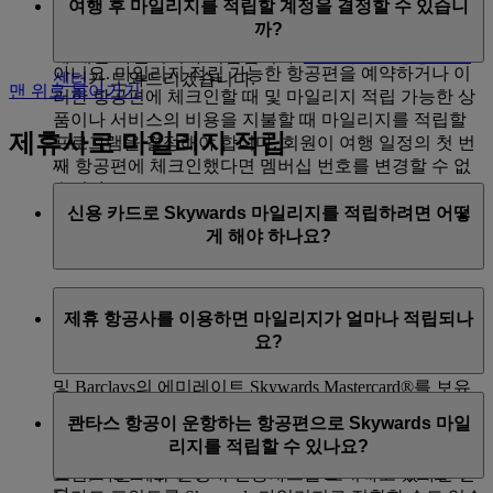
여행 후 마일리지를 적립할 계정을 결정할 수 있습니
일부를 환불받거나 취소된 경우), 취소 또는 환불받은 항
까?
공권에서 이용한 부분을 제출하면 여행한 부분의 항공편
에 대한 마일리지가 적립됩니다.
에미레이트 항공 문의
아니요. 마일리지 적립 가능한 항공편을 예약하거나 이
센터
가 도와드리겠습니다.
맨 위로 돌아가기
러한 항공편에 체크인할 때 및 마일리지 적립 가능한 상
품이나 서비스의 비용을 지불할 때 마일리지를 적립할
제휴사로 마일리지 적립
프로그램을 결정해야 합니다. 회원이 여행 일정의 첫 번
째 항공편에 체크인했다면 멤버십 번호를 변경할 수 없
습니다.
신용 카드로 Skywards 마일리지를 적립하려면 어떻
게 해야 하나요?
신용 카드로 구입하기만 하면 Skywards 마일리지를 적립
제휴 항공사를 이용하면 마일리지가 얼마나 적립되나
할 수 있습니다. HSBC, Emirates Islamic Bank, Emirates
요?
NBD, Abu Dhabi Islamic Bank, Dubai Islamic Bank, ICICI
Bank와의 에미레이트 Skywards 공동 브랜드 신용카드
및 Barclays의 에미레이트 Skywards Mastercard®를 보유
플라이두바이를 이용하면 Skywards 마일리지와 등급 마
하고 있다면 매달 발생한 Skywards 마일리지가 에미레이
콴타스 항공이 운항하는 항공편으로 Skywards 마일
일리지가 모두 적립됩니다. 적립되는 마일리지의 수는
트 Skywards 계정에 자동 적립됩니다.
리지를 적립할 수 있나요?
비행 거리, 요금 브랜드, 객실 클래스에 따라 달라집니다.
멤버십 등급 상태에 따라 보너스 마일리지도 적립됩니
또한, 다른 제휴 은행의 신용카드를 소지하고 있다면 신