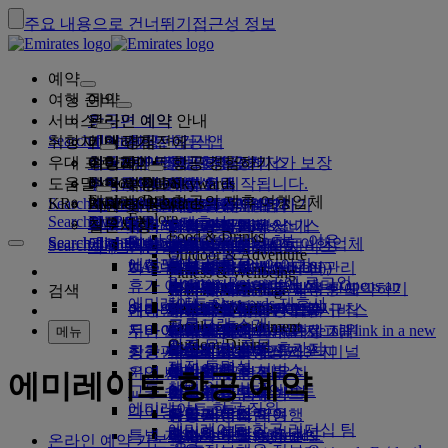
주요 내용으로 건너뛰기
접근성 정보
예약
여행 준비
예약
서비스
항공편 예약
온라인 예약 안내
관리
Search flight
취항지
에미레이트 항공 앱
예약 관리
비행하기 전에
기내 경험
항공편 검색
우대 프로그램
여행하기 전에
수하물
항공편에서 제공하는 서비스
에미레이트 항공 경험하기
취항지
에미레이트 항공 최저가 보장
예약 정보 찾아오기
항공편 일정
Explore Dubai
도움말
수하물 정보
비자 및 여권
여기서부터 여행이 시작됩니다.
가족 여행
취항지
에미레이트 Skywards
여행 정보
기내 서비스
특별 요금
좌석 선택
예약 취소
Explore Dubai
에미레이트 항공의 제휴 여행업체
Search flight
KR
Fly Better
Business Rewards
비자 요구 사항 검색
가족과 여행하기
에미레이트 Skywards에 가입
지원 및 문의
수하물 정보
에미레이트 항공 경험하기
에미레이트 항공 취항지
특별 행사
내 요금 잡아두기
예약 변경
위험 품목 안내
퍼스트 클래스
Explore
Search flight
Fly Better
당사 정보
항공 및 지상 제휴사
살펴보기
회사 등록
지원 및 문의
질문사항
에미레이트 항공 앱
비자 및 여권 정보
가족 여행 계획
에미레이트 Skywards 소개
최저가 파인더
좌석 선택
규정 및 공지
위탁 수하물
비즈니스 클래스
전용 운전기사 서비스
아시아 및 태평양
Food & Drinks
더 나은 비행을 해야 하는 이유
Search flight
Search flight
Business Rewards
당사 정보
에미레이트 항공 도착지 보기
에미레이트 항공의 제휴 여행업체
Search flight
자주 묻는 질문
여행 계획
건강
지원 및 문의
항공편 업그레이드
기내 수하물
USA 여행 허가
프리미엄 이코노미
에미레이트 항공 서비스
미동반 미성년자
미주
멤버십 등급
Outdoor & Adventure
회사 등록
에미레이트 항공의 이야기
노선도
콴타스 항공
UAE 비자
자주 묻는 질문
호텔 예약
전용 운전기사 서비스 관리
의료 정보 양식(MEDIF)
추가 수하물 한도 구입
이코노미 클래스
계절별 행사
임신
아프리카
플라이두바이(flydubai)
변경 또는 취소
Fitness & Wellbeing
Business Rewards에 로그인
flydubai
휴가 아이디어
미디어 센터
미디어 센터 Opens an
관광 및 활동
몸이 불편한 분들의 여행 예약하기
식이 정보
추가 위탁 수하물 허용 한도
안락한 기내
비접촉 여행
수하물 허용한도
유럽
현금+마일리지
비자 및 여권 도움말
에미레이트 항공 예약
검색
Culture & Heritage
에미레이트 Skywards 제휴사
혜택
external link in a new tab
해변 휴양지
Beach & Marine
여행 서비스
온라인 체크인
기내 엔터테인먼트
에미레이트 항공 라운지
UAE에서 금지된 약물
두바이에서의 수하물 서비스
어린이 및 유아용 요금 규칙
중동
디지털 멤버십 카드
피드백 또는 불만 접수
네트워크 및 공동운항
그룹사
프로그램 소개
Family entertainment
자연 속 휴가지
두바이 국제공항
지연 또는 손상된 수하물
두바이 여행 정보
송영
체크인 옵션
ice에서 제공되는 프로그램
퍼스트 클래스 라운지
카시트 및 아기 침대
마이 패밀리
수하물 지연 또는 손상 지원
다른 상품
송영 Opens an external link in a new
메뉴
Outdoor Dining
안전
자주 묻는 질문
유적지 및 문화 휴가지
tab
ice TV Live
항공편 상태
공항 서비스
최근 추가된 취항지
에미레이트 항공 제3터미널
비즈니스 클래스 라운지
마일리지 사용
두바이 연결 서비스
특별 지원 및 요청
재정 투명성
두바이 연결 서비스
기내 WiFi
도시 여행
기내 서비스
운영 변경 사항
터미널 간 이동
전 세계 공항 라운지
헬싱키
마일리지 청구
수하물 및 분실물
에미레이트 항공 예약
책임 있는 비즈니스
교통 수단
어린이 엔터테인먼트
미식 여행
출발/도착 공항
제휴사 라운지
어린이 동반 여행
항저우
마일리지 구매
최근 여행 업데이트
여행 준비
에미레이트 항공 직원
다이닝
공항 교통편
셔틀 서비스
유료 라운지 이용
유아를 동반한 여행
다낭
마일리지 적립
항공편 상태 확인
공항 서비스
에미레이트 항공 리더십 팀
렌터카 예약
퍼스트 클래스 기내식
Skywards Skysurfers
특별 지원
마르하바 라운지
유아 수하물 허용 한도
선전
에미레이트 Skywards
온라인 예약 기본 정보