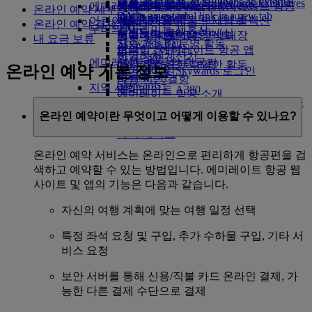
채용 정보
채용 정보 Opens an external
Skywards Exclusives
Skywards Exclusives
제휴 항공사
비즈니스 클래스 기내식
에미레이트 항공에서 쇼핑
아동식 및 유아식
씨엠립
몸이 불편한 분들의 에미레이트 항공
에미레이트 Business Rewards
온라인 예약 세부 정보
link in a new tab
Opens an external link in a new tab
프리미엄 이코노미 다이닝
어린이를 위한 놀이
에미레이트 항공 면세점 컬렉션
여행
객실 내 경험
온라인 예약 결제 옵션
우리의 지구
에미레이트 제휴사
이코노미 클래스 기내식
에미레이트 항공 공식 매장
어린이용 엔터테인먼트
특별 지원 및 요청
도구 및 자료
내 요금 보류
Skywards Rail
지속 가능한 운영 활동
음료
어린이 장난감
모바일 - 에미레이트 항공 앱
마일리지 계산기
환경 정책
에미레이트 항공의 항공기
어린이를 위한 다양한 활동
예약 취소 또는 변경
온라인 예약 기본 정보
에미레이트 Skywards 로그인
환경 보고서
Boeing 777
여행 지연/결항
Skywards+
지역 사회
에미레이트 A380
에미레이트 항공 소개
에미레이트 항공 재단
에미레이트 항공
에미레이트 항공 A350
온라인 예약이란 무엇이고 어떻게 이용할 수 있나요?
재단 Opens an external link in a new tab
에미레이트 항공 Executive
후원
좌석 배치도
온라인 예약 서비스는 온라인으로 편리하게 항공편을 검
색하고 예약할 수 있는 방법입니다. 에미레이트 항공 웹
사이트 및 앱의 기능은 다음과 같습니다.
자신의 여행 계획에 맞는 여행 일정 선택
특정 좌석 요청 및 구입, 추가 수하물 구입, 기타 서
비스 요청
보안 서버를 통해 신용/직불 카드 온라인 결제, 가
능한 다른 결제 수단으로 결제