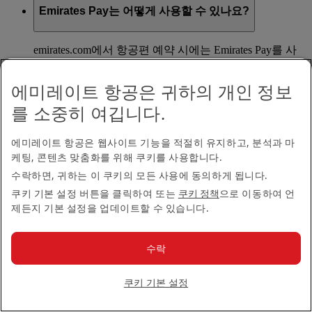
Emirates Pay는 어떻게 사용할 수 있나요?
emirates.com에서 항공편 예약 시에는 Emirates Pay를 사
용하는 결제 옵션이 자동으로 나타납니다. 은행 계좌를
Emirates Pay에 안전하게 연결하여 예약을 완료할 수 있
에미레이트 항공은 귀하의 개인 정보
습니다.
를 소중히 여깁니다.
맨 위로 돌아가기
에미레이트 항공은 웹사이트 기능을 적절히 유지하고, 분석과 마
내 요금 보류
케팅, 콘텐츠 맞춤화를 위해 쿠키를 사용합니다.
수락하면, 귀하는 이 쿠키의 모든 사용에 동의하게 됩니다.
쿠키 기본 설정 버튼을 클릭하여 또는
쿠키 정책
으로 이동하여 언
내 요금 잡아두기란 무엇인가요?
제든지 기본 설정을 업데이트할 수 있습니다.
내 요금 잡아두기는 요금 견적을 24시간 동안 유지하는
수락
기능입니다. 나중에 결제하기로 결정하면, 해당 시점에
요금이 변경되었더라도 차액을 지불할 필요가 없습니다.
쿠키 기본 설정
요금을 잡아두는 데에는 별도의 수수료가 없습니다.