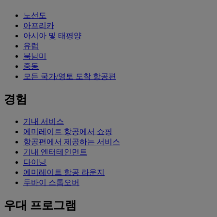
노선도
아프리카
아시아 및 태평양
유럽
북남미
중동
모든 국가/영토 도착 항공편
경험
기내 서비스
에미레이트 항공에서 쇼핑
항공편에서 제공하는 서비스
기내 엔터테인먼트
다이닝
에미레이트 항공 라운지
두바이 스톱오버
우대 프로그램