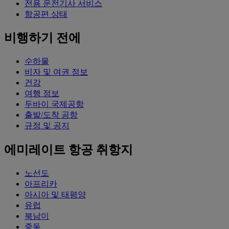
전용 운전기사 서비스
항공편 상태
비행하기 전에
수하물
비자 및 여권 정보
건강
여행 정보
두바이 국제공항
출발/도착 공항
규정 및 공지
에미레이트 항공 취항지
노선도
아프리카
아시아 및 태평양
유럽
북남미
중동