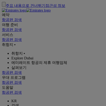
주요 내용으로 건너뛰기
접근성 정보
예약
항공편 검색
여행 준비
항공편 검색
서비스
항공편 검색
취항지
•
취항지
•
Explore Dubai
에미레이트 항공의 제휴 여행업체
살펴보기
항공편 검색
우대 프로그램
항공편 검색
도움말
항공편 검색
KR
검색